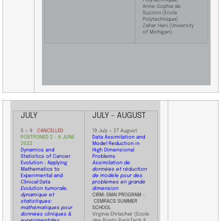
Anne-Sophie de
Suzzoni (École
Polytechnique)
Zaher Hani (University
of Michigan)
JULY
JULY – AUGUST
5 > 9
CANCELLED
19 July > 27 August
POSTPONED 2 – 6 JUNE
Data Assimilation and
2022
Model Reduction in
Dynamics and
High Dimensional
Statistics of Cancer
Problems
Evolution : Applying
Assimilation de
Mathematics to
données et réduction
Experimental and
de modèle pour des
Clinical Data
problèmes en grande
Evolution tumorale,
dimension
dynamique et
CIRM-SMAI PROGRAM –
statistiques:
CEMRACS SUMMER
mathématiques pour
SCHOOL
données cliniques &
Virginie Ehrlacher (Ecole
expérimentales
des Ponts ParisTech &