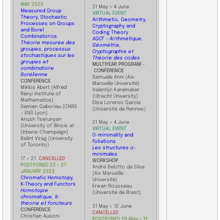
MAY 2023
31 May > 4 June
Measured Group
VIRTUAL EVENT
Theory, Stochastic
Arithmetic, Geometry,
Processes on Groups
Cryptography and
and Borel
Coding Theory
Combinatorics
AGCT – Arithmétique,
Théorie mesurée des
Géométrie,
groupes, processus
Cryptographie et
stochastiques sur les
Théorie des codes
groupes et
​MULTIYEAR PROGRAM –
combinatoire
CONFERENCE
Borélienne
Samuele Anni (Aix–
CONFERENCE
Marseille Université)
Miklos Abert (Alfréd
​Valentijn Karemaker
Rényi Institute of
(Utrecht University)
Mathematics)
Elisa Lorenzo García
Damien Gaboriau (CNRS
(Université de Rennes)
– ENS Lyon)
Anush Tserunyan
​31 May > 4 June
(University of Illinois at
VIRTUAL EVENT
Urbana-Champaign)
O-minimality and
Balint Virag (University
foliations
of Toronto)
Les structures o-
minimales
17 > 21
CANCELLED
WORKSHOP
POSTPONED 23 – 27
André Belotto da Silva
JANUARY 2023
(Aix-Marseille
Chromatic Homotopy,
Université)
K-Theory and Functors
Erwan Rousseau
Homotopie
(Université de Brest)
chromatique, K-
théorie et foncteurs
​31 May > 12 June
CONFERENCE
CANCELLED
Christian Ausoni
POSTPONE
D 29 May
– 11