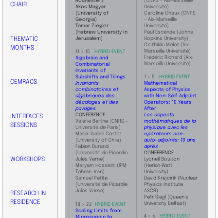
Rochester)
(CNRS – Aix-Marseille
CHAIR
Akos Magyar
Université)
(University of
Caroline Chaux (CNRS
Georgia)
– Aix-Marseille
Tamar Ziegler
Université)
(Hebrew University in
Paul Escande (Johns
THEMATIC
Jerusalem)
Hopkins University)
Clothilde Melot (Aix
MONTHS
Marseille Université)
11 > 15
HYBRID EVENT
Frédéric Richard (Aix-
Algebraic and
Marseille Université)
Combinatorial
Invariants of
Subshifts and Tilings
1 > 5
HYBRID EVENT
CEMRACS
Invariants
Mathematical
combinatoires et
Aspects of Physics
algébriques des
with Non-Self-Adjoint
décalages et des
Operators: 10 Years
pavages
After
​​CONFERENCE
Les aspects
INTERFACES
Valérie Berthe (CNRS –
mathématiques de la
SESSIONS
Université de Paris)
physique avec les
Maria-Isabel Cortez
opérateurs non-
(University of Chile)
auto-adjoints: 10 ans
Fabien Durand
après
(Université de Picardie
CONFERENCE
WORKSHOPS
Jules Verne)
Lyonell Boulton
Maryam Hosseini (IPM
(Heriot-Watt
Tehran-Iran)
University)
Samuel Petite
David Krejcirik (Nuclear
(Université de Picardie
Physics Institute
Jules Verne)
ASCR)
RESEARCH IN
Petr Siegl (Queen’s
RESIDENCE
University Belfast)
18 > 22
HYBRID EVENT
Scaling Limits from
4 > 5
HYBRID EVENT
Microscopic to