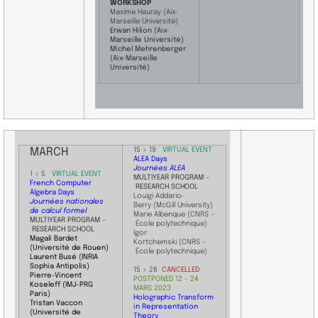
WORKSHOP
Maxime Hauray
(Aix-
Marseille Université)
Erwan Hilion (Aix-
Marseille Université)
Michel Mehrenberger
(Aix-Marseille
Université)
MARCH
15 > 19
VIRTUAL EVENT
ALEA Days
Journées ALEA
1 > 5
VIRTUAL EVENT
​MULTIYEAR PROGRAM –
French Computer
RESEARCH SCHOOL
Algebra Days​
Louigi Addario-
Journées nationales
Berry (McGill University)
de calcul formel
Marie Albenque (CNRS –
MULTIYEAR PROGRAM –
École polytechnique
)
RESEARCH SCHOOL
Igor
Magali Bardet
Kortchemski (CNRS –
(Université de Rouen)
École polytechnique)
Laurent Busé (INRIA
Sophia Antipolis)
15 > 26
CANCELLED
Pierre-Vincent
POSTPONED 12 – 24
Koseleff
(I
MJ-PRG
MARS 2023
Paris)
Holographic Transform
Tristan Vaccon
in Representation
(Université de
Theory