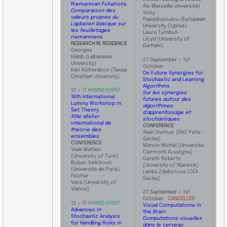
Riemannian Foliations
Aix-Marseille Université)
Comparaison des
Vicky
valeurs propres du
Papadopoulou
(European
Laplacien basique sur
University Cyprus)
les feuilletages
Laura Turnbull-
riemanniens
Lloyd
(University of
RESEARCH IN RESIDENCE
Durham)
Georges
Habib
(Lebanese
27 September > 1st
University)
October
Ken Richardson
(Texas
On Future Synergies for
Christian University)
Stochastic and Learning
Algorithms
13 > 17
HYBRID EVENT
Sur les synergies
​​​16th International
futures autour des
Luminy Workshop in
algorithmes
Set Theory
d’apprentissage et
XVIe atelier
stochastiques
international de
​CONFERENCE
théorie des
Alain Durmus (ENS Paris-
ensembles
Saclay)
​CONFERENCE
Manon Michel (Université
Viale Matteo
Clermont-Auvergne)
(University of Turin)
Gareth Roberts
Boban Velickovic
(University of Warwick)
(Université de Paris)
Lenka ​Zdeborova (CEA
Fischer
Saclay)
Vera (University of
Vienna)
27 September > 1st
October
CANCELLED
​13 > 17
HYBRID EVENT
Visual Computations in
​​​Advances in
the Brain
Stochastic Analysis
Computations visuelles
for Handling Risks in
dans le cerveau