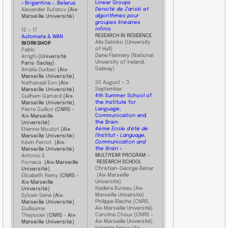
Linear Groups
« Brigantina », Belarus
Densité de Zariski et
Alexander Bufetov
(Aix-
algorithmes pour
Marseille Université)
groupes linéaires
infinis
12 > 17
RESEARCH IN RESIDENCE
Automata & WAN
Alla Detinko (University
WORKSHOP
of Hull)
Pablo
Dane Flannery (National
Arrighi
(Université
University of Ireland,
Paris-Saclay)
Galway)
Amélia Durbec
(Aix-
Marseille Université)
30 August > 3
Nathanaël Eon
(Aix-
September
Marseille Université)
4th Summer School of
Guilhem Gamard
(Aix-
the Institute for
Marseille Université)
Language,
Pierre Guillon
(CNRS –
Communication and
Aix-Marseille
the Brain
Université)
4ème Ecole d’été de
Etienne Moutot
(Aix-
l’Institut « Language,
Marseille Université)
Communication and
Kévin Perrot
(Aix-
the Brain »
Marseille Université)
​MULTIYEAR PROGRAM –
Antonio E.
RESEARCH SCHOOL
Porreca
(Aix-Marseille
Christian-George Bénar​
Université)
(Aix-Marseille
Élisabeth Remy
(CNRS –
Université)
Aix-Marseille
Nadéra Bureau
(Aix-
Université)
Marseille Université)
Sylvain Sené
(Aix-
Philippe Blache (CNRS,
Marseille Université)
Aix-Marseille Université)
Guillaume
Caroline Chaux
(CNRS –
Theyssier
(
CNRS – Aix-
Aix-Marseille Université)
Marseille Université)