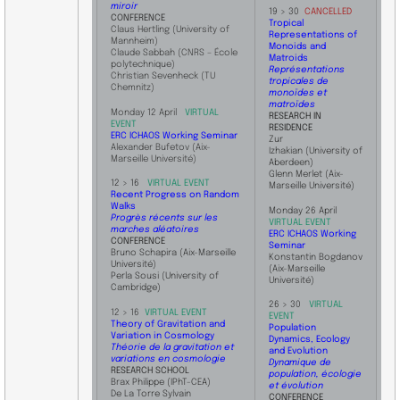
miroir
19 > 30
CANCELLED
​​CONFERENCE
Tropical
Claus Hertling (University of
Representations of
Mannheim)
Monoids and
Claude Sabbah (CNRS – École
Matroids
polytechnique)
Représentations
Christian Sevenheck (TU
tropicales de
Chemnitz)
monoïdes et
matroïdes
Monday 12 April
VIRTUAL
RESEARCH IN
EVENT
RESIDENCE
ERC ICHAOS Working Seminar
Zur
Alexander Bufetov (Aix-
Izhakian (University of
Marseille Université)
Aberdeen)
Glenn Merlet (Aix-
12 > 16
VIRTUAL EVENT
Marseille Université)
Recent Progress on Random
Walks
Monday 26 April
Progrès récents sur les
VIRTUAL EVENT
marches aléatoires
ERC ICHAOS Working
CONFERENCE
Seminar
Bruno Schapira (Aix-Marseille
Konstantin
Bogdanov
Université)
(Aix-Marseille
Perla Sousi (University of
Université)
Cambridge)
26 > 30
VIRTUAL
​12 > 16
VIRTUAL EVENT
EVENT
Theory of Gravitation and
Population
Variation in Cosmology
Dynamics, Ecology
Théorie de la gravitation et
and Evolution
variations en cosmologie
Dynamique de
RESEARCH SCHOOL
population, écologie
Brax Philippe (IPhT-CEA)
et évolution
De La Torre Sylvain
​​CONFERENCE