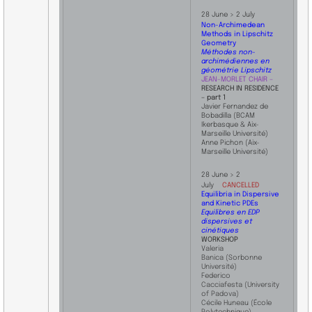
28 June > 2 July
Non-Archimedean
Methods in Lipschitz
Geometry
Méthodes non-
archimédiennes en
géométrie Lipschitz
JEAN-MORLET CHAIR –
RESEARCH IN RESIDENCE
– part 1
Javier Fernandez de
Bobadilla (BC
AM
Ikerbasque & Aix-
Marseille Université)
Anne Pichon (Aix-
Marseille Université)
28 June > 2
July
CANCELLED
Equilibria in Dispersive
and Kinetic PDEs
Equilibres en EDP
dispersives et
cinétiques
WORKSHOP
Valeria
Banica (Sorbonne
Université)
Federico
Cacciafesta (University
of Padova)
Cécile Huneau (École
Polytechnique)