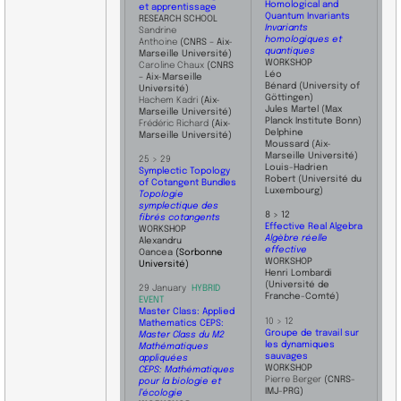
Homological and
et apprentissage​
Quantum Invariants
RESEARCH SCHOOL
Invariants
Sandrine
homologiques et
Anthoine
(CNRS – Aix-
quantiques
Marseille Université)
​WORKSHOP
Caroline Chaux
(CNRS
Léo
– Aix-Marseille
Bénard
(University of
Université)
Göttingen)
Hachem Kadri
(Aix-
Jules Martel
(Max
Marseille Université)
Planck Institute Bonn)
Frédéric Richard
(Aix-
Delphine
Marseille Université)
Moussard
(Aix-
Marseille Université)
25 > 29
Louis-Hadrien
Symplectic Topology
Robert
(Université du
of Cotangent Bundles
Luxembourg)
Topologie
symplectique des
8 > 12
fibrés cotangents
Effective Real Algebra
WORKSHOP
Algèbre réelle
Alexandru
effective
Oancea
(Sorbonne
​WORKSHOP
Université)
Henri Lombardi
(Université de
29 January
HYBRID
Franche-Comté)
EVENT
Master Class: Applied
10 > 12
Mathematics CEPS:
Groupe de travail sur
Master Class du M2
les dynamiques
Mathématiques
sauvages
appliquées
​WORKSHOP
CEPS: Mathématiques
Pierre Berger
(CNRS-
pour la biologie et
IMJ-PRG)
l’écologie