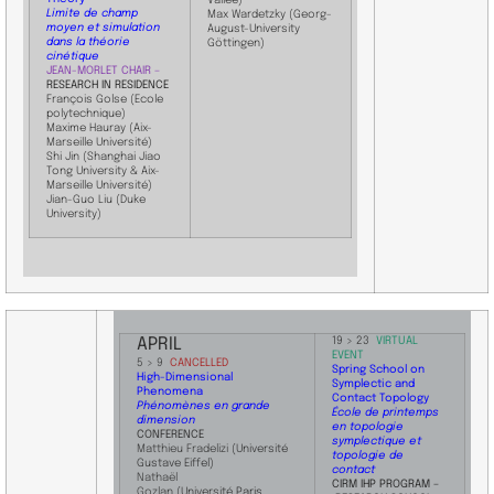
Vallée)
Limite de champ
Max Wardetzky (Georg-
moyen et simulation
August-University
dans la théorie
Göttingen)
cinétique
JEAN-MORLET CHAIR –
RESEARCH IN RESIDENCE
François
Golse (Ecole
polytechnique)
Maxime
Hauray (Aix-
Marseille Université)
Shi
Jin (Shanghai Jiao
Tong University & Aix-
Marseille Université)
Jian-Guo
​Liu (Duke
University)
APRIL
19 > 23
VIRTUAL
EVENT
​5 > 9
CANCELLED
Spring School on
High-Dimensional
Symplectic and
Phenomena
Contact Topology
Phénomènes en grande
École de printemps
dimension
en topologie
​​CONFERENCE
symplectique et
Matthieu Fradelizi
(Université
topologie de
Gustave Eiffel)
contact
Nathaël
CIRM IHP PROGRAM –
Gozlan
(Université
Paris