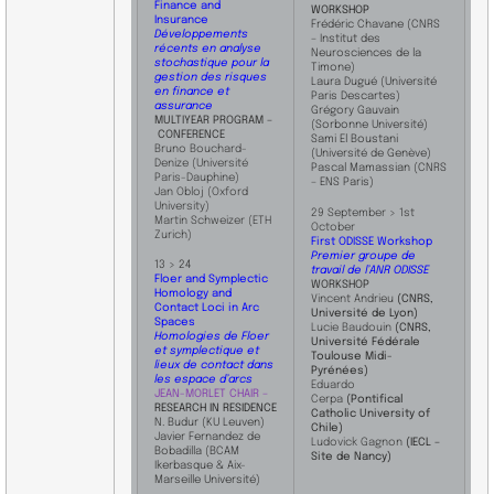
Finance and
WORKSHOP
Insurance
Frédéric Chavane (CNRS
Développements
– Institut des
récents en analyse
Neurosciences de la
stochastique pour la
Timone)
gestion des risques
Laura Dugué (Université
en finance et
Paris Descartes)
assurance
Grégory Gauvain
​MULTIYEAR PROGRAM –
(Sorbonne Université)
CONFERENCE
Sami El Boustani
Bruno Bouchard-
(Université de Genève)
Denize (Université
Pascal Mamassian (CNRS
Paris-Dauphine)
– ENS Paris)
Jan Obloj (Oxford
University)
29 September > 1st
Martin Schweizer (ETH
October
Zurich)
First ODISSE Workshop
Premier groupe de
13 > 24
travail de l’ANR ODISSE
Floer and Symplectic
​WORKSHOP
Homology and
Vincent Andrieu
(CNRS,
Contact Loci in Arc
Université de Lyon)
Spaces
Lucie Baudouin
(CNRS,
Homologies de Floer
Université Fédérale
et symplectique et
Toulouse Midi-
lieux de contact dans
Pyrénées)
les espace d’arcs
Eduardo
JEAN-MORLET CHAIR –
Cerpa
(Pontifical
RESEARCH IN RESIDENCE
Catholic University of
N. Budur (KU Leuven)
Chile)
Javier Fernandez de
Ludovick Gagnon
(IECL –
Bobadilla (BCAM
Site de Nancy)
Ikerbasque & Aix-
Marseille Université)