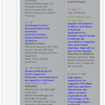
Université)
polytechnique)
Michel Mehrenberger (Aix-
Marseille Université)
​21
June > 2
Eric Sonnendrücker (Max
Planck Institute for Plasma
July
CANCELLED
Physics)
POSTPONE
D
20
June –
1st July
2022
14 > 18
Singular Perturbation
Distributed Control:
Problems with Elastic
Decentralization and
Anisotropy.
Incentives
Applications to
Contrôle Distribué :
Nematic Liquid Crystals
Décentralisation et
Problèmes de
Incitations
perturbation singulière
​RESEARCH SCHOOL
avec anisotropie
Clemence Alasseur (EDF R&D)
élastique. Applications
Damien Fessler (EDF R&D)
aux cristaux liquides
Zhenjie Ren (Université Paris-
RESEARCH IN RESIDENCE
Dauphine)
And
res Contreras (
New
Peter Tankov (ENSAE
Mexico State University)
ParisTech)
Xavier Lamy (Université
de Toulouse)
14 > 18
HYBRID EVENT
Numerical Methods for
21
June > 2 July
Kinetic Equations
Méthodes numériques pour
Eigenvalues
les équations cinétiques
repartitions for
JEAN-MORLET CHAIR
–
magnetic Schrödiger
WORKSHOP
and Dirac operators
Mihai Bostan (Aix-Marseille
Répartitions des
Université)
valeurs propres
Michel Mehrenberger (Aix-
d’opérateurs de
Marseille Université)
Schrödinger et de
Shi Jin (Shanghai Jiao Tong
Dirac magnétiques
University & Aix-Marseille
WORKSHOP