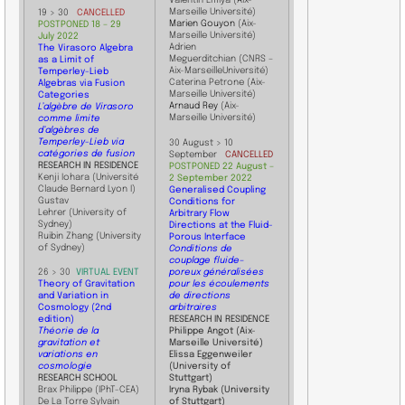
Valentin Emiya (Aix-
Marseille Université)
19 > 30
CANCELLED
Marien Gouyon
(Aix-
POSTPONE
D 18 – 29
Marseille Université)
July
2022
Adrien
The Virasoro Algebra
Meguerditchian (CNRS –
as a Limit of
Aix-MarseilleUniversité)
Temperley-Lieb
Caterina Petrone
​(Aix-
Algebras via Fusion
Marseille Université)
Categories
Arnaud Rey
​(Aix-
L’algèbre de Virasoro
Marseille Université)
comme limite
d’algèbres de
Temperley-Lieb via
30 August > 10
catégories de fusion
September
CANCELLED
RESEARCH IN RESIDENCE
POSTPONE
D 22 August –
Kenji Iohara (Université
2 September
2022
Claude Bernard Lyon I)
Generalised Coupling
Gustav
Conditions for
Lehrer (University of
Arbitrary Flow
Sydney)
Directions at the Fluid-
Ruibin Zhang (University
Porous Interface
of Sydney)
Conditions de
couplage fluide–
poreux généralisées
​26 > 30
VIRTUAL EVENT
pour les écoulements
Theory of Gravitation
de directions
and Variation in
arbitraires
Cosmology (2nd
RESEARCH IN RESIDENCE
edition)
Philippe Angot (Aix-
Théorie de la
Marseille Université)
gravitation et
Elissa Eggenweiler
variations en
(University of
cosmologie
Stuttgart)
RESEARCH SCHOOL
Iryna Rybak (University
Brax Philippe (IPhT-CEA)
of Stuttgart)
De La Torre Sylvain