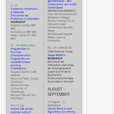
géométrique : des
conjectures aux outils
5 > 9
numériques
Frobenius structures
RESEARCH IN RESIDENCE
& Operads
Chiu-Yen Kai (Claremont
Structures de
McKenna College)
Frobenius & Opérades
Braxton Osting (UCLA)
WORKSHOP
Edouard Oudet
Noémie Combe (MPI
(Université Grenoble
MiS)
Alpes)
Kemal Rose (MPI MiS)
Mohammadi Seyyed
Pedro Tamaroff (MPI
Abbas (Yasouj
MiS)
University)
​12 > 16
HYBRID EVENT
23 > 27
CANCELLED
Singularities in
CIRM Science Camp
Positive
Stage MathC2+
Characteristics
WORKSHOP
Singularités en
Ministère de
caractéristique
l’Éducation nationale,
positive
de l’Enseignement
​CONFERENCE
supérieur et de la
Angélica Benito (UAM
Recherche
Madrid)
École polytechnique
Eleonore Faber (Leeds
Association Animath
University)
Bernd Schober
AUGUST –
(University of
Oldenburg)
SEPTEMBER
Bernard Teissier (MJ-
PRG Paris)
​23 August > 3
September
14 & 16 July
Zariski Density and
Invited Talk at the
Algorithms for Infinite
summer school