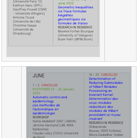
(Université Paris 13)
June
2022
Kathryn Hess (EPFL)
Geometric Inequalities
Geoffrey Powell (CNRS
via Trace Formulas
– Université d’Angers)
Inégalités
Antoine Touzé
géométriques via
(Université de Lille)
formules de traces
Christine Vespa
RESEARCH IN RESIDENCE
(Université de
Maxime Fortier Bourque
Strasbourg)
(University of Glasgow)
Bram Petri (MPIM Bonn)
JUNE
14 > 25
CANCELLED
Determination of
Reducing Submodules
1 > 3
CANCELLED
of Hilbert Modules
POSTPONE
D 24
– 26 January
Possessing an
2022
Invariant Kernel
Automatic control and
Détermination des
epidemiology
sous-modules
Les méthodes de
réducteurs des
l’automatique en
modules de Hilbert
épidémiologie
possédant un noyau
WORKSHOP
invariant
Nahla Abdellatif
(ENIT LAMSIN)
RESEARCH IN RESIDENCE
Jérôme Harmand
(
LBE-INRA,
Shibananda
Narbonne
)
Biswas (IISER Kolkata)
Claude Lobry
(C.R.H.I. Université
Misra Gadadhar (Indian
de Nice)