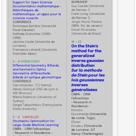
​WORKSHOP
Support for Open Science
Guy Casale (Université
Documentation mathématique –
de Rennes 1)
Bibliothèques de
Frank Loray (Université
mathématique, un appui pour la
de Rennes 1)
science ouverte
Jorge Vitorio Pereira
​CONFERENCE
(IMPA, Rio de Janeiro)
Dominique Barrère (Université
Erwan Rousseau
Paule Sabatier)
(Université de Brest)
Nathalie Granottier (CNRS –
CIRM)
Jérôme Cécile (Université de
18 > 22
Lorraine)
On the Stein’s
Francesca Leinardi (Univeristé
method for the
Grenoble-Alpes)
generalized
inverse gaussian
4 > 8
HYBRID EVENT
distribution
Differential Geometry, Billiards,
and Geometric Optics
Sur la méthode
Géométrie différentielle,
de Stein pour les
billards et optique géométrique
lois gaussiennes
​CONFERENCE
inverses
​Ivan Izmestiev (TU Vienna)
Alexey Glutsyuk (ENS de Lyon &
généralisées
HSE Moscou)
CIMPA – CIRM
Milena Radnovic (University of
Fellowships
Sydney)
« Research in
Sergei Tabachnikov (Pennsylvania
Residence »
State University)
Konzou
Essomanda
(Université
4 > 8
CANCELLED
de Lomé, Togo)
Stochastic Optimization for
Efoévi
Large-Scale Machine Learning
Koudou
(l’Université
CIMPA – CIRM Fellowships
de Lorraine, IUT
« Research in Residence »
Nancy-Charlemagne)