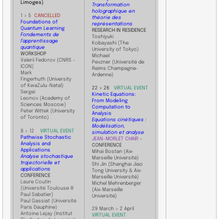
Limoges)
Transformation
holographique en
1 > 5
CANCELLED
théorie des
Foundations of
représentations
Quantum Learning
RESEARCH IN RESIDENCE
Fondements de
Toshiyuki
l’apprentissage
Kobayashi (The
quantique
University of Tokyo)
WORKSHOP
​Michael
Valerii Fedorov
(CNRS –
Pevzner (Université de
ICON)
Reims Champagne-
Mark
Ardenne)​
Fingerhuth
(University
of KwaZulu-Natal)
22 > 26
VIRTUAL EVENT
Sergei
Kinetic Equations:
Leonov
(Academy of
From Modeling
Sciences Moscow)
Computation to
Peter Wittek
(University
Analysis
of Toronto)
Equations cinétiques :
Modélisation,
8 > 12
VIRTUAL EVENT
simulation et analyse
Pathwise Stochastic
JEAN-MORLET CHAIR
–
Analysis and
CONFERENCE
Applications
Mihai Bostan (Aix-
Analyse stochastique
Marseille Université)
trajectorielle et
Shi Jin (Shanghai Jiao
applications
Tong University & Aix-
​​CONFERENCE
Marseille Université)
Laure Coutin
Michel Mehrenberger
(Université Toulouse III
(Aix-Marseille
Paul Sabatier)
Université)
Paul Gassiat (Université
Paris Dauphine)
29 March > 2 April
Antoine Lejay (Institut
VIRTUAL EVENT