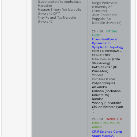
(Laboratoire d’Astrophysique
Sergei Petrovskii
Marseille)
(University of
Masson Thierry (Aix-Marseille
Leicester)
Université CPT)
Jean-Christophe ​
Triay Roland (Aix-Marseille
Poggiale (Aix-
Université)
Marseille Université)
26 > 30
VIRTUAL
EVENT
From Hamiltonian
Dynamics to
Symplectic Topology
CIRM IHP PROGRAM –
CONFERENCE
Mihai Damian
(IRMA
Strasbourg)
Helmut Hofer
(IAS
Princeton)
Vincent
Humilière
(Ecole
Polytechnique)
Alexandru
Oancea
(Sorbonne
Université)
Nicolas
Vichery
(Université
Claude Bernard Lyon
1)
26 > 30
CANCELLED
POSTPONED 23 – 27
AUGUST
CIRM Science Camp
Stage MathC2+