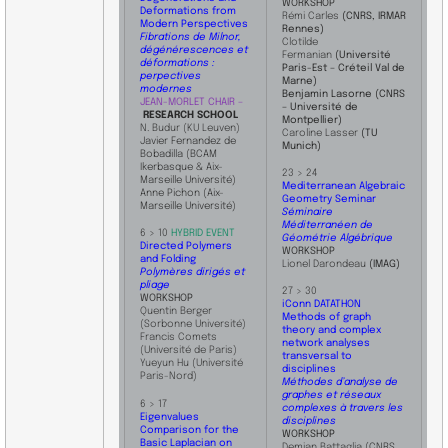
WORKSHOP
Deformations from
Rémi Carles
(CNRS, IRMAR
Modern Perspectives
Rennes)
Fibrations de Milnor,
Clotilde
dégénérescences et
Fermanian
(Université
déformations :
Paris-Est – Créteil Val de
perpectives
Marne)
modernes
Benjamin Lasorne (CNRS
JEAN-MORLET CHAIR –
– Université de
RESEARCH SCHOOL
Montpellier)
N. Budur (KU Leuven)
Caroline Lasser
(TU
Javier Fernandez de
Munich)
Bobadilla (BCAM
Ikerbasque & Aix-
23 > 24
Marseille Université)
Mediterranean Algebraic
Anne Pichon (Aix-
Geometry Seminar
Marseille Université)
Séminaire
Méditerranéen de
6 > 10
HYBRID EVENT
Géométrie Algébrique
Directed Polymers
WORKSHOP
and Folding
Lionel Darondeau
(IMAG)
Polymères dirigés et
pliage
27 > 30
WORKSHOP
iConn DATATHON
Quentin Berger
Methods of graph
(Sorbonne Université)
theory and complex
Francis Comets
network analyses
(Université de Paris)
transversal to
Yueyun Hu (Université
disciplines
Paris-Nord)
Méthodes d’analyse de
graphes et réseaux
6 > 17
complexes à travers les
Eigenvalues
disciplines
Comparison for the
WORKSHOP
Basic Laplacian on
Demian Battaglia
(CNRS,