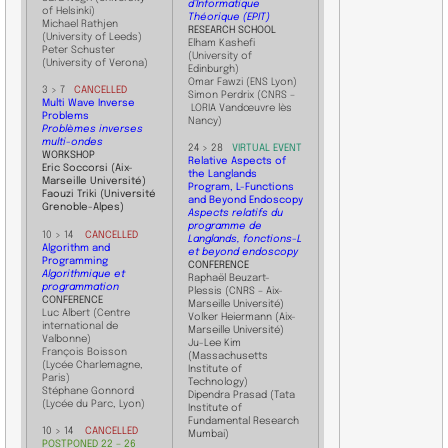
d’Informatique
of Helsinki)
Théorique (EPIT)
​Michael Rathjen
RESEARCH SCHOOL
(University of Leeds)
Elham Kashefi
Peter Schuster
(University of
(University of Verona)
Edinburgh)
Omar Fawzi (ENS Lyon)
​3 > 7
CANCELLED
Simon Perdrix (CNRS –
Multi Wave Inverse
LORIA Vandœuvre lès
Problems
Nancy)
Problèmes inverses
multi-ondes
​24 > 28
VIRTUAL EVENT
​WORKSHOP
Relative Aspects of
Eric Soccorsi
(Aix-
the Langlands
Marseille Université)
Program, L-Functions
Faouzi Triki
(Université
and Beyond Endoscopy
Grenoble-Alpes)
Aspects relatifs du
programme de
10 > 14
CANCELLED
Langlands, fonctions-L
Algorithm and
et beyond endoscopy
Programming
CONFERENCE
Algorithmique et
Raphaël Beuzart-
programmation
Plessis (CNRS – Aix-
CONFERENCE
Marseille Université)
Luc Albert (Centre
Volker Heiermann (Aix-
international de
Marseille Université)
Valbonne)
Ju-Lee Kim
François Boisson
(Massachusetts
(Lycée Charlemagne,
Institute of
Paris)
Technology)
Stéphane ​Gonnord
Dipendra Prasad (Tata
(Lycée du Parc, Lyon)
Institute of
Fundamental Research
10 > 14
CANCELLED
Mumbai)
POSTPONED 22 – 26