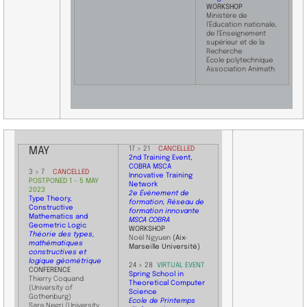
WORKSHOP
Ministère de
l’Éducation nationale,
de l’Enseignement
supérieur et de la
Recherche
École polytechnique
Association Animath
MAY
17 > 21 ​
CANCELLED
​2nd Training Event,
COBRA MSCA
​3 > 7
CANCELLED
Innovative Training
POSTPONED 1 – 5 MAY
Network
2023
2e Événement de
Type Theory,
formation, Réseau de
Constructive
formation innovante
Mathematics and
MSCA COBRA
Geometric Logic
WORKSHOP
Théorie des types,
Noël Ngyuen
(Aix-
mathématiques
Marseille Université)
constructives et
logique géométrique
​24 > 28
VIRTUAL EVENT
CONFERENCE
Spring School in
Thierry Coquand
Theoretical Computer
(University of
Science
Gothenburg)
Ecole de Printemps
Sara Negri (University