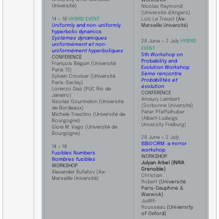
Université)
Nicolas Raymond
(Université d’Angers)
Loïc Le Treust
(Aix-
​14 > 18
HYBRID EVENT
Marseille Université)
Uniformly and non-uniformly
hyperbolic dynamics
Systèmes dynamiques
28 June > 2 July
HYBRID
uniformément et non-
EVENT
uniformément hyperboliques
5th Workshop on
​CONFERENCE
Probability and
François Béguin (Université
Evolution Workshop ​
Paris 13)
5ème rencontre
Sylvain Croviser (Université
Probabilités et
Paris-Saclay)
évolution
Lorenzo Diaz (PUC Rio de
CONFERENCE
Janeiro)
Amaury Lambert
Nicolas Gourmelon (Université
(Sorbonne Université)
de Bordeaux)
Peter Pfaffelhuber
Michele Triestino (Université de
(Albert-Ludwigs
Bourgogne)
University Freiburg)
Gioia M. Vago (Université de
Bourgogne)
28 June > 2 July
ISB@CIRM: a mirror
14 > 18
workshop
Fusibles Numbers
WORKSHOP
Nombres fusibles
Julyan Arbel (INRIA
WORKSHOP
Grenoble)
Alexander Bufetov
(Aix-
Christian
Marseille Université)
Robert
(Université
Paris-Dauphine &
Warwick)
Judith
Rousseau
(University
of Oxford)