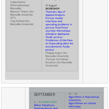
(Laboratoire
d’Astrophysique
31 August
Marseille)
WORKSHOP
Masson Thierry (Aix-
Thematic day of
Marseille Université
Applied Analysis:
CPT)
Porous media:
Triay Roland (Aix-
interface and
Marseille Université)
upscaling problems in
porous-fluid flows
Journée thématique
d’Analyse Appliquée:
Fluide-poreux :
Problèmes d’interface
et d’upscaling dans les
écoulements fluide-
poreux
Philippe Angot (Aix-
Marseille Université)
Thomas Ourmières-
Bonafos (Aix-Marseille
Université)
SEPTEMBER
20 > 24
Algorithms in theoretical
chemistry
6 > 10
HYBRID EVENT
Algorithmes en chimie
Milnor Fibrations,
théorique
Degenerations and