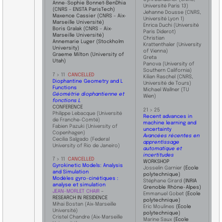
Anne-Sophie Bonnet-BenDhia
Université Paris 13)
(CNRS – ENSTA ParisTech)
Jehanne Dousse
(CNRS,
Maxence Cassier (CNRS – Aix-
Université Lyon 1)
Marseille Université)
Enrica Duchi
(Université
Boris Gralak (CNRS – Aix-
Paris Diderot)
Marseille Université)
Christian
Annemarie Luger (Stockholm
Krattenthaler
(University
University)
of Vienna)
Graeme Milton (University of
Greta
Utah)
Panova
(University of
Southern California)
7 > 11
CANCELLED
Kilian Raschel
(CNRS,
Diophantine Geometry and L
Université de Tours)
Functions
Michael Wallner
(TU
Géométrie diophantienne et
Wien)
fonctions L
CONFERENCE
21 > 25
​Philippe Lebacque (Université
Recent advances in
de Franche-Comté)
machine learning and
Fabien Pazuki (University of
uncertainty
Copenhagen)
Avancées récentes en
Cecilia Salgado (Federal
apprentissage
University of Rio de Janeiro)
automatique et
incertitudes
7 > 11
CANCELLED
WORKSHOP
Gyrokinetic Models: Analysis
Josselin Garnier
(École
and Simulation
polytechnique)
Modèles gyro-cinétiques :
Stéphane Girard
(INRIA
analyse et simulation
Grenoble Rhône-Alpes)
JEAN-MORLET CHAIR
–
Emmanuel Gobet
(École
RESEARCH IN RESIDENCE
polytechnique)
Mihai Bostan (Aix-Marseille
Eric Moulines
(École
Université)
polytechnique)
Cristel Chandre (Aix-Marseille
Marine Saux
(École