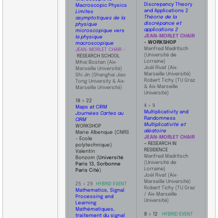
Discrepancy Theory
Macroscopic Physics
and Applications 2
Limites
Théorie de la
asymptotiques de la
discrépance et
physique
applications 2
microscopique vers
JEAN-MORLET CHAIR
​
la physique
- WORKSHOP
macroscopique
Manfred Madritsch
JEAN-MORLET CHAIR –
(Université de
RESEARCH SCHOOL
Lorraine)
Mihai
Bostan
(Aix-
​Joël Rivat (Aix-
Marseille Université)
Marseille Université)
Shi
Jin
(Shanghai Jiao
Robert Tichy (TU Graz
Tong University & Aix-
& Aix-Marseille
Marseille Université)
Université)
18 > 22
4 > 9
Maps at CIRM
Multiplicativity and
Journées Cartes au
Randomness
CIRM
Multiplicativité et
WORKSHOP
aléatoire
Marie Albenque
(CNRS
JEAN-MORLET CHAIR ​
– École
–
RESEARCH IN
polytechnique)
RESIDENCE
Valentin
Manfred Madritsch
Bonzom
(
Université
(Université de
Paris 13, Sorbonne
Lorraine)
Paris Cité
)
Joël Rivat (Aix-
Marseille Université)
25 > 29
HYBRID EVENT
Robert Tichy (TU Graz
Mathematics, Signal
/ Aix-Marseille
Processing and
Université)
Learning
​Mathématiques,
8 > 12
HYBRID EVENT
traitement du signal