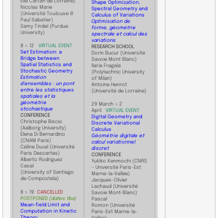
Élie Cartan de Lorraine)
Shape Optimization,
Nicolas Marie
Spectral Geometry and
(Université Toulouse III
Calculus of Variations
Paul Sabatier)
Optimisation de
Samy Tindel (Purdue
forme, géométrie
University)
spectrale et calcul des
variations
8 > 12
VIRTUAL EVENT
​RESEARCH SCHOOL
Set Estimation: a
Dorin Bucur (Université
Bridge between
Savoie Mont Blanc)
Spatial Statistics and
Ilaria Fragala
Stochastic Geometry
(Polytechnic University
Estimation
of Milan)
d’ensembles : un pont
Antoine Henrot
entre les statistiques
(Université de Lorraine)
spatiales et la
géométrie
29 March > 2
stochastique
April
VIRTUAL EVENT
​CONFERENCE
​Digital Geometry and
Christophe Biscio
Discrete Variational
(Aalborg University)
Calculus
Elena Di Bernardino
Géométrie digitale et
(CNAM Paris)
calcul variationnel
Céline Duval (Université
discret
Paris Descartes)
CONFERENCE
Alberto Rodriguez
Yukiko Kenmochi (CNRS
Casal
– Université Paris-Est
(University of Santiago
Marne-la-Vallée)
de Compostela)
Jacques-Olivier
Lachaud (Université
8 > 19
CANCELLED
Savoie Mont-Blanc)
POSTPONED
(dates tba)
Pascal
Mean-field Limit and
Romon (Université
Computation in Kinetic
Paris-Est Marne-la-
Theory