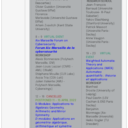
RESEARCH SCHOOL
Descartes
)
Jean-François
Olivier Guédon
(Université
Barraud (Université
Gustave Eiffel)
Toulouse- III-Paul
Florence
Sabatier)
Merlevède
(Université
Gustave
Yakov Eliashberg
Eiffel
)
(Stanford University)
Artem Zvavitch
(Kent State
Patrick Massot
University)
(Université Paris-
Saclay)
8 > 9
VIRTUAL EVENT
Anne Vaugon
Aix-Marseille Forum on
(Université Paris-
Cybersecurity
Saclay)
Forum Aix-Marseille de la
cybersécurité
19 > 23
VIRTUAL
WORKSHOP
EVENT
Alexis Bonnecaze (Polytech
Weighted Automata:
Marseille, I2M)
Theory and
Jean-Louis Lazzari (CNRS –
Applications (WATA)
AMU, CINaM)
Automates
Stéphane Mouille (CLR Labs)
quantitatifs : théorie
Assia Tria (CEA-Leti)
et applications
Julien Valiente (AMU –
WORKSHOP
Polytech Marseille,
Manfred
Cyberwings)
Droste (University of
Leipzig)
12 > 16
CANCELLED
Paul Gastin (LSV
POSTPONED 11 – 15 APRIL 2022
Cachan & ENS Paris
D-Modules: Applications to
Saclay)
Algebraic Geometry,
Benjamin
Arithmetic and Mirror
Monmege (Aix-
Symmetry
Marseille Université)
D-modules: Applications en
Heiko Vogler (TU
géométrie algébrique,
Dresden)
arithmétique et symétrie