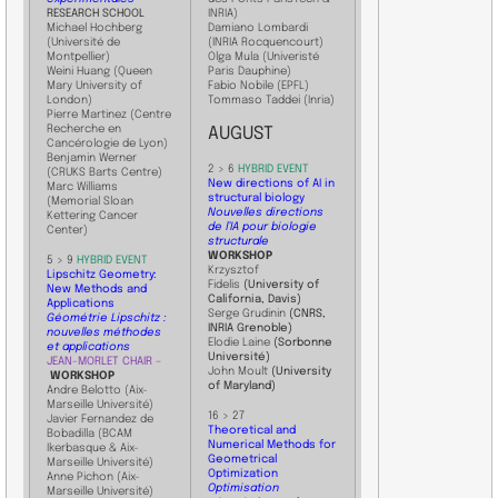
​RESEARCH SCHOOL
INRIA)
Michael Hochberg
Damiano Lombardi
(Université de
(INRIA Rocquencourt)
Montpellier)
Olga Mula (Univeristé
Weini Huang (Queen
Paris Dauphine)
Mary University of
Fabio Nobile (EPFL)
London)
Tommaso ​Taddei (Inria)
Pierre Martinez (Centre
Recherche en
AUGUST
Cancérologie de Lyon)
Benjamin Werner
2 > 6
HYBRID EVENT
(CRUKS Barts Centre)
New directions of AI in
Marc Williams
structural biology
(Memorial Sloan
Nouvelles directions
Kettering Cancer
de l’IA pour biologie
Center)
structurale
WORKSHOP
5 > 9
HYBRID EVENT
Krzysztof
Lipschitz Geometry:
Fidelis
(University of
New Methods and
California, Davis)
Applications
Serge Grudinin
(CNRS,
Géométrie Lipschitz :
INRIA Grenoble)
nouvelles méthodes
Elodie Laine
(Sorbonne
et applications
Université)
JEAN-MORLET CHAIR –
John Moult
(University
WORKSHOP
of Maryland)
Andre Belotto (Aix-
Marseille Université)
16 > 27
Javier Fernandez de
Theoretical and
Bobadilla (BCAM
Numerical Methods for
Ikerbasque & Aix-
Geometrical
Marseille Université)
Optimization
Anne Pichon (Aix-
Optimisation
Marseille Université)