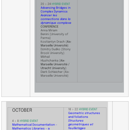
​20 > 24
HYBRID EVENT
Advancing Bridges in
Complex Dynamics
Avancer les
connections dans la
dynamique complexe
CONFERENCE
Anna Miriam
Benini
(University of
Parma)
Kostiantyn Drach
(
Aix-
Marseille Université
)
Dzmitry Dudko
(Stony
Brook University)
Mikhail
Hlushchanka
(
Aix-
Marseille Université /
Utrecht University
)
Dierk Schleicher
(Aix-
Marseille Université)
OCTOBER
18 > 22
HYBRID EVENT
Geometric structures
and foliations
Structures
4 > 8
HYBRID EVENT
géométriques et
Mathematical Documentation –
feuilletages
Mathematics Libraries – a