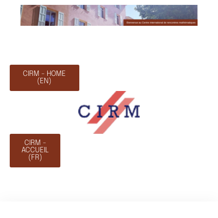
CIRM - HOME
(EN)
CIRM -
ACCUEIL
(FR)