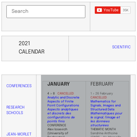
2021
SCIENTIFIC
CALENDAR
JANUARY
FEBRUARY
CONFERENCES
​4 > 8
CANCELLED
1 > 26 February
Analytic and Discrete
CANCELLED
Aspects of Finite
Mathematics for
Point Configurations
Signals, Images and
RESEARCH
Aspects analytiques
Structured Data
SCHOOLS
et discrets des
Mathématiques pour
configurations de
le signal, l’image et
points finis
les données
CONFERENCE
structurées
Alex Iosevich
THEMATIC MONTH
(University of
Sandrine Anthoine
JEAN-MORLET