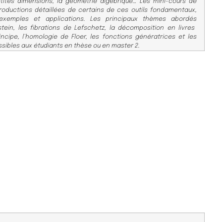
etites
dimensions,
la géométrie algébrique… Les mini-cours de
ro
ductions détaillées de certains de ces outils fondamentaux,
emples et applications. Les principaux thèmes abordés
tein, les fibrations de Lefschetz, la déc
omposition en livres
ncipe, l’homologie de Floer, les
fonctions génér
atrices et les
ssibles aux étudiants
en thèse ou
en master 2.