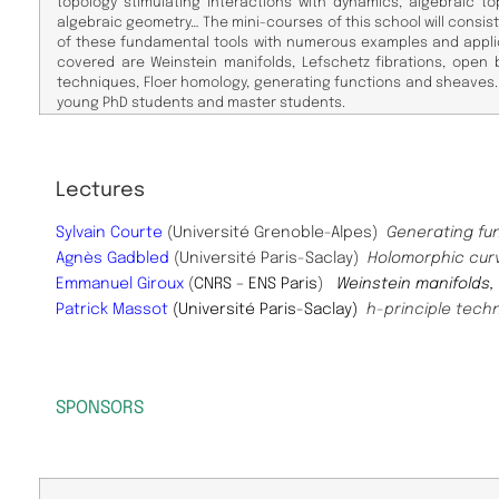
topology stimulating interactions with dynamics, algebraic
top
algebraic geometry… The mini-courses of
this school will consis
of these fundamental
tools with numerous examples and appli
cov
ered are Weinstein manifolds, Lefschetz fibrations, open
techniques, Floer homology, generating functions and sheaves.
young PhD students and master students.
Lectures
Sylvain Courte
(Université Grenoble-Alpes)
Generating fu
Agnès Gadbled
(Université Paris-Saclay)
Holomorphic curv
Emmanuel Giroux
(
CNRS – ENS Paris
)
Weinstein manifolds,
Patrick Massot
(Université Paris-Saclay)
h-principle tech
SPONSORS