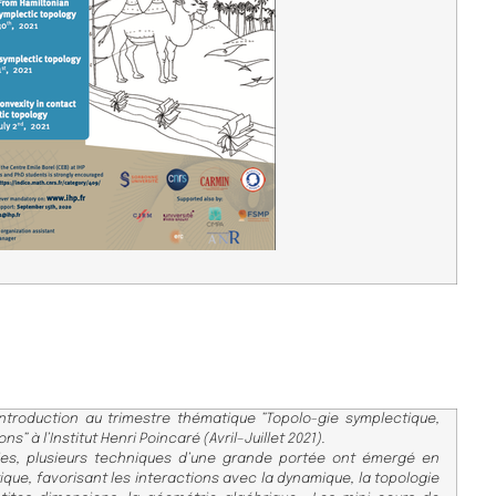
ntroduction au trimestre thémat
ique ”Topolo-
gie symplectique,
ns” à l’Insti
tut Henri Poincaré
(Avril–Juillet 2021).
s, plusieurs techniques d’u
ne grande portée
ont émergé en
que, favorisant les i
nteractions
avec la dynamique, la topologie