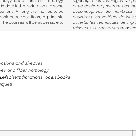
ology, low dimensional topology,
algébrique, les topologies de p
t in detailed introductions to some
cette école prop
oseront des int
cations. Among the themes to be
accomp
agnées de
nombreux ex
 book decompositions,
h-principle
couvriront
les variétés de Weins
 The
courses will be accessible to
ouverts, les techniques de h-pri
faisceaux. Les cours seront acce
nctions and sheaves
es and Floer homology
 Lefschetz
fibrations, open books
niques