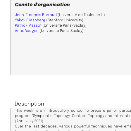
Comité d’organisation
Jean-François Barraud
(Université de Toulouse III)
Yakov Eliashberg
(Stanford University)
Patrick Massot
(Université Paris-Saclay)
Anne Vaugon
(Université Paris-Saclay)
Description
This week is an introductory school to prepare junior parti
program ”Symplectic Topology, Contact Topology and Inter
acti
(April–July 2021).
Over the last decades, various powerful techniques have em