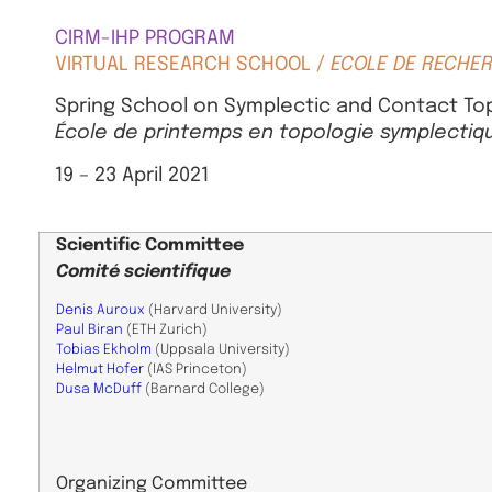
CIRM-IHP PROGRAM
VIRTUAL RESEARCH SCHOOL /
ECOLE DE RECHE
Spring School on Symplectic and Contact To
École de printemps en topologie symplectiq
19 – 23 April 2021
Scientific
Committee
Comité scientifique
Denis Auroux
(Harvard University)
Paul Biran
(ETH Zurich)
Tobias Ekholm
(Uppsala University)
Helmut Hofer
(IAS Princeton)
Dusa McDuff
(Barnard College)
Organizing Committee