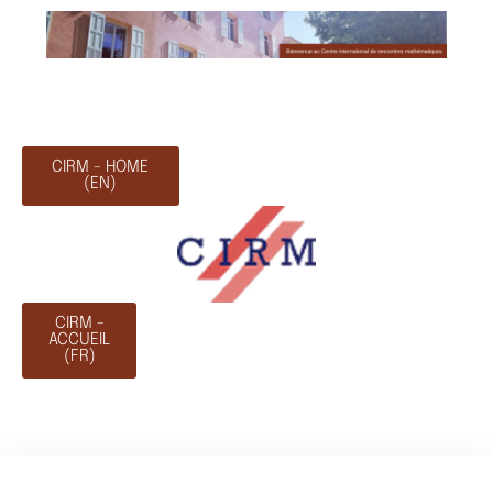
CIRM - HOME
(EN)
CIRM -
ACCUEIL
(FR)