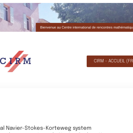
CIRM - ACCUEIL (FR
ocal Navier-Stokes-Korteweg system