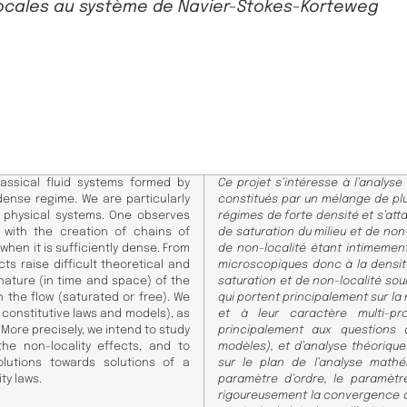
locales au système de Navier-Stokes-Korteweg
assical fluid systems formed by
Ce projet s’intéresse à l’analy
ense regime. We are particularly
constitués par un mélange de pl
h physical systems. One observes
régimes de forte densité et s’at
 with the creation of chains of
de saturation du milieu et de non
en it is sufficiently dense. From
de non-localité étant intimemen
ts raise difficult theoretical and
microscopiques donc à la densi
 nature (in time and space) of the
saturation et de non-localité sou
 the flow (saturated or free). We
qui portent principalement sur l
f constitutive laws and models), as
et à leur caractère multi-pr
. More precisely, we intend to study
principalement aux questions d
he non-locality effects, and to
modèles), et d’analyse théorique 
lutions towards solutions of a
sur le plan de l’analyse mathé
ity laws.
paramètre d’ordre, le paramètre
rigoureusement la convergence des