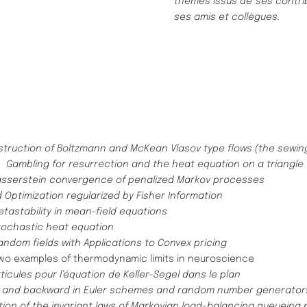
thèmes issus de ses contrib
ses amis et collègues.
truction of Boltzmann and McKean Vlasov type flows (the sewi
n)
Gambling for resurrection and the heat equation on a triangle
sserstein convergence of penalized
Markov processes
 Optimization regularized by Fisher Information
etastability in mean-field equations
ochastic heat equation
ndom fields with Applications to Convex pricing
wo examples of thermodynamic limits in neuroscience
icules pour l’équation de Keller-Segel dans le plan
d and backward in Euler schemes and random number generator
tion of the invariant laws of Markovian load-balancing queueing