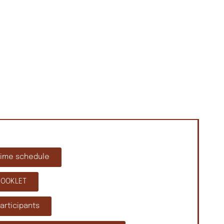
Time schedule
BOOKLET
articipants