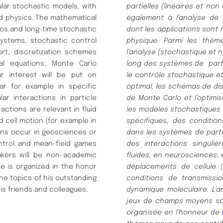
ular stochastic models, with
partielles (linéaires et no
nd physics. The mathematical
également à l’analyse de 
os and long-time stochastic
dont les applications sont 
systems, stochastic control
physique. Parmi les thèm
ort, discretization schemes
l’analyse (stochastique e
ial equations, Monte Carlo
long des systèmes de parti
ar interest will be put on
le contrôle stochastique e
ar for example in specific
optimal, les schémas de di
ar interactions in particle
de Monte Carlo et l’optimi
actions are relevant in fluid
les modèles stochastiques 
cell motion (for example in
spécifiques, des condition
ions occur in geosciences or
dans les systèmes de part
ontrol and mean-field games
des interactions singuli
akers will be non-academic
fluides, en neurosciences,
e is organized in the honor
déplacements de cellule (
 the topics of his outstanding
conditions de transmissi
is friends and colleagues.
dynamique moléculaire. L’a
jeux de champs moyens so
organisée en l’honneur de