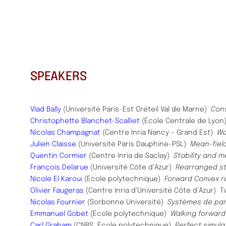
SPEAKERS
Vlad Bally
(Université Paris-Est Créteil Val de Marne)
Cons
Christophette Blanchet-Scalliet
(École Centrale de Lyo
Nicolas Champagnat
(Centre Inria Nancy – Grand Est)
Wa
Julien Claisse
(Université Paris Dauphine-PSL)
Mean-field
Quentin Cormier
(Centre Inria de Saclay)
Stability and m
François Delarue
(Université Côte d’Azur)
Rearranged st
Nicole El Karoui
(École polytechnique)
Forward Convex ra
Olivier Faugeras
(Centre Inria d’Université Côte d’Azur)
T
Nicolas Fournier
(Sorbonne Université)
Systèmes de part
Emmanuel Gobet
(École polytechnique)
Walking forwar
Carl Graham
(CNRS, École polytechnique)
Perfect simula