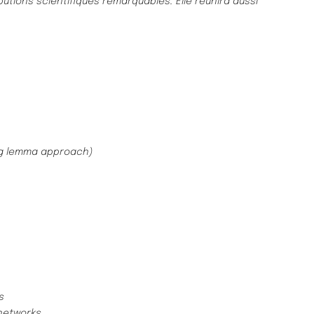
utions scientifiques remarquables. Elle réunira aussi
ng lemma approach)
s
 networks