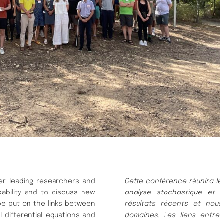
er leading researchers and
Cette conférence réunira l
bability and to discuss new
analyse stochastique et 
be put on the links between
résultats récents et no
l differential equations and
domaines. Les liens entr