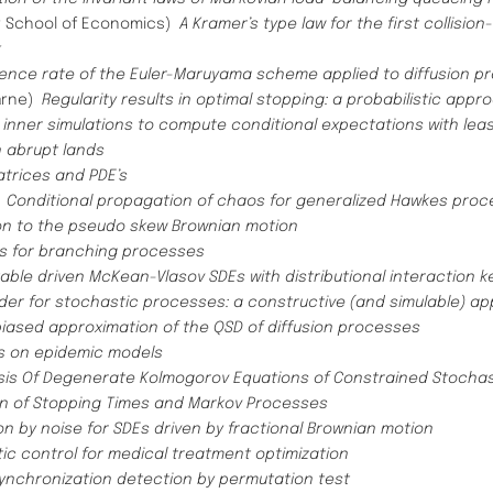
er School of Economics)
A Kramer’s type law for the first collision-
k
nce rate of the Euler-Maruyama scheme applied to diffusion proc
Marne)
Regularity results in optimal stopping: a probabilistic appr
inner simulations to compute conditional expectations with lea
n abrupt lands
trices and PDE’s
)
Conditional propagation of chaos for generalized Hawkes proc
on to the pseudo skew Brownian motion
s for branching processes
table driven McKean-Vlasov SDEs with distributional interaction
der for stochastic processes: a constructive (and simulable) a
biased approximation of the QSD of diffusion processes
s on epidemic models
sis Of Degenerate Kolmogorov Equations of Constrained Stochas
n of Stopping Times and Markov Processes
on by noise for SDEs driven by fractional Brownian motion
ic control for medical treatment optimization
ynchronization detection by permutation test