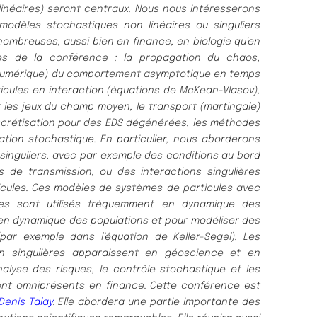
n linéaires) seront centraux. Nous nous intéresserons
modèles stochastiques non linéaires ou singuliers
nombreuses, aussi bien en finance, en biologie qu’en
es de la conférence : la propagation du chaos,
t numérique) du comportement asymptotique en temps
cules en interaction (équations de McKean-Vlasov),
t les jeux du champ moyen, le transport (martingale)
scrétisation pour des EDS dégénérées, les méthodes
sation stochastique. En particulier, nous aborderons
singuliers, avec par exemple des conditions au bord
s de transmission, ou des interactions singulières
icules. Ces modèles de systèmes de particules avec
ères sont utilisés fréquemment en dynamique des
 en dynamique des populations et pour modéliser des
par exemple dans l’équation de Keller-Segel). Les
on singulières apparaissent en géoscience et en
nalyse des risques, le contrôle stochastique et les
nt omniprésents en finance. Cette conférence est
Denis
Talay
. Elle abordera une partie importante des