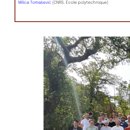
Milica
Tomašević
(CNRS, École polytechnique)