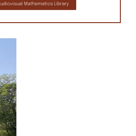
udiovisual Mathematics Library