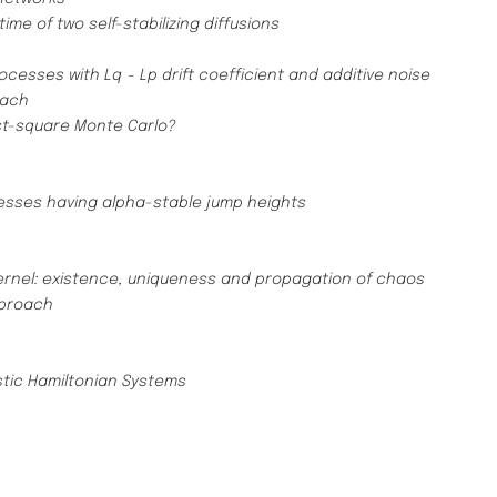
time of two self-stabilizing diffusions
esses with Lq − Lp drift coefficient and additive noise
oach
st-square Monte Carlo?
esses having alpha-stable jump heights
 kernel: existence, uniqueness and propagation of chaos
pproach
tic Hamiltonian Systems