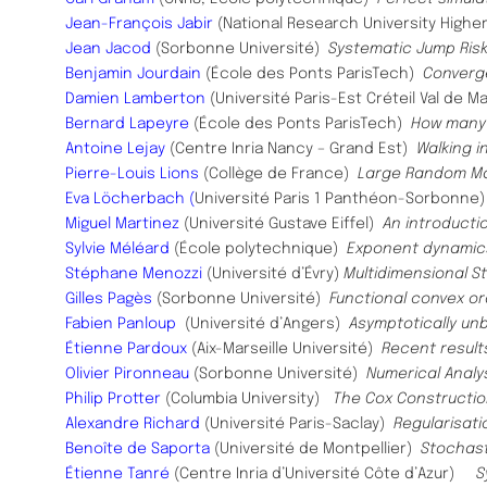
Jean-François Jabir
(National Research University High
Jean Jacod
(Sorbonne Université)
Systematic Jump Ris
Benjamin Jourdain
(École des Ponts ParisTech)
Converge
Damien Lamberton
(Université Paris-Est Créteil Val de 
Bernard Lapeyre
(École des Ponts ParisTech)
How many 
Antoine Lejay
(Centre Inria Nancy – Grand Est)
Walking i
Pierre-Louis Lions
(Collège de France)
Large Random Ma
Eva Löcherbach
(
Université Paris 1 Panthéon-Sorbonne
Miguel Martinez
(Université Gustave Eiffel)
An introducti
Sylvie Méléard
(École polytechnique)
Exponent dynamic
Stéphane Menozzi
(Université d’Évry)
Multidimensional S
Gilles Pagès
(Sorbonne Université)
Functional convex or
Fabien Panloup
(Université d’Angers)
Asymptotically un
Étienne Pardoux
(Aix-Marseille Université)
Recent result
Olivier Pironneau
(Sorbonne Université)
Numerical Analy
Philip Protter
(Columbia University)
The Cox Constructio
Alexandre Richard
(Université Paris-Saclay)
Regularisati
Benoîte de Saporta
(Université de Montpellier)
Stochast
Étienne Tanré
(Centre Inria d’Université Côte d’Azur)
S