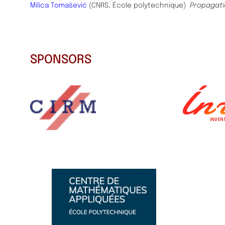
Milica
Tomašević
(CNRS, École polytechnique)
Propagatio
SPONSORS