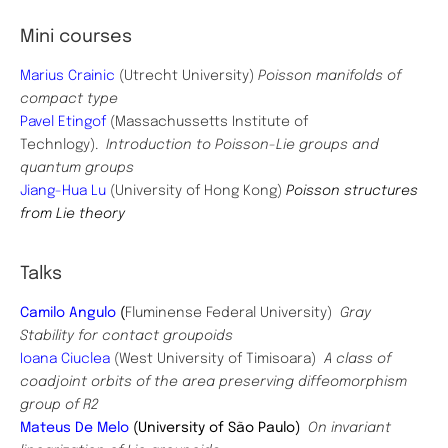
Mini courses
Marius Crainic
(Utrecht University)
Poisson manifolds of
compact type
Pavel Etingof
(Massachussetts Institute of
Technlogy).
Introduction to Poisson-Lie groups and
quantum groups
Jiang-Hua Lu
(University of Hong Kong)
Poisson structures
from Lie theory
Talks
Camilo Angulo
(
Fluminense Federal University) ​
Gray
Stability for contact groupoids
Ioana Ciuclea
(West University of Timisoara)
A class of
coadjoint orbits of the area preserving diffeomorphism
group of R2
Mateus De Melo
(
University of São Paulo)
On invariant