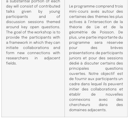
a substantial portion of each
day will consist of contributed
Le programme comprend trois
talks given by young
mini-cours axés autour des
participants and of
certaines des thèmes les plus
discussion sessions themed
actives à l’intersection de la
around key open questions.
théorie de Lie et de la
The goal of the workshop is to
géométrie de Poisson. De
provide the participants with
plus, une partie importante du
a framework in which they can
programme sera réservée
initiate collaborations and
pour des brèves
form new connections with
présentations de participants
researchers in adjacent
juniors et pour des sessions
fields.
dédié à discuter certains des
principales questions
ouvertes. Notre objectif est
de fournir aux participants un
cadre dans lequel ils peuvent
initier des collaborations et
établir de nouvelles
connexions avec des
chercheurs dans des
domaines adjacents.