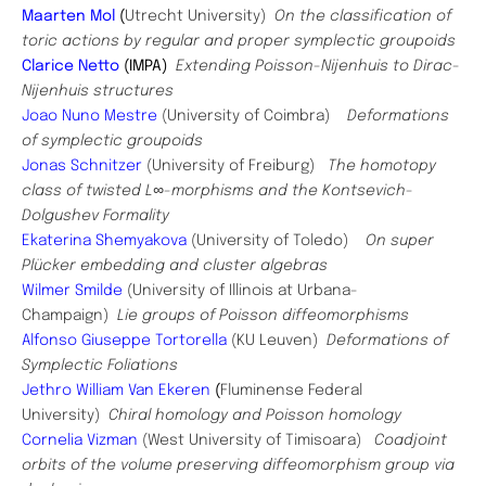
Maarten Mol
(
Utrecht University)
On the classification of
toric actions by regular and proper symplectic groupoids
Clarice Netto
(IMPA)
Extending Poisson-Nijenhuis to Dirac-
Nijenhuis structures
Joao Nuno Mestre
(University of Coimbra)
Deformations
of symplectic groupoids
Jonas Schnitzer
(University of Freiburg)
The homotopy
class of twisted L∞-morphisms and the Kontsevich-
Dolgushev Formality
Ekaterina Shemyakova
(University of Toledo)
On super
Plücker embedding and cluster algebras
Wilmer Smilde
(University of Illinois at Urbana-
Champaign)
Lie groups of Poisson diffeomorphisms
Alfonso Giuseppe Tortorella
(KU Leuven)
Deformations of
Symplectic Foliations
Jethro William Van Ekeren
(
Fluminense Federal
University)
Chiral homology and Poisson homology
Cornelia Vizman
(West University of Timisoara)
Coadjoint
orbits of the volume preserving diffeomorphism group via