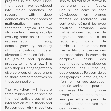
progress in the other. Since
inspira, formalisa et motiva la
then, both have developed
recherche dans l’autre.
into major branches of
Depuis, les deux se sont
research, with deep
développés en grands
connections to other areas of
thèmes de recherche, qui
mathematics and to
sont profondément liés avec
theoretical physics. The two
d’autres domaines des
still overlap in many rapidly-
mathématiques et de la
evolving research directions:
physique théorique. Ils se
representation theory,
recouvrent dans de
complex geometry, the study
nombreux sous-domaines
of quantization, cluster
très actifs : la théorie des
algebras, D-modules, Poisson-
représentations, la géométrie
Lie groups and quantum
complexe, l’étude des
groups, to name a few. This
quantifications, des algèbres
workshop will bring together a
amassées, des D-modules,
diverse group of researchers
des groupes de Poisson-Lie et
to share new perspectives on
des groupes quantiques, pour
these connections.
n’en nommer que quelques-
uns. Ce workshop a pour but
The workshop will feature
de rassembler un groupe
three minicourses on some of
diversifié de chercheurs pour
the most active areas at the
leur permettre acquérir de
intersection of Lie theory and
nouvelles perspectives sur
Poisson geometry. In addition,
ces connexions.