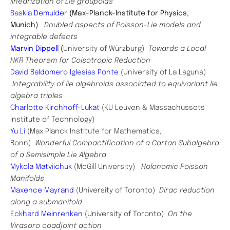
linearization of Lie groupoids
Saskia Demulder
(
Max-Planck-Institute for Physics,
Munich)
Doubled aspects of Poisson-Lie models and
integrable defects
Marvin Dippell
(
University of Würzburg)
Towards a Local
HKR Theorem for Coisotropic Reduction
David Baldomero Iglesias Ponte
(University of La Laguna)
Integrability of lie algebroids associated to equivariant lie
algebra triples
Charlotte Kirchhoff-Lukat
(KU Leuven & Massachussets
Institute of Technology)
Yu Li
(Max Planck Institute for Mathematics,
Bonn)
Wonderful Compactification of a Cartan Subalgebra
of a Semisimple Lie Algebra
Mykola Matviichuk
(McGill University)
Holonomic Poisson
Manifolds
Maxence Mayrand
(University of Toronto)
Dirac reduction
along a submanifold
Eckhard Meinrenken
(University of Toronto)
On the
Virasoro coadjoint action