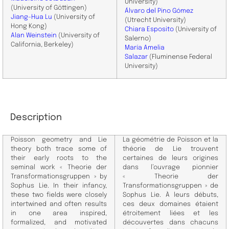
University)
(University of Göttingen)
Álvaro del Pino Gómez
Jiang-Hua Lu
(University of
(Utrecht University)
Hong Kong)
Chiara Esposito
(University of
Alan Weinstein
(University of
Salerno)
California, Berkeley)
María Amelia
Salazar
(Fluminense Federal
University)
Description
Poisson geometry and Lie
La géométrie de Poisson et la
theory both trace some of
théorie de Lie trouvent
their early roots to the
certaines de leurs origines
seminal work « Theorie der
dans l’ouvrage pionnier
Transformationsgruppen » by
« Theorie der
Sophus Lie. In their infancy,
Transformationsgruppen » de
these two fields were closely
Sophus Lie. À leurs débuts,
intertwined and often results
ces deux domaines étaient
in one area inspired,
étroitement liées et les
formalized, and motivated
découvertes dans chacuns