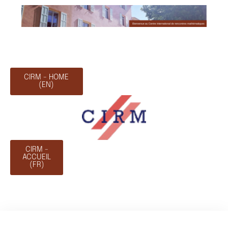
CIRM - HOME
(EN)
CIRM -
ACCUEIL
(FR)