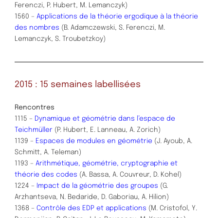
Ferenczi, P. Hubert, M. Lemanczyk)
1560 –
Applications de la théorie ergodique à la théorie
des nombres
(B. Adamczewski, S. Ferenczi, M.
Lemanczyk, S. Troubetzkoy)
2015 : 15 semaines labellisées
Rencontres
1115 –
Dynamique et géométrie dans l’espace de
Teichmüller
(P. Hubert, E. Lanneau, A. Zorich)
1139 –
Espaces de modules en géométrie
(J. Ayoub, A.
Schmitt, A. Teleman)
1193 –
Arithmétique, géométrie, cryptographie et
théorie des codes
(A. Bassa, A. Couvreur, D. Kohel)
1224 –
Impact de la géométrie des groupes
(G.
Arzhantseva, N. Bedaride, D. Gaboriau, A. Hilion)
1368 –
Contrôle des EDP et applications
(M. Cristofol, Y.