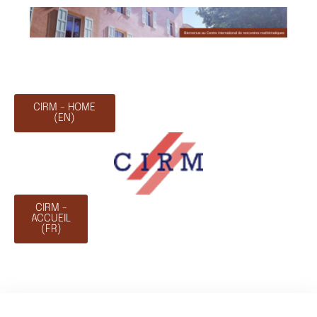
CIRM - HOME
(EN)
CIRM -
ACCUEIL
(FR)