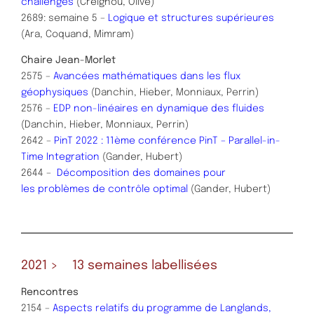
challenges
(Creignou, Olive)
2689: semaine 5 –
Logique et structures supérieures
(Ara, Coquand, Mimram)
Chaire Jean-Morlet
2575 –
Avancées mathématiques dans les flux
géophysiques
(Danchin, Hieber, Monniaux, Perrin)
2576 –
EDP non-linéaires en dynamique des fluides
(Danchin, Hieber, Monniaux, Perrin)
2642 –
PinT 2022 : 11ème conférence PinT – Parallel-in-
Time Integration
(Gander, Hubert)
2644 –
Décomposition des domaines pour
les problèmes de contrôle optimal
(Gander, Hubert)
2021 > 13 semaines labellisées
Rencontres
2154 –
Aspects relatifs du programme de Langlands,