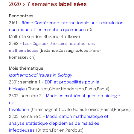
2020 > 7 semaines
labellisées
Rencontres
2161 –
9ème Conférence Internationale sur la simulation
quantique et les marches quantiques
Di
(
Molfetta,Kendon,Shikano,Stefkova)
2582 –
Les « Cigales » Une semaine autour des
mathématiques
(Bedaride,Cassaigne,Hubet,Paris-
Romaskevich)
Mois thématique
Mathematical issues in Biology
2301: semaine 1 –
EDP et probabilités pour la
biologie
(Chapuisat,Cloez,Henderson,Pudlo,Raoul)
2302: semaine 2 –
Modèles mathématiques en biologie
de
l’evolution
(Champagnat,Coville,Gomulkiewicz,Hamel,Roques)
2303: semaine 3 –
Modélisation mathématique et
analyse statistique d’épidémies de maladies
infectieuses
(Britton,Forien,Pardoux)