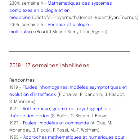
2304: semaine 4 –
Mathématiques des systèmes
complexes en biologie et en
médecine
(Cristofol,Freyermuth,Gomez,Hubert,Ryan,Tournus)
2305: semaine 5 –
Réseaux et biologie
moléculaire
(Baudot,Mossé,Remy,Tichit,Vignes)
2019 : 17 semaines labellisées
Rencontres
1919 –
Fluides inhomogènes: modèles asymptotiques et
évolution d’interfaces
(F. Charve, R. Danchin, B. Haspot,
S. Monniaux)
1921 –
Arithmétique, géométrie, cryptographie et
théorie des codes
(S. Ballet, G. Bisson, I. Bouw)
1927 –
Foules : modèles et commande
(A. Giua, M.
Morancey, B. Piccoli, F. Rossi, M.-T. Wolfram)
1953 –
Approches mathématiques et numériques pour