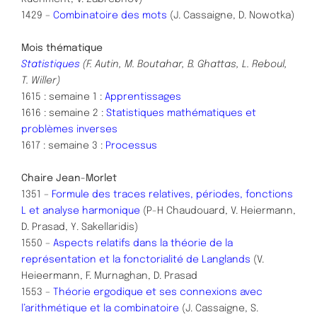
1429 –
Combinatoire des mots
(J. Cassaigne, D. Nowotka)
Mois thématique
Statistiques
(F. Autin, M. Boutahar, B. Ghattas, L. Reboul,
T. Willer)
1615 : semaine 1 :
Apprentissages
1616 : semaine 2 :
Statistiques mathématiques et
problèmes inverses
1617 : semaine 3 :
Processus
Chaire Jean-Morlet
1351 –
Formule des traces relatives, périodes, fonctions
L et analyse harmonique
(P-H Chaudouard, V. Heiermann,
D. Prasad, Y. Sakellaridis)
1550 –
Aspects relatifs dans la théorie de la
représentation et la fonctorialité de Langlands
(V.
Heieermann, F. Murnaghan, D. Prasad
1553 –
Théorie ergodique et ses connexions avec
l’arithmétique et la combinatoire
(J. Cassaigne, S.