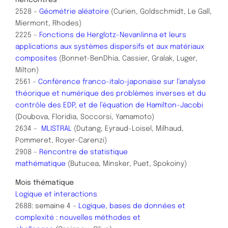
2528 –
Géométrie aléatoire
(Curien, Goldschmidt, Le Gall,
Miermont, Rhodes)
2225 –
Fonctions de Herglotz-Nevanlinna et leurs
applications aux systèmes dispersifs et aux matériaux
composites
(Bonnet-BenDhia, Cassier, Gralak, Luger,
Milton)
2561 –
Conférence franco-italo-japonaise sur l’analyse
théorique et numérique des problèmes inverses et du
contrôle des EDP, et de l’équation de Hamilton-Jacobi
(Doubova, Floridia, Soccorsi, Yamamoto)
2634 –
MLISTRAL
(Dutang, Eyraud-Loisel, Milhaud,
Pommeret, Royer-Carenzi)
2908 –
Rencontre de statistique
mathématique
(Butucea, Minsker, Puet, Spokoiny)
Mois thématique
Logique et interactions
2688
: semaine 4 –
Logique, bases de données et
complexité : nouvelles méthodes et