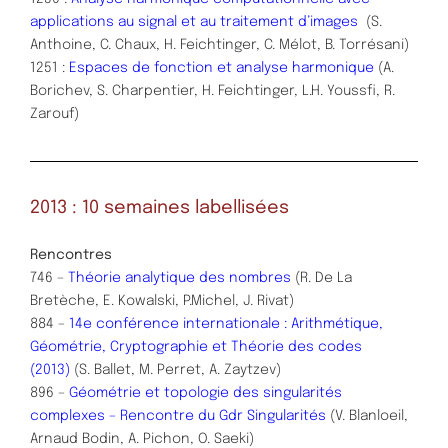
applications au signal et au traitement d’images
(S.
Anthoine, C. Chaux, H. Feichtinger, C. Mélot, B. Torrésani)
1251 :
Espaces de fonction et analyse harmonique
(A.
Borichev, S. Charpentier, H. Feichtinger, L.H. Youssfi, R.
Zarouf)
2013 : 10 semaines labellisées
Rencontres
746 –
Théorie analytique des nombres
(R. De La
Bretèche, E. Kowalski, P.Michel, J. Rivat)
884 –
14e conférence internationale : Arithmétique,
Géométrie, Cryptographie et Théorie des codes
(2013)
(S. Ballet, M. Perret, A. Zaytzev)
896 –
Géométrie et topologie des singularités
complexes – Rencontre du Gdr Singularités
(V. Blanloeil,
Arnaud Bodin, A. Pichon, O. Saeki)