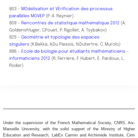
803 –
MOdélisation et VErification des processus
parallèles
MOVEP
(P-A. Reynier)
809 –
Rencontres de statistique mathématique 2012
(A.
Goldenshluger, C.Pouet, P. Rigollet, A. Tsybakov)
825 –
Géométrie et topologie des espaces
singuliers
(K.Bekka, A.Du Plessis, N.Dutertre, C. Murolo)
886 –
Ecole de biologie pour étudiants mathématiciens –
informaticiens 2012
(R. Ferrière, F. Hubert, E. Pardoux, L.
Roder)
Under the supervision of the French Mathematical Society, CNRS, Aix-
Marseille University, with the solid support of the Ministry of Higher
Education and Research, LabEx Carmin and Archimede Institute, Cirm