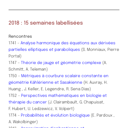
2018 : 15 semaines labellisées
Rencontres
1741 –
Analyse harmonique des équations aux dérivées
partielles elliptiques et paraboliques
(S. Monniaux, Pierre
Portal)
1747 –
Théorie de jauge et géométrie complexe
(A.
Schmitt, A. Teleman)
1750 –
Métriques à courbure scalaire constante en
géométrie Kählérienne et Sasakienne
(H. Auvray, H.
Huang , J. Keller, E. Legendre, R. Sena Dias)
1752 –
Perspectives mathématiques en biologie et
thérapie du cancer
(J. Clairambault, G. Chapuisat,
F. Hubert, U. Ledzewicz, V. Volpert)
1774 –
Probabilités et évolution biologique
(E. Pardoux ,
A. Wakolbinger)