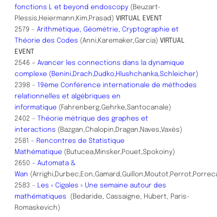
fonctions L et beyond endoscopy
(Beuzart-
Plessis,Heiermann,Kim,Prasad)
VIRTUAL EVENT
2579 –
Arithmétique, Géométrie, Cryptographie et
Théorie des Codes
(Anni,Karemaker,Garcia)
VIRTUAL
EVENT
2546
–
Avancer les connections dans la dynamique
complexe (Benini,Drach,Dudko,Hlushchanka,Schleicher)
2398 –
19ème Conférence internationale de méthodes
relationnelles et algébriques en
informatique
(Fahrenberg,Gehrke,Santocanale)
2402 –
Théorie métrique des graphes et
interactions
(Bazgan,Chalopin,Dragan,Naves,Vaxès)
2581 –
Rencontres de Statistique
Mathématique
(Butucea,Minsker,Pouet,Spokoiny)
2650
–
Automata &
Wan
(Arrighi,Durbec,Eon,Gamard,Guillon,Moutot,Perrot,Porre
2583
–
Les « Cigales » Une semaine autour des
mathématiques
(Bedaride, Cassaigne, Hubert, Paris-
Romaskevich)