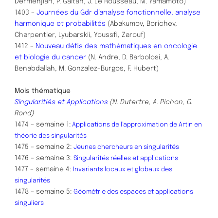
Dermenjian, P. Gaitan, J. Le Rousseau, M. Yamamoto)
1403 –
Journées du Gdr d’analyse fonctionnelle, analyse
harmonique et probabilités
(Abakumov, Borichev,
Charpentier, Lyubarskii, Youssfi, Zarouf)
1412 –
Nouveau défis des mathématiques en oncologie
et biologie du cancer
(N. Andre, D. Barbolosi, A.
Benabdallah, M. Gonzalez-Burgos, F. Hubert)
Mois thématique
Singularitiés et Applications
(N. Dutertre, A. Pichon, G.
Rond)
1474 – semaine 1:
Applications de l’approximation de Artin en
théorie des singularités
1475 – semaine 2:
Jeunes chercheurs en singularités
1476 – semaine 3:
Singularités réelles et applications
1477 – semaine 4:
Invariants locaux et globaux des
singularités
1478 – semaine 5:
Géométrie des espaces et applications
singuliers