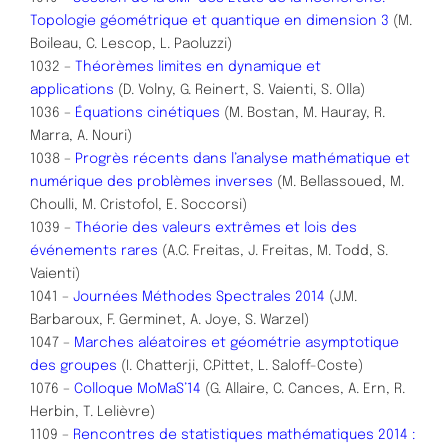
Topologie géométrique et quantique en dimension 3
(M.
Boileau, C. Lescop, L. Paoluzzi)
1032 –
Théorèmes limites en dynamique et
applications
(D. Volny, G. Reinert, S. Vaienti, S. Olla)
1036 –
Équations cinétiques
(M. Bostan, M. Hauray, R.
Marra, A. Nouri)
1038 –
Progrès récents dans l’analyse mathématique et
numérique des problèmes inverses
(M. Bellassoued, M.
Choulli, M. Cristofol, E. Soccorsi)
1039 –
Théorie des valeurs extrêmes et lois des
événements rares
(A.C. Freitas, J. Freitas, M. Todd, S.
Vaienti)
1041 –
Journées Méthodes Spectrales 2014
(J.M.
Barbaroux, F. Germinet, A. Joye, S. Warzel)
1047 –
Marches aléatoires et géométrie asymptotique
des groupes
(I. Chatterji, C.Pittet, L. Saloff-Coste)
1076 –
Colloque MoMaS’14
(G. Allaire, C. Cances, A. Ern, R.
Herbin, T. Lelièvre)
1109 –
Rencontres de statistiques mathématiques 2014 :