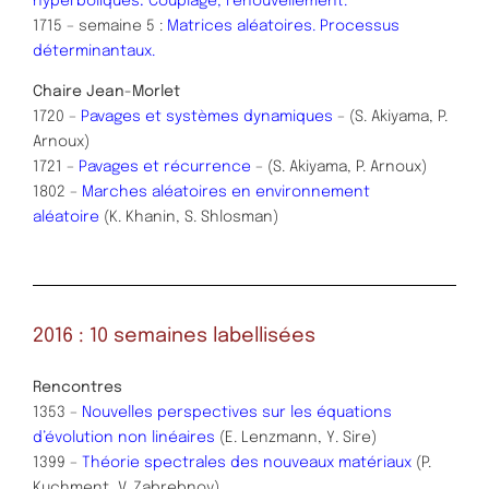
hyperboliques
.
Couplage, renouvellement.
1715 – semaine 5 :
Matrices aléatoires. Processus
déterminantaux.
Chaire Jean-Morlet
1720 –
Pavages et systèmes dynamiques
– (S. Akiyama, P.
Arnoux)
1721 –
Pavages et récurrence
– (S. Akiyama, P. Arnoux)
1802 –
Marches aléatoires en environnement
aléatoire
(K. Khanin, S. Shlosman)
2016 : 10 semaines labellisées
Rencontres
1353 –
Nouvelles perspectives sur les équations
d’évolution non linéaires
(E. Lenzmann, Y. Sire)
1399 –
Théorie spectrales des nouveaux matériaux
(P.
Kuchment, V. Zabrebnov)