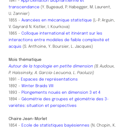
1841 –
Approximation diophantienne et
transcendance
(Y. Bugeaud, P. Habegger, M. Laurent,
U. Zannier)
1855 –
Avancées en mécanique statistique
(L-P. Arguin,
V. Gayrard N. Kistler, I. Kourkova)
1865 –
Colloque international et itinérant sur les
interactions entre modèles de faible complexité et
acquis
(S. Anthoine, Y. Boursier, L. Jacques)
Mois thématique
Autour de la topologie en petite dimension
(B. Audoux,
P. Haïssinsky, A. García-Lecuona, L. Paoluzzi)
1891 –
Espaces de représentations
1892 –
Winter Braids VIII
1893 –
Plongements noués en dimension 3 et 4
1894 –
Géométrie des groupes et géométrie des 3-
variétés: situation et perspectives
Chaire Jean-Morlet
1854 –
Ecole de statistiques bayésiennes
(N. Chopin, K.