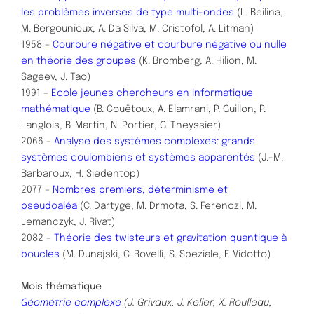
les problèmes inverses de type multi-ondes
(L. Beilina,
M. Bergounioux, A. Da Silva, M. Cristofol, A. Litman)
1958 –
Courbure négative et courbure négative ou nulle
en théorie des groupes
(K. Bromberg, A. Hilion, M.
Sageev, J. Tao)
1991 –
Ecole jeunes chercheurs en informatique
mathématique
(B. Couëtoux, A. Elamrani, P. Guillon, P.
Langlois, B. Martin, N. Portier, G. Theyssier)
2066 –
Analyse des systèmes complexes: grands
systèmes coulombiens et systèmes apparentés
(J.-M.
Barbaroux, H. Siedentop)
2077 –
Nombres premiers, déterminisme et
pseudoaléa
(C. Dartyge, M. Drmota, S. Ferenczi, M.
Lemanczyk, J. Rivat)
2082 –
Théorie des twisteurs et gravitation quantique à
boucles
(M. Dunajski, C. Rovelli, S. Speziale, F. Vidotto)
Mois thématique
Géométrie complexe
(J. Grivaux, J. Keller, X. Roulleau,