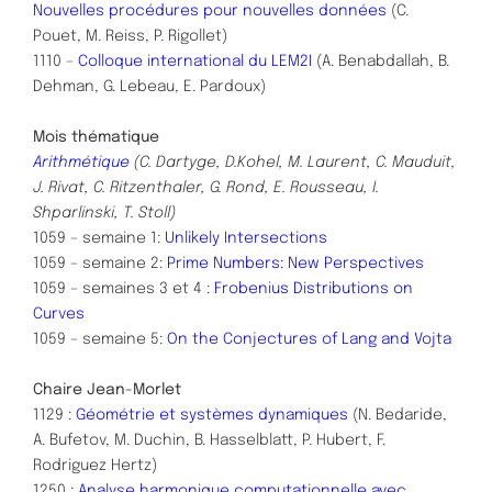
Nouvelles procédures pour nouvelles données
(C.
Pouet, M. Reiss, P. Rigollet)
1110 –
Colloque international du LEM2I
(A. Benabdallah, B.
Dehman, G. Lebeau, E. Pardoux)
Mois thématique
Arithmétique
(C. Dartyge, D.Kohel, M. Laurent, C. Mauduit,
J. Rivat, C. Ritzenthaler, G. Rond, E. Rousseau, I.
Shparlinski, T. Stoll)
1059 – semaine 1:
Unlikely Intersections
1059 – semaine 2:
Prime Numbers: New Perspectives
1059 – semaines 3 et 4 :
Frobenius Distributions on
Curves
1059 – semaine 5:
On the Conjectures of Lang and Vojta
Chaire Jean-Morlet
1129 :
Géométrie et systèmes dynamiques
(N. Bedaride,
A. Bufetov, M. Duchin, B. Hasselblatt, P. Hubert, F.
Rodriguez Hertz)
1250 :
Analyse harmonique computationnelle avec