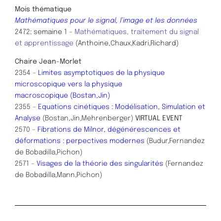
Mois thématique
Mathématiques pour le signal, l’image et les données
2472
: semaine 1 –
Mathématiques, traitement du signal
et apprentissage​
(Anthoine,Chaux,Kadri,Richard)
Chaire Jean-Morlet
2354 –
Limites asymptotiques de la physique
microscopique vers la physique
macroscopique
(Bostan,Jin)
2355 –
Equations cinétiques : Modélisation, Simulation et
Analyse
(Bostan,Jin,Mehrenberger)
VIRTUAL EVENT
2570 –
Fibrations de Milnor, dégénérescences et
déformations : perpectives modernes
(Budur,Fernandez
de Bobadilla,Pichon)
2571 –
Visages de la théorie des singularités
(Fernandez
de Bobadilla,Mann,Pichon)