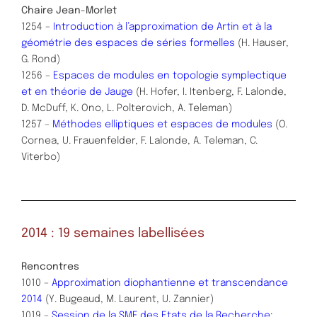
Chaire Jean-Morlet
1254 –
Introduction à l’approximation de Artin et à la
géométrie des espaces de séries formelles
(H. Hauser,
G. Rond)
1256 –
Espaces de modules en topologie symplectique
et en théorie de Jauge
(H. Hofer, I. Itenberg, F. Lalonde,
D. McDuff, K. Ono, L. Polterovich, A. Teleman)
1257 –
Méthodes elliptiques et espaces de modules
(O.
Cornea, U. Frauenfelder, F. Lalonde, A. Teleman, C.
Viterbo)
2014 : 19 semaines labellisées
Rencontres
1010 –
Approximation diophantienne et transcendance
2014
(Y. Bugeaud, M. Laurent, U. Zannier)
1019 –
Session de la SMF des Etats de la Recherche: