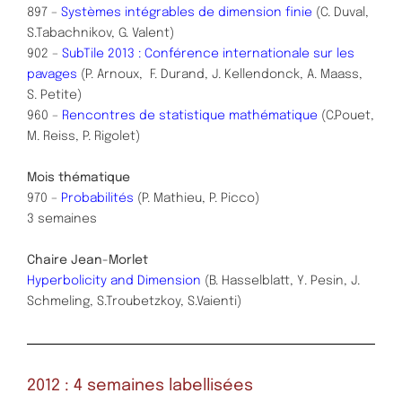
897 –
Systèmes intégrables de dimension finie
(C. Duval,
S.Tabachnikov, G. Valent)
902 –
SubTile 2013 : Conférence internationale sur les
pavages
(P. Arnoux, F. Durand, J. Kellendonck, A. Maass,
S. Petite)
960 –
Rencontres de statistique mathématique
(C.Pouet,
M. Reiss, P. Rigolet)
Mois thématique
970 –
Probabilités
(P. Mathieu, P. Picco)
3 semaines
Chaire Jean-Morlet
Hyperbolicity and Dimension
(B. Hasselblatt, Y. Pesin, J.
Schmeling, S.Troubetzkoy, S.Vaienti)
2012
: 4 semaines labellisées