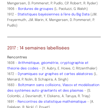
Mengersen, D. Pommeret, P. Pudlo, C.P. Robert, R. Ryder)
1906 –
Bordures de groupes
(L. Paoluzzi, G. Walsh)
1912 –
Statistiques bayésiennes à l’ère du Big Data
(J.M.
Freyermuth, J.M. Marin, K. Mengersen, D. Pommeret, P.
Pudlo)
2017 : 14 semaines labellisées
Rencontres
1608 –
Arithmétique, géométrie, cryptographie et
théorie des codes
– (Y. Aubry, E. Howe, C. Ritzenthaler)
1672 –
Dynamiques sur graphes et cartes aléatoires
(L.
Ménard, P. Nolin, B. Schapira, A. Singh)
1683 –
Boltzmann sans collisions, Vlasov et modélisation
des systèmes auto-gravitants et des plasmas
– (S.
Colombi, J. Devriendt, Y. Elskens, A. Taruya, R. Triay)
1691 –
Rencontres de statistique mathématique
– (A.
Dalalyan, R. Nickl, C. Pouet)