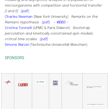
modeling and asymptotic analysis of a population of
microorganisms with competition and horizontal transfer
[I and II]
(pdf)
Charles Newman
(New York University)
Remarks on the
Riemann Hypothesis
(pdf)
– VIDEO –
Cristina Toninelli
(UPMC & Paris Diderot)
Bootstrap
percolation and kinetically constrained spin models:
critical time scales
(pdf)
Simone Warzel
(
Technische Universitä
t Mü
nchen)
SPONSORS