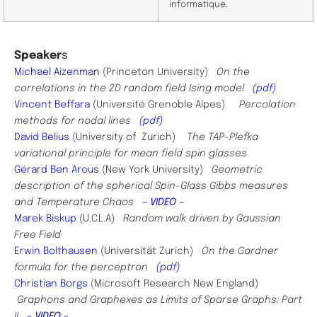
informatique.
Speaker
s
Michael Aizenman
(Princeton University)
On the
correlations in the 2D random field Ising model
(pdf)
Vincent Beffara
(Université Grenoble Alpes)
Percolation
methods for nodal lines​
(pdf)
​David Belius
(
University of Zurich)
T
he TAP-Plefka
variational principle for mean field spin glasses
Gérard Ben Arous
(New York University)
Geometric
description of the spherical Spin-Glass Gibbs measures
and Temperature Chaos
– VIDEO –
Marek Biskup
(U.C.L.A)
Random walk driven by Gaussian
Free Field
Erwin Bolthausen
(Universität Zurich)
On the Gardner
formula for the perceptron
(pdf)
Christian Borgs
(Microsoft Research New England)
Graphons and Graphexes as Limits of Sparse Graphs: Part
II
– VIDEO –