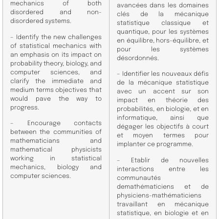
mechanics of both
avancées dans les domaines
disordered and non-
clés de la mécanique
disordered
systems.
statistique classique et
quantique, pour les systèmes
– Identify the new challenges
en équilibre, hors-équilibre, et
of statistical mechanics with
pour les systèmes
an emphasis on its impact on
désordonnés.
probability theory, biology, and
computer sciences, and
– Identifier les nouveaux défis
clarify the immediate and
de la mécanique statistique
medium terms objectives that
avec un accent sur son
would pave the way to
impact en théorie des
progress.
probabilités, en biologie, et en
informatique, ainsi que
– Encourage contacts
dégager les objectifs à court
between the communities of
et moyen termes pour
mathematicians and
implanter ce programme.
mathematical physicists
working in statistical
– Etablir de nouvelles
mechanics, biology and
interactions entre les
computer sciences.
communautés
demathématiciens et de
physiciens-mathématiciens
travaillant en mécanique
statistique, en biologie et en