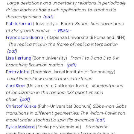
Large deviations and uncertainty relations in periodically
driven Markov chains with applications to stochastic
thermodynamics
(pdf)
Patrik Ferrari
(University of Bonn) ​
Space-time covariance
of KPZ growth models
– VIDEO –
​Francesco Guerra
(
(
Sapienza Università di Roma and INFN)
The replica trick in the frame of replica interpolation
(pdf)
Lisa Hartung
(Bonn University)
From 1 to 3 and 3 to 6 in
branching Brownian motion
(pdf)
​Dmitry Ioffe
(Technion, Israel Institute of Technology)
Level lines of low temperature interfaces
Abel Klein
(University of California, Irvine)
Manifestations
of localization in the random XXZ quantum spin
chain
(pdf)
Christof Külske
(Ruhr-Universität Bochum)
Gibbs-non Gibbs
transitions in different geometries: The Widom-Rowlinson
model under stochastic spin flip dynamics
(pdf)
Sylvie Méléard
(E
cole polytechnique)
Stochastic