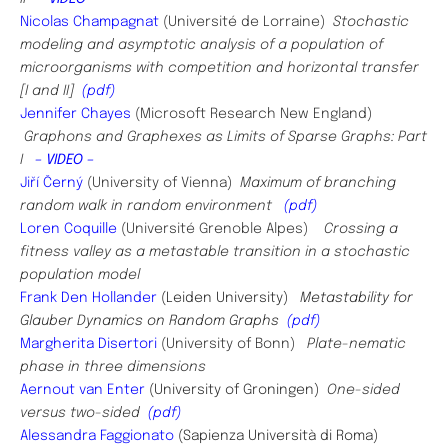
Nicolas Champagnat
(Université de Lorraine)
Stochastic
modeling and asymptotic analysis of a population of
microorganisms with competition and horizontal transfer
[I and II]
(pdf)
Jennifer Chayes
(Microsoft Research New England)
Graphons and Graphexes as Limits of Sparse Graphs: Part
I
– VIDEO –
Jiří Černý
(University of Vienna)
Maximum of branching
random walk in random environment​
(pdf)
Loren Coquille
(Université Grenoble Alpes)
Crossing a
fitness valley as a metastable transition in a stochastic
population model
Frank Den Hollander
(Leiden University)
Metastability for
Glauber Dynamics on Random Graphs
(pdf)
Margherita Disertori
(University of Bonn)
Plate-nematic
phase in three dimensions
Aernout van Enter
(University of Groningen)
One-sided
versus two-sided
(pdf)
Alessandra Faggionato
(Sapienza Università di Roma)