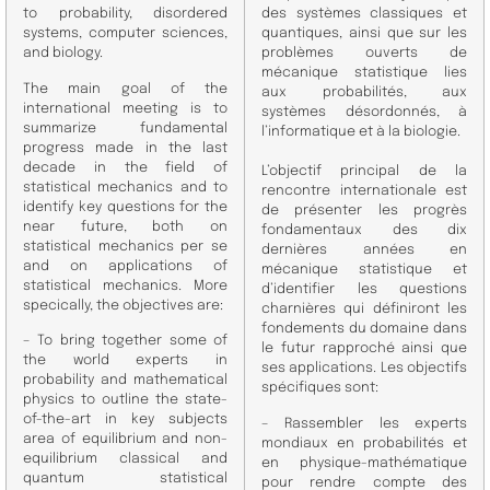
to probability, disordered
des systèmes classiques et
systems, computer sciences,
quantiques, ainsi que sur les
and biology.
problèmes ouverts de
mécanique statistique lies
The main goal of the
aux probabilités, aux
international meeting is to
systèmes désordonnés, à
summarize fundamental
l’informatique et à la biologie.
progress made in the last
decade in the field of
L’objectif principal de la
statistical mechanics and to
rencontre internationale est
identify key questions for the
de présenter les progrès
near future, both on
fondamentaux des dix
statistical mechanics per se
dernières années en
and on applications of
mécanique statistique et
statistical mechanics. More
d’identifier les questions
specically, the objectives are:
charnières qui définiront les
fondements du domaine dans
– To bring together some of
le futur rapproché ainsi que
the world experts in
ses applications. Les objectifs
probability and mathematical
spécifiques sont:
physics to outline the state-
of-the-art in key subjects
– Rassembler les experts
area of equilibrium and non-
mondiaux en probabilités et
equilibrium
classical and
en physique-mathématique
quantum statistical
pour rendre compte des