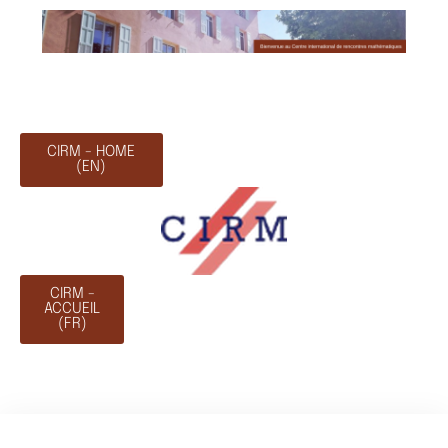
CIRM - HOME
(EN)
CIRM -
ACCUEIL
(FR)