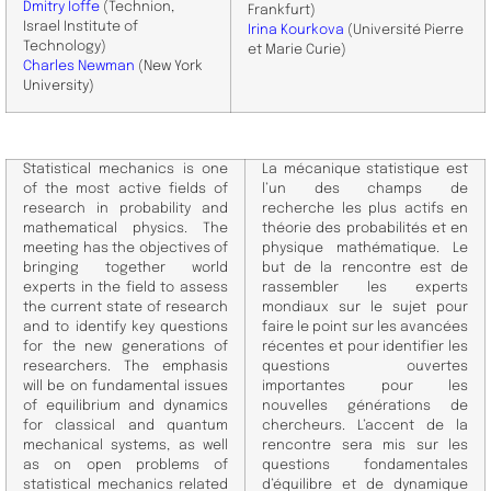
​Dmitry Ioffe
(Technion,
Frankfurt)
Israel Institute of
Irina Kourkova
(Université Pierre
Technology)
et Marie Curie)
Charles Newman
(
New York
University)
Statistical mechanics is one
La mécanique statistique est
of the most active fields of
l’un des champs de
research in probability and
recherche les plus actifs en
mathematical physics. The
théorie des probabilités et en
meeting has the objectives of
physique mathématique. Le
bringing together world
but de la rencontre est de
experts in the field to assess
rassembler les experts
the current state of research
mondiaux sur le sujet pour
and to identify key questions
faire le point sur les avancées
for the new generations of
récentes et pour identifier les
researchers. The emphasis
questions ouvertes
will be on fundamental issues
importantes pour les
of equilibrium and dynamics
nouvelles générations de
for classical and quantum
chercheurs. L’accent de la
mechanical systems, as well
rencontre sera mis sur les
as on open problems of
questions fondamentales
statistical mechanics related
d’équilibre et de dynamique