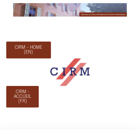
CIRM - HOME
(EN)
CIRM -
ACCUEIL
(FR)