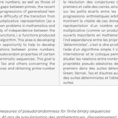
re numbers, as well as those of
la résolution des conjectures
l gaps between primes, the recent
premiers et celle des carrés, ains
c progressions of generalized twin
sur les petits écarts entre le
 difficulty of the transition from
progressions arithmétiques arb
ltiplicative representation (as a
montrent la vitalité de ces dom
 open problems in mathematics and
représentation d´un nombre e
udy of independence between the
multiplicative (comme un produi
functions, i. e. functions produced
ouverts importants en mathémati
algorithm. This area is developing
l’ind´eépendance entre les propr
an opportunity to help to develop
”déterministes”, c’est-à-dire pr
lations between prime numbers,
l’aide d’un algorithme simple. Il
seudorandom properties of certain
international et le colloque pe
rministic sequences. This goal is
étudier les relations entre nombr
, Tao and others concerning the
propriétés pseudo-aléatoires d
ences and obtaining prime number
premiers dans des suites déterm
Green, Sarnak, Tao et d’autres a
des suites déterministes et l’o
suites.
measures of pseudorandomness for finite binary sequences
t : 40 ans de popularisation des mathématiques, d’enseignement