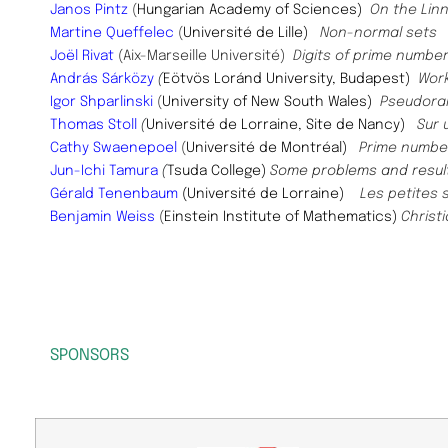
Janos Pintz
(
Hungarian Academy of Sciences)
On the Lin
Martine Queffelec
(
Université de Lille)
Non-normal sets
Joël Rivat
(Aix-Marseille Université)
Digits of prime numbe
András Sárközy
(
Eötvös Loránd University, Budapest)
Work
Igor Shparlinski
(
University of New South Wales)
Pseudora
Thomas Stoll
(
Université de Lorraine, Site de Nancy)
Sur 
Cathy Swaenepoel
​(
Université de Montréal)
Prime number
Jun-Ichi Tamura
(
Tsuda College)
Some problems and resul
Gérald Tenenbaum
(Université de Lorraine)
Les petites
Benjamin Weiss
(
Einstein Institute of Mathematics)
Christ
SPONSORS