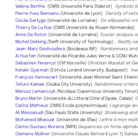
Valérie Berthé
(CNRS Université Paris Diderot)
Symbolic 
Pierre-Yves Bienvenu
(
Université de Lyon)
Density of set
Cécile Dartyge
(
Université de Lorraine)
On ellipsephic in
Thierry De La Rue
(
CNRS Université de Rouen Normandie)
Anne De Roton
(
Université de Lorraine)
Fourier analysis a
Michel Dekking
(
Delft University of Technology) .
Beatty s
Jean-Marc Deshouillers
(
Bordeaux INP)
Randomness and 
Ai Hua Fan
(
Université de Picardie Jules Verne & CCNU Wu
Sébastien Ferenczi
(I2M Marseille)
Christian Mauduit et G
Katalin Gyarmati
(
Eötvös Loránd University, Budapest)
Ine
François Hennecart
(
Université Jean Monnet Saint-Etien
​Teturo Kamae
(
Osaka City University)
Randomness criteri
Mariusz Lemanczyk
(
Nicolaus Copernicus University Toru
Bruno Martin
(
Université du Littoral Côte d’Opale, Calais)
O
Carlos Matheus
(
CNRS Ecole polytechnique)
Lagrange an
Ali Messaoudi
(
São Paulo State University)
Shadowing and S
Mohamed Mkaouar
(
Université de Sfax)
Lettre à mon maît
Carlos Gustavo Moreira
(
IMPA)
Sequences on finite alphabe
Clemens Müllner
(Université Claude Bernard Lyon 1
)
Subse