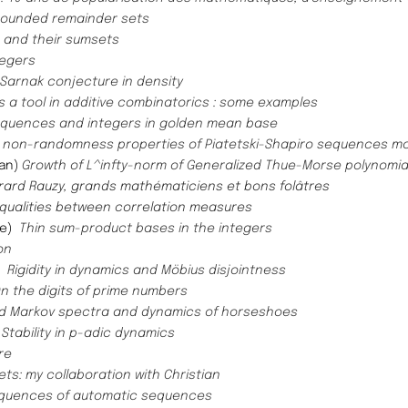
bounded remainder sets
s and their sumsets
tegers
Sarnak conjecture in density
s a tool in additive combinatorics : some examples
equences and integers in golden mean base
non-randomness properties of Piatetski-Shapiro sequences m
han)
Growth of L^infty-norm of Generalized Thue-Morse polynomia
érard Rauzy, grands mathématiciens et bons folâtres
qualities between correlation measures
ne)
Thin sum-product bases in the integers
on
n)
Rigidity in dynamics and Möbius disjointness
n the digits of prime numbers
d Markov spectra and dynamics of horseshoes
tability in p-adic dynamics
re
ts: my collaboration with Christian
quences of automatic sequences