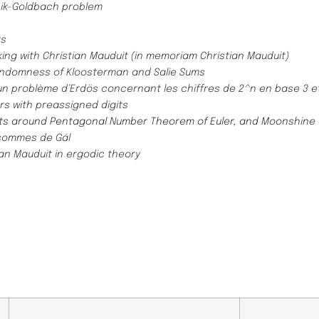
nik-Goldbach problem
rs
ing with Christian Mauduit (in memoriam Christian Mauduit)
ndomness of Kloosterman and Salie Sums
un problème d’Erdös concernant les chiffres de 2^n en base 3 e
s with preassigned digits
ts around Pentagonal Number Theorem of Euler, and Moonshine
 sommes de Gál
ian Mauduit in ergodic theory