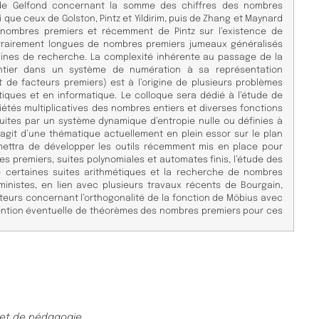
 de Gelfond concernant la somme des chiffres des nombres
i que ceux de Golston, Pintz et Yildirim, puis de Zhang et Maynard
s nombres premiers et récemment de Pintz sur l’existence de
itrairement longues de nombres premiers jumeaux généralisés
aines de recherche. La complexité inhérente au passage de la
ntier dans un système de numération à sa représentation
t de facteurs premiers) est à l’origine de plusieurs problèmes
ques et en informatique. Le colloque sera dédié à l’étude de
iétés multiplicatives des nombres entiers et diverses fonctions
oduites par un système dynamique d’entropie nulle ou définies à
 s’agit d’une thématique actuellement en plein essor sur le plan
rmettra de développer les outils récemment mis en place pour
es premiers, suites polynomiales et automates finis, l’étude des
e certaines suites arithmétiques et la recherche de nombres
inistes, en lien avec plusieurs travaux récents de Bourgain,
uteurs concernant l’orthogonalité de la fonction de Möbius avec
btention éventuelle de théorèmes des nombres premiers pour ces
 et de pédagogie