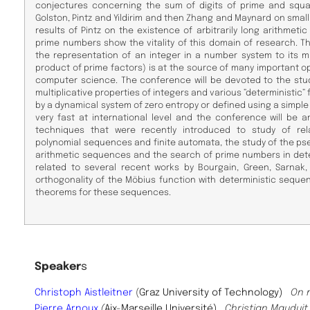
conjectures concerning the sum of digits of prime and squa
Golston, Pintz and Yildirim and then Zhang and Maynard on smal
results of Pintz on the existence of arbitrarily long arithmeti
prime numbers show the vitality of this domain of research. The
the representation of an integer in a number system to its mu
product of prime factors) is at the source of many important
computer science. The conference will be devoted to the st
multiplicative properties of integers and various ”deterministic” 
by a dynamical system of zero entropy or defined using a simple 
very fast at international level and the conference will be 
techniques that were recently introduced to study of re
polynomial sequences and finite automata, the study of the p
arithmetic sequences and the search of prime numbers in dete
related to several recent works by Bourgain, Green, Sarnak
orthogonality of the Möbius function with deterministic sequ
theorems for these sequences.
Speaker
s
Christoph Aistleitner
(
Graz University of Technology)
On 
Pierre Arnoux
(
Aix-Marseille Université)
Christian Maudui