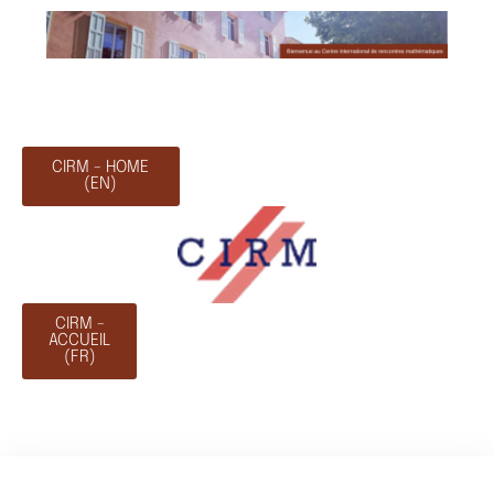
CIRM - HOME
(EN)
CIRM -
ACCUEIL
(FR)