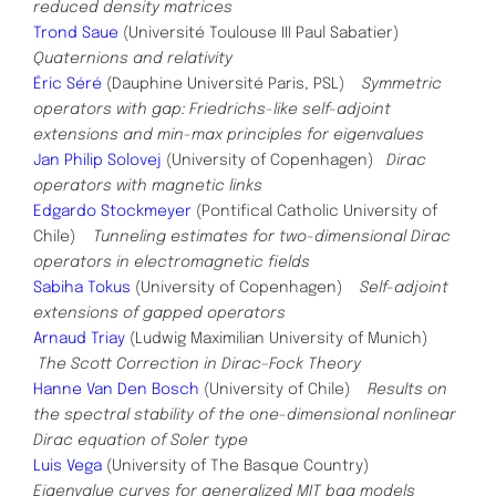
reduced density matrices
Trond Saue
(Université Toulouse III Paul Sabatier)
Quaternions and relativity
Éric Séré
(Dauphine Université Paris, PSL)
Symmetric
operators with gap: Friedrichs-like self-adjoint
extensions and min-max principles for eigenvalues
Jan Philip Solovej
(University of Copenhagen)
Dirac
operators with magnetic links
Edgardo Stockmeyer
(Pontifical Catholic University of
Chile)
Tunneling estimates for two-dimensional Dirac
operators in electromagnetic fields
Sabiha Tokus
(University of Copenhagen)
Self-adjoint
extensions of gapped operators
Arnaud Triay
(Ludwig Maximilian University of Munich)
The Scott Correction in Dirac–Fock Theory
Hanne Van Den Bosch
(University of Chile)
Results on
the spectral stability of the one-dimensional nonlinear
Dirac equation of Soler type
Luis Vega
(University of The Basque Country)
Eigenvalue curves for generalized MIT bag models