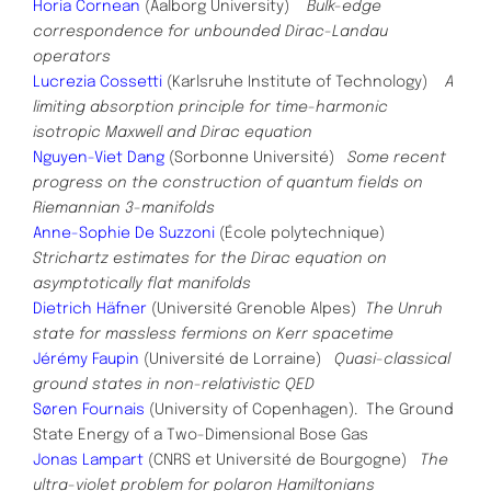
Horia Cornean
(Aalborg University)
Bulk-edge
correspondence for unbounded Dirac-Landau
operators
Lucrezia Cossetti
(Karlsruhe Institute of Technology)
A
limiting absorption principle for time-harmonic
isotropic Maxwell and Dirac equation
Nguyen-Viet Dang
(Sorbonne Université)
Some recent
progress on the construction of quantum fields on
Riemannian 3-manifolds
Anne-Sophie De Suzzoni
(École polytechnique)
Strichartz estimates for the Dirac equation on
asymptotically flat manifolds
Dietrich Häfner
(Université Grenoble Alpes)
The Unruh
state for massless fermions on Kerr spacetime
Jérémy Faupin
(Université de Lorraine)
Quasi-classical
ground states in non-relativistic QED
Søren Fournais
(University of Copenhagen).
The Ground
State Energy of a Two-Dimensional Bose Gas
Jonas Lampart
(CNRS et Université de Bourgogne)
The
ultra-violet problem for polaron Hamiltonians