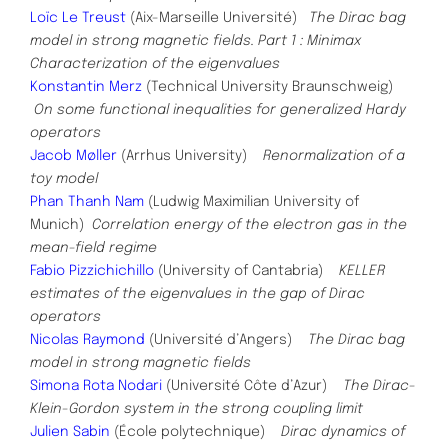
Loïc Le Treust
(Aix-Marseille Université)
The Dirac bag
model in strong magnetic fields. Part 1 : Minimax
Characterization of the eigenvalues
Konstantin Merz
(Technical University Braunschweig)
On some functional inequalities for generalized Hardy
operators
Jacob Møller
(Arrhus University)
Renormalization of a
toy model
Phan Thanh Nam
(Ludwig Maximilian University of
Munich)
Correlation energy of the electron gas in the
mean-field regime
Fabio Pizzichichillo
(University of Cantabria)
KELLER
estimates of the eigenvalues in the gap of Dirac
operators
Nicolas Raymond
(Université d’Angers)
The Dirac bag
model in strong magnetic fields
Simona Rota Nodari
(Université Côte d’Azur)
The Dirac-
Klein-Gordon system in the strong coupling limit
Julien Sabin
(École polytechnique)
Dirac dynamics of