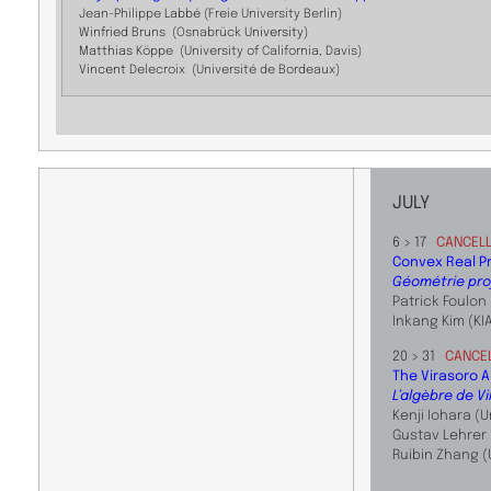
Jean-Philippe
L
abbé
(Freie University Berlin)
Win
fried
Bruns (Osnabrück
University)
M
at
t
hi
as
Köppe (University of California, Davis)
Vin
cent
Delecroix (Université de Bordeaux)
JULY
6 > 17
CANCEL
Convex Real P
Géométrie pro
Patrick Foulon
Inkang Kim (KI
20 > 31
CANCE
The Virasoro A
L’algèbre de V
Kenji Iohara (U
Gustav Lehrer 
Ruibin Zhang (