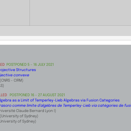
LED
POSTPONED 5 – 16 JULY 2021
rojective Structures
jective convexe
 (CNRS – CIRM)
AS)
LLED
POSTPONED 16 – 27 AUGUST 2021
lgebra as a Limit of Temperley-Lieb Algebras via Fusion Categories
irasoro comme limite d’algèbres de Temperley-Lieb via catégories de fus
niversité Claude Bernard Lyon I)
(University of Sydney)
University of Sydney)