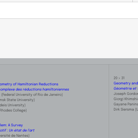
​20 > 31
Geometry and 
ometry of Hamiltonian Reductions
Géométrie et 
complexe des réductions hamiltoniennes
Joseph Gordon 
g
(
Federal University of Rio de Janeiro
)
Giorgi Khimshia
msk State University)
Gayane Panina 
deis University)
Dirk Siersma (
Rhodes College)
lem: A Survey
if : Un état de l’art
versité de Nantes)