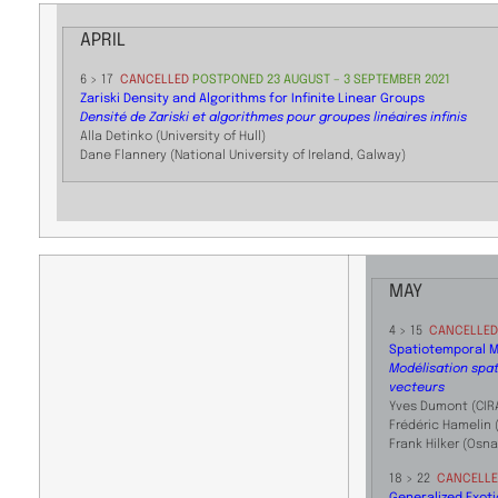
APRIL
6 > 17
CANCELLED ​
POSTPONED 23 AUGUST – 3 SEPTEMBER 2021
Zariski Density and Algorithms for Infinite Linear Groups
Densité de Zariski et algorithmes pour groupes linéaires infinis
Alla Detinko (University of Hull)
Dane Flannery (National University of Ireland, Galway)
MAY
4 > 15
CANCELLED
Spatiotemporal M
Modélisation spa
vecteurs
Yves Dumont (CIRA
Frédéric Hamelin 
Frank Hilker (Osna
18 > 22
CANCELL
Generalized Exoti