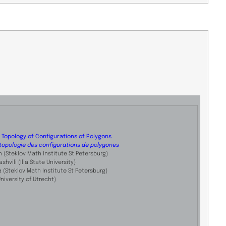
Topology of Configurations of Polygons
topologie des configurations de polygones
(Steklov Math Institute St Petersburg)
shvili (Ilia State University)
(Steklov Math Institute St Petersburg)
University of Utrecht)