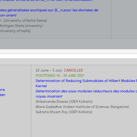
ées généralisées exotiques sur SL_n pour les données de
non-orient
 (University of Notre Dame)
Michigan State University)
niversity of Haifa)
​22 June > 3 July
CANCELLED
​POSTPONED 14 – 25 JUNE 2021
Determination of Reducing Submodules of Hilbert Modules 
Kernel
ure.
Détermination des sous-modules réducteurs des modules d
 Han
noyau invariant
Shibananda Biswas (IISER Kolkata)
Misra Gadadhar (Indian Institute of Science, Bangalore)
Subrata Shyam Roy ​(IISER Kolkata)