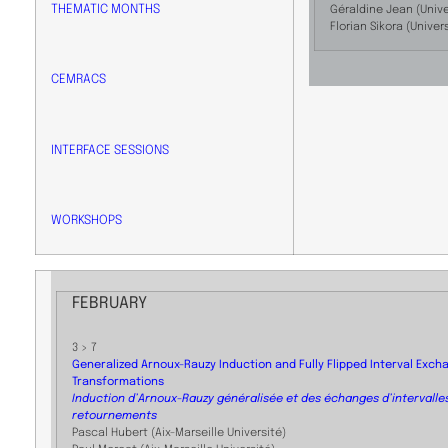
THEMATIC MONTHS
Géraldine Jean (Univ
Florian Sikora (Univer
CEMRACS
INTERFACE SESSIONS
WORKSHOPS
FEBRUARY
3 > 7
Generalized Arnoux-Rauzy Induction and Fully Flipped Interval Exch
Transformations
Induction d’Arnoux-Rauzy généralisée et des échanges d’intervalle
retournements
Pascal Hubert (Aix-Marseille Université)