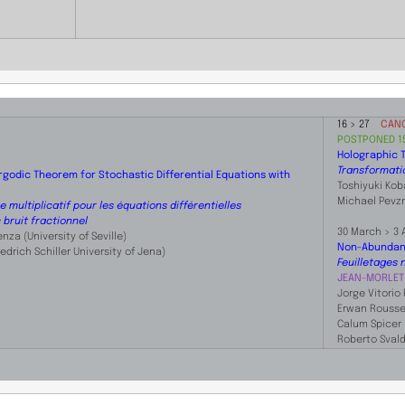
16 > 27
CAN
POSTPONED 15
Holographic 
Transformati
Ergodic Theorem for Stochastic Differential Equations with
Toshiyuki Kob
​Michael Pev
multiplicatif pour les équations différentielles
bruit fractionnel
30 March > 3
nza (University of Seville)
Non-Abundant
edrich Schiller University of Jena)
Feuilletages
JEAN-MORLET
Jorge Vitorio 
​Erwan Rousse
Calum Spicer 
Roberto Svald