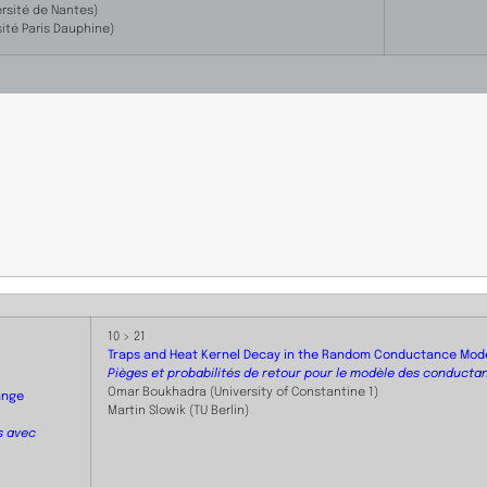
ersité de Nantes)
sité Paris Dauphine)
10 > 21
Traps and Heat Kernel Decay in the Random Conductance Mod
Pièges et probabilités de retour pour le modèle des conducta
Omar Boukhadra (University of Constantine 1)
ange
Martin Slowik (TU Berlin)
s avec