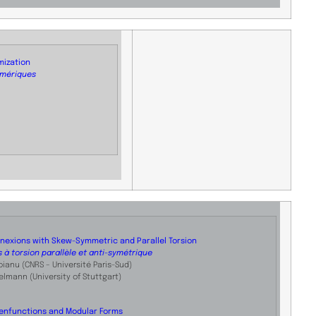
mization
umériques
nexions with Skew-Symmetric and Parallel Torsion
 à torsion parallèle et anti-symétrique
ianu (CNRS – Université Paris-Sud)
mann (University of Stuttgart)
genfunctions and Modular Forms