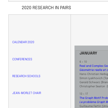
2020 RESEARCH IN PAIRS
CALENDAR 2020
JANUARY
CONFERENCES
6 > 10
Real and Complex Ge
Géométrie réelle et 
Hans-Christian Herbi
RESEARCH SCHOOLS
Simon Lyakhovich
(To
Gerald Schwarz
(Bran
Christopher Seaton
(
JEAN-MORLET CHAIR
13 > 17
The Graph Motif Prob
Le problème Graph Mot
Guillaume Fertin (Uni