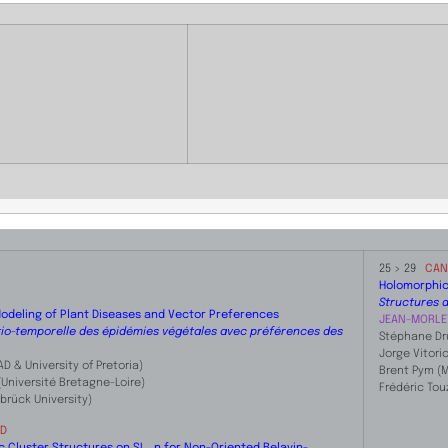
​25 > 29
CAN
Holomorphic
Structures 
odeling of Plant Diseases and Vector Preferences
JEAN-MORLE
tio-temporelle des épidémies végétales avec préférences des
Stéphane Dru
Jorge Vitorio
D & University of Pretoria)
Brent Pym (M
(Université Bretagne-Loire)
Frédéric Tou
brück University)
ED
c Cluster Structures on SL_n for Non-Oriented Belavin-