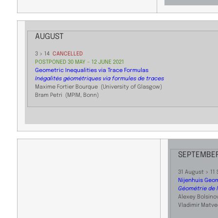
AUGUST
3 > 14
CANCELLED
POSTPONED 30 MAY – 12 JUNE 2021
Geometric Inequalities via Trace Formulas
Inégalités géométriques via formules de traces
Maxime Fortier Bourque (University of Glasgow)
Bram Petri (MPIM, Bonn)
SEPTEMBE
31 August > 11
Nijenhuis Geo
Géométrie de 
Alexey Bolsino
Vladimir Matv