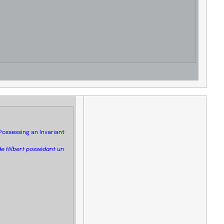
Possessing an Invariant
e Hilbert possédant un