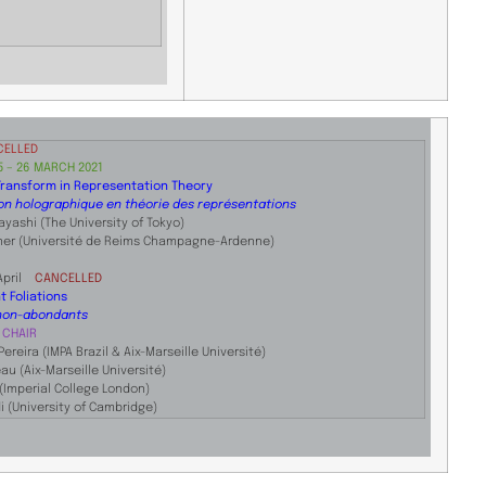
CELLED
 – 26 MARCH 2021
Transform in Representation Theory
on holographique en théorie des représentations
ayashi (The University of Tokyo)
zner (Université de Reims Champagne-Ardenne)
 April
CANCELLED
 Foliations
 non-abondants
 CHAIR
Pereira (IMPA Brazil & Aix-Marseille Université)
au (Aix-Marseille Université)
(Imperial College London)
i (University of Cambridge)