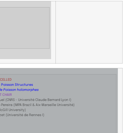
CELLED
 Poisson Structures
de Poisson holomorphes
T CHAIR
el (CNRS – Université Claude Bernard Lyon I)
 Pereira (IMPA Brazil & Aix-Marseille Université)
cGill University)
zet (Université de Rennes I)