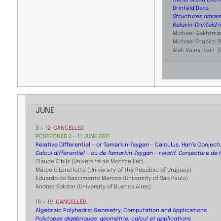
Drinfeld Data
Structures amass
Belavin-Drinfeld 
Michael Gekhtman
Michael Shapiro (
Alek Vainshtein (U
JUNE
3 > 12
CANCELLED
POSTPONED 2 – 11 JUNE 2021
Relative Differential – or Tamarkin-Tsygan – Calculus. Han’s Conject
Calcul différentiel – ou de Tamarkin-Tsygan – relatif. Conjecture de
Claude Cibils (Université de Montpellier)
Marcelo Lanzilotta (University of the Republic of Uruguay)
Eduardo do Nascimento Marcos (University of São Paulo)
Andrea Solotar (University of Buenos Aires)
15 > 19
CANCELLED
Algebraic Polyhedra: Geometry, Computation and Applications
Polytopes algébriques: géométrie, calcul et applications