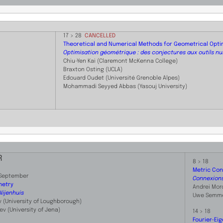
17 > 28
CANCELLED
Theoretical and Numerical Methods for Geometrical Opti
Optimisation géométrique : des conjectures aux outils n
Chiu-Yen Kai (Claremont McKenna College)
Braxton Osting (UCLA)
Edouard Oudet (Université Grenoble Alpes)
Mohammadi Seyyed Abbas (Yasouj University)
R
8 > 18
Metric Con
 September
Connexions
metry
Andrei Moro
Nijenhuis
Uwe Semmel
v
(University of Loughborough)
eev
(University of Jena)
​14 > 18
Fourier-Ei