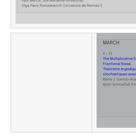
Paul Mercat (Aix-Marseille Université)
Olga Paris-Romaskevich (Université de Rennes I)
MARCH
4 > 13
The Multiplicative 
Fractional Noise
Théorème ergodique 
stochastiques avec 
María J. Garrido-Atie
Björn Schmalfuß (Fri