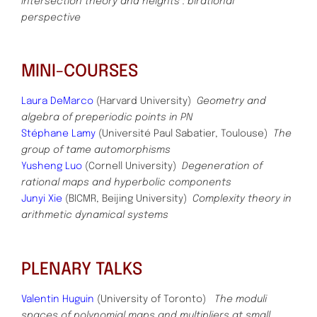
Intersection theory and
heights : birational
perspective
MINI-COURSES
Laura DeMarco
(Harvard University)
Geometry and
algebra of preperiodic points in PN
Stéphane Lamy
(Université Paul Sabatier, Toulouse)
The
group of tame automorphisms
Yusheng Luo
(Cornell University)
Degeneration of
rational maps and hyperbolic components
Junyi Xie
(BICMR, Beijing University)
Complexity theory in
arithmetic dynamical systems
PLENARY TALKS
Valentin Huguin
(University of Toronto)
The moduli
spaces of polynomial maps and multipliers at small