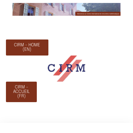
CIRM - HOME
(EN)
CIRM -
ACCUEIL
(FR)