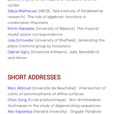
cycles
Sabya Mukherjee
(HBCSE, Tata institute of fundamental
research)
The
role of algebraic functions in
combination theorems
Rohini Ramadas
(University of Warwick)
The tropical
moduli space correspondence
Julia Schneider
(University of Sheffield)
Generating the
plane Cremona group by involutions
Gabriel Vigny
(Université d’Amiens)
Julia, Mandelbrot
and Hénon
SHORT ADDRESSES
Marc Abboud
(Université de Neuchâtel)
Intersection of
orbits of automorphisms of affine surfaces
Chen Gong
(Ecole polytechnique)
Non-Archimedean
techniques in the study of degenerating sequences
Alex Kapiamba
(Harvard University)
Singular Parabolic