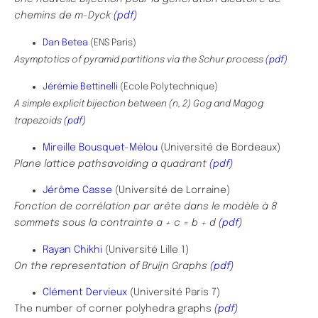
chemins de m-Dyck
(pdf)
Dan Betea
(ENS Paris)
Asymptotics of pyramid partitions via the Schur process
(pdf)
Jérémie Bettinelli
(Ecole Polytechnique)
A simple explicit bijection between (n, 2) Gog and Magog
trapezoids
(pdf)
Mireille Bousquet-Mélou
(Université de Bordeaux)
Plane lattice pathsavoiding a quadrant
(pdf)
Jérôme Casse
(Université de Lorraine)
Fonction de corrélation par arête dans le modèle à 8
sommets sous la contrainte a + c = b + d
(pdf)
Rayan Chikhi
(Université Lille 1)
On the representation of Bruijn Graphs
(pdf)
Clément Dervieux
(Université Paris 7)
The number of corner polyhedra graphs
(pdf)