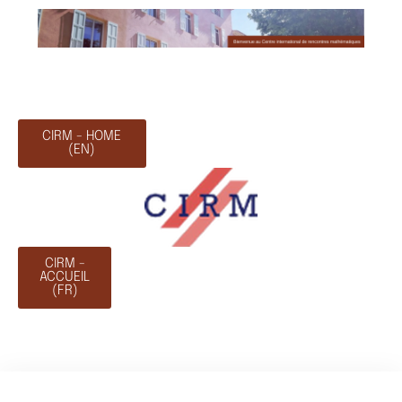
CIRM - HOME
(EN)
CIRM -
ACCUEIL
(FR)