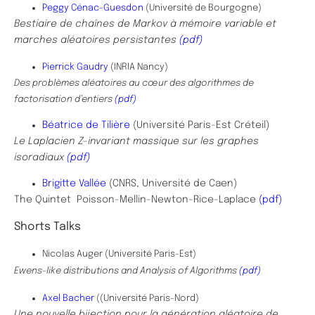
Peggy Cénac-Guesdon
(Université de Bourgogne)
Bestiaire de chaînes de Markov à mémoire variable et
marches aléatoires persistantes
(pdf)
Pierrick Gaudry
(INRIA Nancy)
Des problèmes aléatoires au cœur des algorithmes de
factorisation d’entiers
(pdf)
Béatrice de Tilière
(Université Paris-Est Créteil)
Le Laplacien Z-invariant massique sur les graphes
isoradiaux
(pdf)
Brigitte Vallée
(CNRS, Université de Caen)
The Quintet Poisson-Mellin-Newton-Rice-Laplace
(pdf)
Shorts Talks
Nicolas Auger (Université Paris-Est)
Ewens-like distributions and Analysis of Algorithms
(pdf)
Axel Bacher
(
(Université Paris-Nord)
Une nouvelle bijection pour la génération aléatoire de