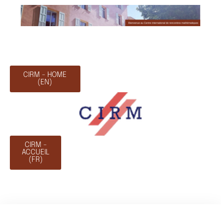
CIRM - HOME
(EN)
CIRM -
ACCUEIL
(FR)