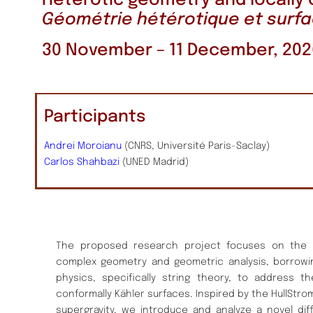
Heterotic geometry and locally 
Géométrie hétérotique et surf
30 November – 11 December, 202
Participants
Andrei Moroianu
(CNRS, Université Paris-Saclay)
Carlos Shahbazi
(UNED Madrid)
The proposed research project focuses on the i
complex geometry and geometric analysis, borrowi
physics, specifically string theory, to address th
conformally Kähler surfaces. Inspired by the HullStr
supergravity, we introduce and analyze a novel diff