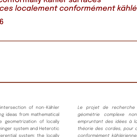
conformally Kähler surfaces
aces
localement conformément
kählé
6
ntersection of non-Kähler
Le projet de recherche 
ng ideas from mathematical
géométrie complexe non
e geometrization of locally
empruntant des idées à la
ominger system and Heterotic
théorie des cordes, pour 
erential system: the locally
conformément kählériennes