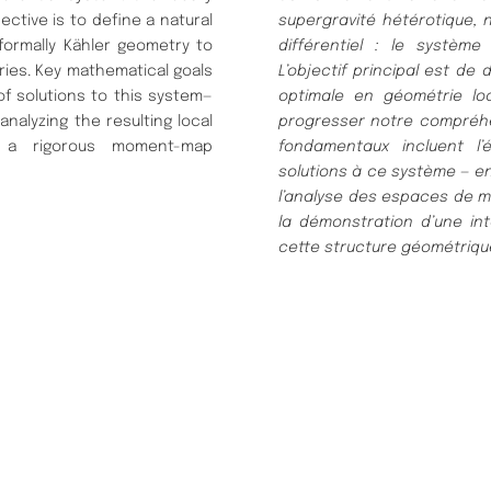
ctive is to define a natural
supergravité hétérotique,
nformally Kähler geometry to
différentiel : le systèm
ies. Key mathematical goals
L’objectif principal est de
f solutions to this system—
optimale en géométrie lo
analyzing the resulting local
progresser notre compréh
ng a rigorous moment-map
fondamentaux incluent l’
solutions à ce système — en 
l’analyse des espaces de mo
la démonstration d’une in
cette structure géométriqu