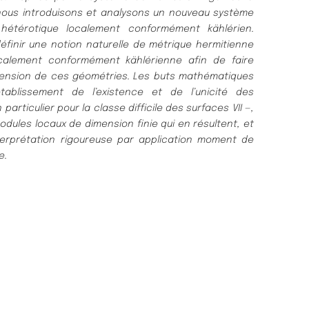
 nous introduisons et analysons un nouveau système
e hétérotique localement conformément kählérien.
 définir une notion naturelle de métrique hermitienne
calement conformément kählérienne afin de faire
ension de ces géométries. Les buts mathématiques
établissement de l’existence et de l’unicité des
particulier pour la classe difficile des surfaces VII —,
dules locaux de dimension finie qui en résultent, et
terprétation rigoureuse par application moment de
e.