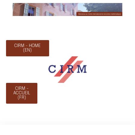
CIRM - HOME
(EN)
CIRM -
ACCUEIL
(FR)