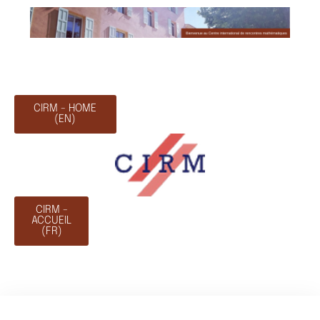
CIRM - HOME
(EN)
CIRM -
ACCUEIL
(FR)