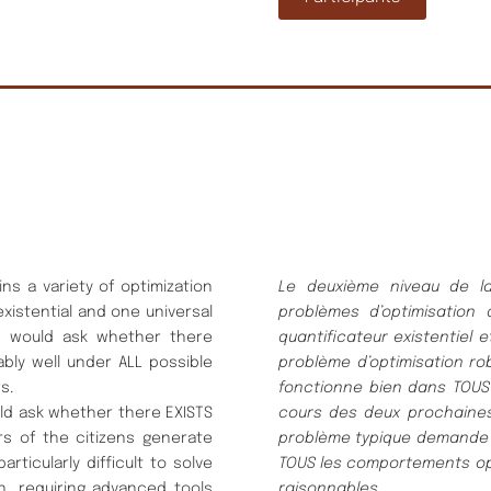
ns a variety of optimization
Le deuxième niveau de la
xistential and one universal
problèmes d’optimisation
ion would ask whether there
quantificateur existentiel 
bly well under ALL possible
problème d’optimisation ro
s.
fonctionne bien dans TOUS l
ould ask whether there EXISTS
cours
des deux prochaines
rs of the citizens generate
problème typique demand
ticularly difficult to solve
TOUS les comportements o
n, requiring advanced tools
raisonnables.