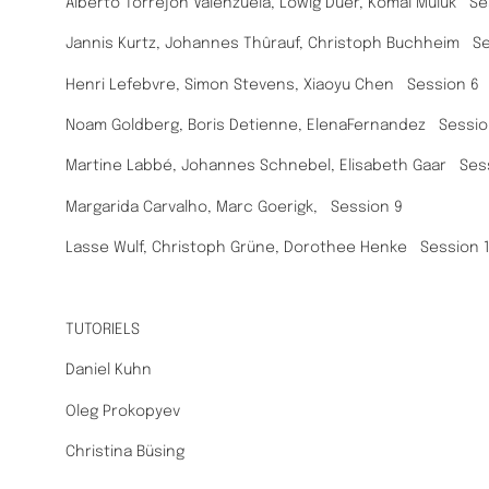
Alberto Torrejon Valenzuela, Lowig Duer, Komal Muluk Se
Jannis Kurtz, Johannes Thûrauf, Christoph Buchheim Se
Henri Lefebvre, Simon Stevens, Xiaoyu Chen Session 6
Noam Goldberg, Boris Detienne, ElenaFernandez Sessio
Martine Labbé, Johannes Schnebel, Elisabeth Gaar Ses
Margarida Carvalho, Marc Goerigk, Session 9
Lasse Wulf, Christoph Grüne, Dorothee Henke Session 
TUTORIELS
Daniel Kuhn
Oleg Prokopyev
Christina Büsing