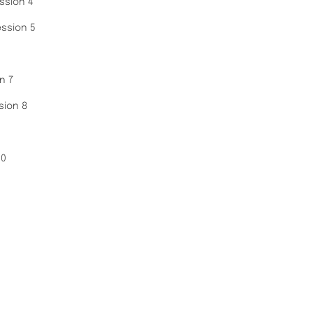
ssion 4
ssion 5
n 7
sion 8
10