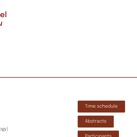
el
u
Time schedule
Abstracts
ogy)
Participants