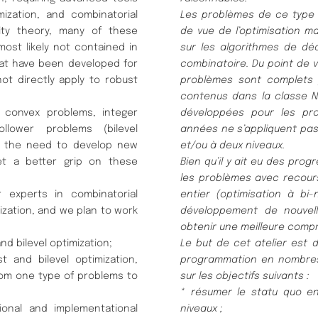
ization, and combinatorial
Les problèmes de ce type s
ity theory, many of these
de vue de
l’optimisation 
ost likely not contained in
sur les algorithmes de
déc
hat have been developed for
combinatoire. Du point de 
t directly apply to robust
problèmes sont complets
contenus dans la classe NP
 convex problems, integer
développées pour les pr
llower problems (bilevel
années ne s’appliquent pa
 to the need to develop new
et/ou à deux niveaux.
get a better grip on these
Bien qu’il y ait eu des pr
les problèmes avec
recour
 experts in combinatorial
entier (optimisation à bi
ization, and we plan to work
développement de nouvel
obtenir une meilleure comp
nd bilevel optimization;
Le but de cet atelier est 
 and bilevel optimization,
programmation en
nombres
rom one type of problems to
sur les objectifs suivants :
* résumer le statu quo en 
ional and implementational
niveaux ;