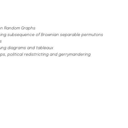
on Random Graphs
sing subsequence of Brownian separable permutons
s
ng diagrams and tableaux
aps, political redistricting and gerrymandering