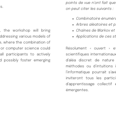
points de vue n’ont fait que
s.
on peut citer les suivants :
Combinatoire énumérat
Arbres aléatoires et 
, the workshop will bring
Chaînes de Markov et
addressing various models of
Applications de ces s
e, where the combination of
, or computer science could
Résolument « ouvert » et 
ll participants to actively
scientifiques internationa
nd possibly foster emerging
d’aléa discret de natur
méthodes ou d’intuitions
l’informatique pourrait s’
inviteront tous les part
d’apprentissage collectif
émergentes.