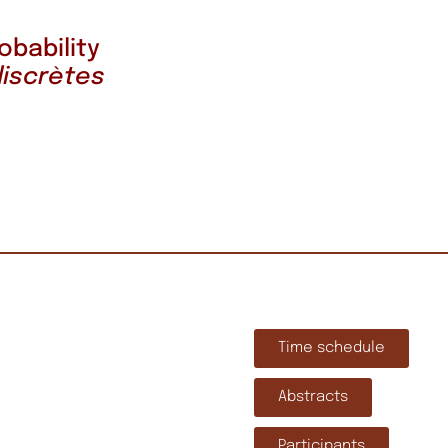
obability
discrètes
Time schedule
Abstracts
Participants