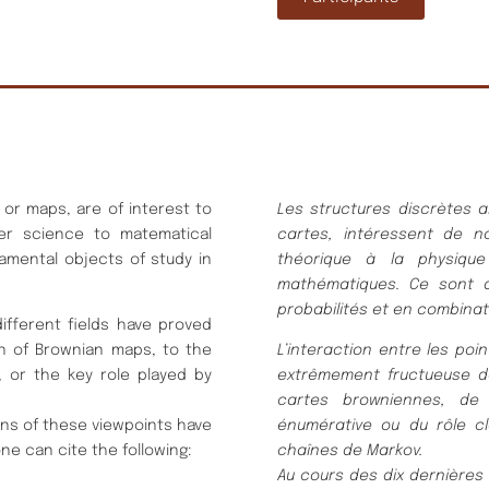
or maps, are of interest to
Les structures discrètes a
er science to matematical
cartes, intéressent de no
amental objects of study in
théorique à la physiqu
mathématiques. Ce sont 
probabilités et en combinat
ifferent fields have proved
on of Brownian maps, to the
L’interaction entre les po
, or the key role played by
extrêmement fructueuse da
cartes browniennes, de l
ions of these viewpoints have
énumérative ou du rôle c
ne can cite the following:
chaînes de Markov.
Au cours des dix dernières 