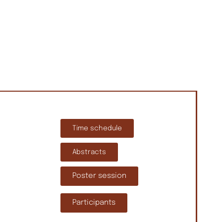
Time schedule
Abstracts
Poster session
Participants