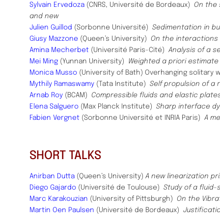
Sylvain Ervedoza
(CNRS, Université de Bordeaux)
On the 
and new
Julien Guillod
(Sorbonne Université)
Sedimentation in b
Giusy Mazzone
(Queen’s University)
On the interactions
Amina Mecherbet
(Université Paris-Cité)
Analysis of a s
Mei Ming
(Yunnan University)
Weighted a priori estimate
Monica Musso
(University of Bath) Overhanging solitary
Mythily Ramaswamy
(Tata Institute)
Self propulsion of a r
Arnab Roy
(BCAM)
Compressible fluids and elastic plate
Elena Salguero
(Max Planck Institute)
Sharp interface dy
Fabien Vergnet
(Sorbonne Université et INRIA Paris)
A me
SHORT TALKS
Anirban Dutta
(Queen’s University)
A new linearization pr
Diego Gajardo
(Université de Toulouse)
Study of a fluid
Marc Karakouzian
(University of Pittsburgh)
On the Vibra
Martin Oen Paulsen
(Université de Bordeaux)
Justificat