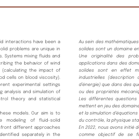
lid interactions have been a
Au sein des mathématiques d
solid problems are unique in
solides sont un domaine en
ds. Systems mixing fluids and
Une originalité des prob
cribing the behavior of wind
applications dans des doma
 (calculating the impact of
solides sont en effet m
d cells on blood viscosity).
industrielles (descriptio
rent experimental settings
d’énergie) que dans des que
g analysis and simulation of
ou des propriétés mécaniq
trol theory and statistical
Les différentes questions
mettent en jeu des domaine
these models. Our aim is to
et la simulation d’équations
 modeling of fluid-solid
du contrôle, la physique sta
onfront different approaches
En 2022, nous avons initié
dentified separately in the
comme objectif de se fa