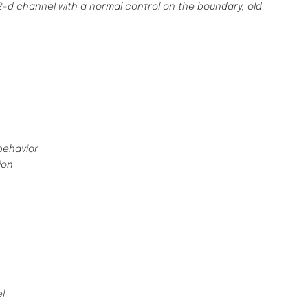
 2-d channel with a normal control on the boundary, old
 behavior
ion
l