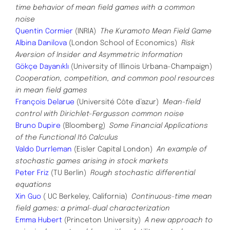
time behavior of mean field games with a common
noise
Quentin Cormier
(INRIA)
The Kuramoto Mean Field Game
Albina Danilova
(London School of Economics)
Risk
Aversion of Insider and Asymmetric Information
Gökçe Dayanıklı
(University of Illinois Urbana-Champaign)
Cooperation, competition, and common pool resources
in mean field games
François Delarue
(Université Côte d’azur)
Mean-field
control with Dirichlet-Fergusson common noise
Bruno Dupire
(Bloomberg)
Some Financial Applications
of the Functional Itô Calculus
Valdo Durrleman
(Eisler Capital London)
An example of
stochastic games arising in stock markets
Peter Friz
(TU Berlin)
Rough stochastic differential
equations
Xin Guo
( UC Berkeley, California)
Continuous-time mean
field games: a primal-dual characterization
Emma Hubert
(Princeton University)
A new approach to