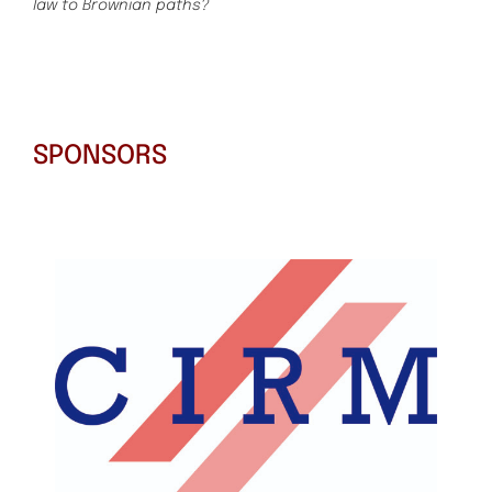
law to Brownian paths?
SPONSORS