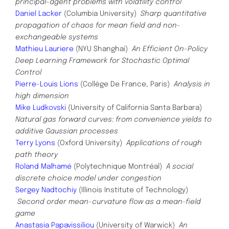
principal-agent problems with volatility control
Daniel Lacker
(Columbia University)
Sharp quantitative
propagation of chaos for mean field and non-
exchangeable
systems
Mathieu Lauriere
(NYU Shanghai)
An Efficient On-Policy
Deep Learning Framework for Stochastic Optimal
Control
Pierre-Louis Lions
(Collège De France, Paris)
Analysis in
high dimension
Mike Ludkovski
(University of California Santa Barbara)
Natural gas forward curves: from convenience yields to
additive Gaus
sian processes
Terry Lyons
(Oxford University)
Applications of rough
path theory
Roland Malhamé
(Polytechnique Montréal)
A social
discrete choice model under congestion
Sergey Nadtochiy
(Illinois Institute of Technology)
Second order mean-curvature flow as a mean-field
game
Anastasia Papavissiliou
(University of Warwick)
An