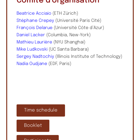
Comité d’organisation
Beatrice Acciaio
(ETH Zürich)
Stéphane Crepey
(Université Paris Cité)
François Delarue
(Université Côte d’Azur)
Daniel Lacker
(Columbia, New-York)
Mathieu Laurière
(NYU Shanghai)
Mike Ludkovski
(UC Santa Barbara)
Sergey Nadtochiy
(Illinois Institute of Technology)
Nadia Oudjane
(EDF, Paris)
Time schedule
Booklet