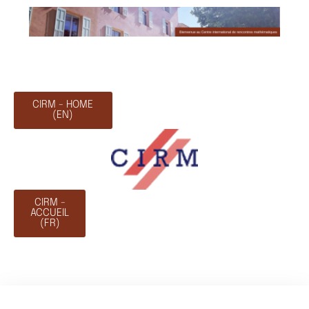
CIRM - HOME
(EN)
CIRM -
ACCUEIL
(FR)