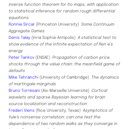
inverse function theorem for Ito maps, with application
to statistical
inference for random rough differential
equations
Ronnie Sircar
(Princeton University)
Some Continuum
Aggregate Games
Denis Talay
(Inria Sophia-Antipolis)
A statistical test to
show evidence of the infinite expectation of Ren´e’s
energy
Peter Tankov
(ENSAE)
Propagation of carbon price
shocks through the value chain: the mean
field game of
defaults
Mike Tehranchi
(University of Cambridge)
The dynamics
of martingale marginals
Bruno Torrésani
(Aix-Marseille Université)
Cortical
wavelets and sparse Bayesian learning for brain
source localiza
tion and reconstruction
Frederi Viens
(Rice University, Texas)
Asymptotics of
Yule’s nonsense correlation: can one test the
dependence
of two random walks as they converge in