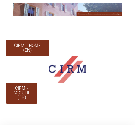
CIRM - HOME
(EN)
CIRM -
ACCUEIL
(FR)