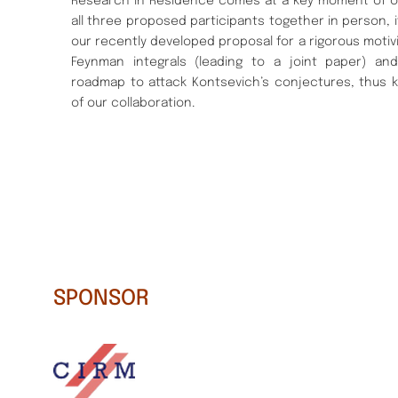
Research in Residence comes at a key moment of our
all three proposed participants together in person, i
our recently developed proposal for a rigorous motivi
Feynman integrals (leading to a joint paper) an
roadmap to attack Kontsevich’s conjectures, thus k
of our collaboration.
SPONSOR