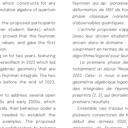
], which constructs for any
Feynman qui ap- paraisse
mutative algebra of quantum
déformation de 1997 de Kon
phase classique (varié
f the proposed participants
d’observables quantiques.
er student, Banks), which
L’activité proposée s’appu
we proved that the Feynman
(avec leur ancien étudian
 values, and gave the first
ancien dans le domaine :
ion.
s’expriment en termes de va
 on for two years, featuring
algorithme/logiciel pour leur
berwolfach in 2022 which led
La première phase de no
lgebraic geometry that are
notamment un séjour “Resea
s Feynman integrals. The two
2022. Celui- ci nous a p
ble before the end of 2023,
géométrie algébrique logari
des intégrales de Feynm
on to address several open
preprints [2, 3], qui devrai
0s and early 2000s, which
premiers résultats.
als, their behaviour under a
Ensemble, ces travaux no
s needed to establish the
plusieurs conjectures de 
y examples. The proposed
début des années 2000, 