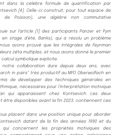
nt dans la célèbre formule de quantification par
tsevich [4]. Celle-ci construit, pour tout espace de
té de Poisson), une algèbre non commutative
ie sur l’article [1] des participants Panzer et Pym
t en stage d’été, Banks), qui a résolu un problème
 nous avons prouvé que les intégrales de Feynman
leurs zêta multiples, et nous avons donné le premier
 calcul symbolique explicite.
tre collaboration dure depuis deux ans, avec
rch in pairs” très productif au MFO Oberwolfach en
ermis de développer des techniques générales en
thmique, nécessaires pour l’interprétation motivique
an qui apparaissent chez Kontsevich. Les deux
ent être disponibles avant la fin 2023, contiennent ces
us placent dans une position unique pour aborder
Kontsevich datant de la fin des années 1990 et du
qui concernent les propriétés motiviques des