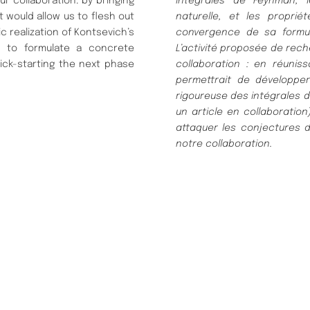
 collaboration: by bringing
intégrales de Feynman, 
t would allow us to flesh out
naturelle, et les propri
c realization of Kontsevich’s
convergence de sa formul
d to formulate a concrete
L’activité proposée de rec
ick-starting the next phase
collaboration : en réunis
permettrait de développer
rigoureuse des intégrales
un article en collaboratio
attaquer les conjectures 
notre collaboration.