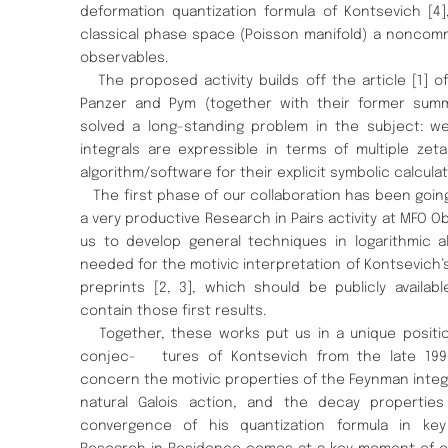
deformation quantization formula of Kontsevich [4
classical phase space (Poisson manifold) a noncom
observables.
The proposed activity builds off the article [1] o
Panzer and Pym (together with their former summ
solved a long-standing problem in the subject: 
integrals are expressible in terms of multiple zeta
algorithm/software for their explicit symbolic calculat
The first phase of our collaboration has been going
a very productive Research in Pairs activity at MFO O
us to develop general techniques in logarithmic a
needed for the motivic interpretation of Kontsevich’
preprints [2, 3], which should be publicly availa
contain those first results.
Together, these works put us in a unique positi
conjec- tures of Kontsevich from the late 199
concern the motivic properties of the Feynman integr
natural Galois action, and the decay propertie
convergence of his quantization formula in ke