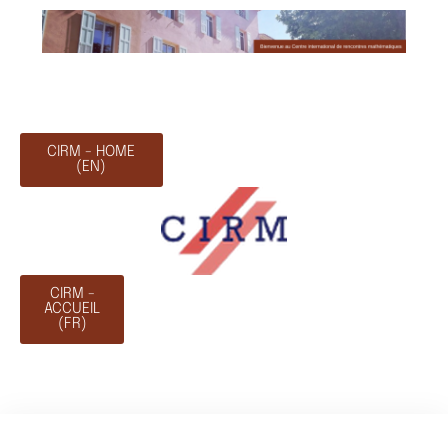
CIRM - HOME
(EN)
CIRM -
ACCUEIL
(FR)