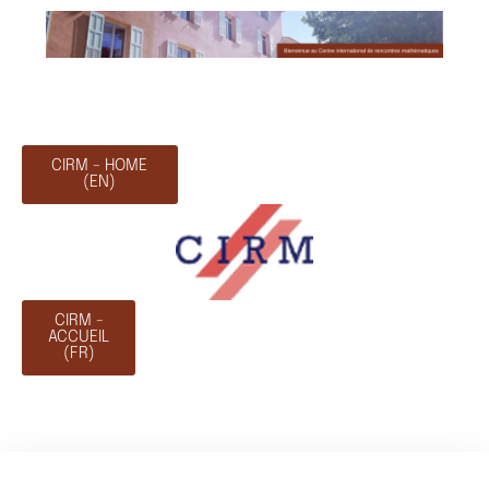
CIRM - HOME
(EN)
CIRM -
ACCUEIL
(FR)