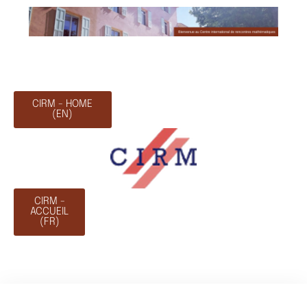
CIRM - HOME
(EN)
CIRM -
ACCUEIL
(FR)