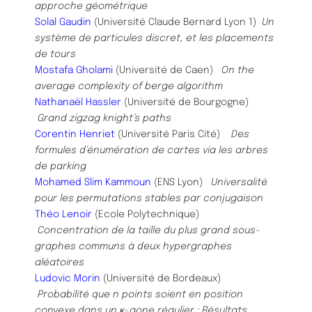
approche géométrique
Solal Gaudin
(Université Claude Bernard Lyon 1)
Un
système de particules discret, et les placements
de tours
Mostafa Gholami
(Université de Caen)
On the
average complexity of berge algorithm
Nathanaël Hassler
(Université de Bourgogne)
Grand zigzag knight’s paths
Corentin Henriet
(Université Paris Cité)
Des
formules d’énumération de cartes via les arbres
de parking
Mohamed Slim Kammoun
(ENS Lyon)
Universalité
pour les permutations stables par conjugaison
Théo Lenoir
(Ecole Polytechnique)
Concentration de la taille du plus grand sous-
graphes communs à deux hypergraphes
aléatoires
Ludovic Morin
(Université de Bordeaux)
Probabilité que n points soient en position
convexe dans un κ-gone régulier : Résultats