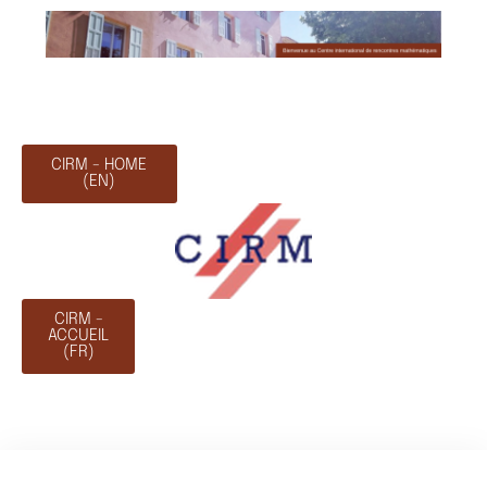
CIRM - HOME
(EN)
CIRM -
ACCUEIL
(FR)