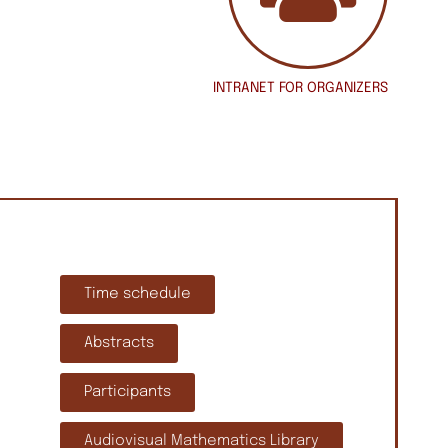
INTRANET
FOR ORGANIZERS
Time schedule
Abstracts
Participants
Audiovisual Mathematics Library