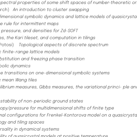
pectral properties of some shift spaces of number-theoretic or
earch)
An introduction to cluster swapping
dimensional symbolic dynamics and lattice models of quasicrysta
e rule for intermittent maps
 pressure, and densities for Zd-SOFT
es, the Kari tileset, and computation in tilings
s Potosi)
Topological aspects of discrete spectrum
 finite-range lattice models
titution and freezing phase transition
bolic dynamics
e transitions on one-dimensional symbolic systems
c mean Wang tiles
ilibrium measures, Gibbs measures, the variational princi- ple a
tability of non-periodic ground states
py/pressure for multidimensional shifts of finite type
mal configurations for Frenkel-Kontorova model on a quasicrysta
gy and tiling spaces
rsality in dynamical systems
lity of quasicrystal models at positive temperature