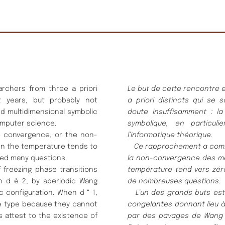
archers from three a priori
Le but de cette rencontre 
t years, but probably not
a priori distincts qui se
and multidimensional symbolic
doute insuffisamment : la
omputer science.
symbolique, en particuli
 convergence, or the non-
l’informatique théorique.
en the temperature tends to
Ce rapprochement a comme
sed many questions.
la non-convergence des me
freezing phase transitions
température tend vers zéro
en d ě 2, by aperiodic Wang
de nombreuses questions.
dic configuration. When d “ 1,
L’un des grands buts est 
ite type because they cannot
congelantes donnant lieu à
s attest to the existence of
par des
pavages de Wang a