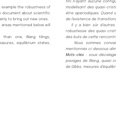
fini n’ayant aucune config
r example the robustness of
modélisant des quasi-crist
n document about scientific
être apériodiques. Quand 
ainly to bring out new ones.
de l’existence de transitio
 areas mentioned below will
Il y a bien sûr d’autres 
robustesse des quasi-crist
than one, Wang tilings,
des buts de cette rencontr
asures, equilibrium states,
Nous sommes convaincus
mentionnés ci-dessous alim
Mots-clés
: sous-décalage
pavages de Wang, quasi-cr
de Gibbs, mesures d’équilib