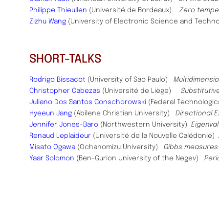
Philippe Thieullen
(Université de Bordeaux)
Zero temper
Zizhu Wang
(University of Electronic Science and Techn
SHORT-TALKS
Rodrigo Bissacot
(University of São Paulo)
Multidimensi
Christopher Cabezas
(Université de Liège)
Substitutiv
Juliano Dos Santos Gonschorowski
(Federal Technologic
Hyeeun Jang
(Abilene Christian University)
Directional 
Jennifer Jones-Baro
(Northwestern University)
Eigenva
Renaud Leplaideur
(Université de la Nouvelle Calédonie)
Misato Ogawa
(Ochanomizu University)
Gibbs measures a
Yaar Solomon
(Ben-Gurion University of the Negev)
Peri