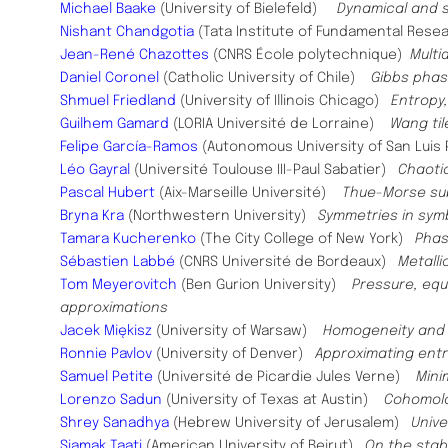
Michael Baake
(University of Bielefeld)
Dynamical and s
Nishant Chandgotia
(Tata Institute of Fundamental Res
Jean-René Chazottes
(CNRS École polytechnique)
Multi
Daniel Coronel
(Catholic University of Chile)
Gibbs phas
Shmuel Friedland
(University of Illinois Chicago)
Entropy,
Guilhem Gamard
(LORIA Université de Lorraine)
Wang til
Felipe García-Ramos
(Autonomous University of San Lui
Léo Gayral
(Université Toulouse III-Paul Sabatier)
Chaotic
Pascal Hubert
(Aix-Marseille Université)
Thue-Morse subs
Bryna Kra
(Northwestern University)
Symmetries in sym
Tamara Kucherenko
(The City College of New York)
Phas
Sébastien Labbé
(CNRS Université de Bordeaux)
Metalli
Tom Meyerovitch
(Ben Gurion University)
Pressure, equ
approximations
Jacek Miękisz
(University of Warsaw)
Homogeneity and s
Ronnie Pavlov
(University of Denver)
Approximating entro
Samuel Petite
(Université de Picardie Jules Verne)
Mini
Lorenzo Sadun
(University of Texas at Austin)
Cohomolo
Shrey Sanadhya
(Hebrew University of Jerusalem)
Unive
Siamak Taati
(American University of Beirut)
On the stabi