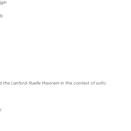
igin
ls
nd the Lanford-Ruelle theorem in the context of sofic
l