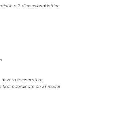
ial in a 2-dimensional lattice
es
ss at zero temperature
e first coordinate on XY model