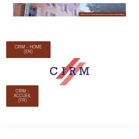
CIRM - HOME
(EN)
CIRM -
ACCUEIL
(FR)