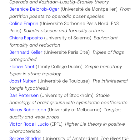
Operads and Kazhdan–Lusztig–Stanley theory
Berenice Delcroix-Oger
(Université de Montpellier)
From
partition posets to operadic poset species
Coline Emprin
(Université Sorbonne Paris Nord, ENS
Paris)
Kaledin classes and formality criteria
Chiara Esposito
(University of Salerno)
Equivariant
formality and reduction
Bernhard Keller
(Université Paris Cité)
Triples of flags
categorified
Florian Naef
(Trinity College Dublin)
Simple homotopy
types in string topology
Joost Nuiten
(Université de Toulouse)
The infinitesimal
tangle hypothesis
Dan Petersen
(University of Stockholm)
Stable
homology of braid groups with symplectic coefficients
Marcy Robertson
(University of Melbourne)
Tangles,
duality and weak props
Victor Roca i Lucio
(EPFL)
Higher Lie theory in positive
characteristic
Sergey Shadrin
(University of Amsterdam)
The Givental–