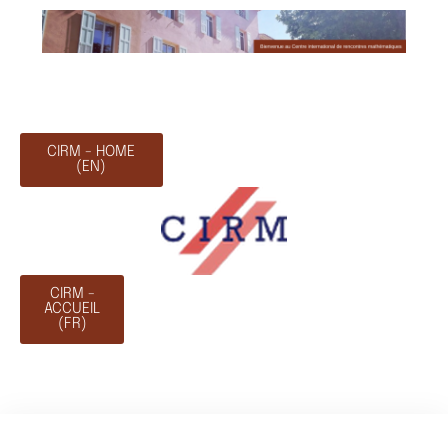
CIRM - HOME
(EN)
CIRM -
ACCUEIL
(FR)