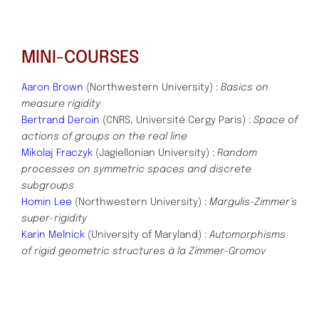
MINI-COURSES
Aaron Brown
(Northwestern University) :
Basics on
measure rigidity
Bertrand Deroin
(CNRS, Université Cergy Paris) :
Space of
actions of groups on the real line
Mikolaj Fraczyk
(Jagiellonian University) :
Random
processes on symmetric spaces and discrete
subgroups
Homin Lee
(Northwestern University) :
Margulis-Zimmer’s
super-rigidity
Karin Melnick
(University of Maryland) :
Automorphisms
of rigid geometric structures à la Zimmer–Gromov