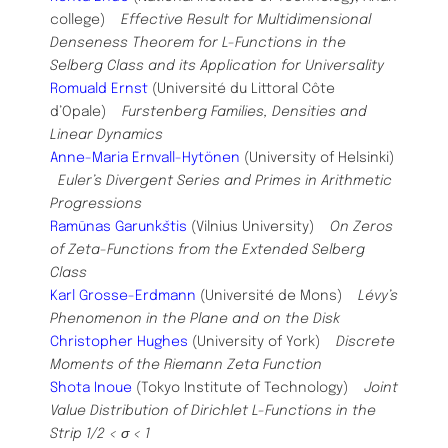
college)
Effective Result for Multidimensional
Denseness Theorem for L-Functions in the
Selberg Class and its Application for Universality
Romuald Ernst
(Université du Littoral Côte
d’Opale)
Furstenberg Families, Densities and
Linear Dynamics
Anne-Maria Ernvall-Hytönen
(University of Helsinki)
Euler’s Divergent Series and Primes in Arithmetic
Progressions
Ramūnas Garunk
š
tis
(Vilnius University)
On Zeros
of Zeta-Functions from the Extended Selberg
Class
Karl Grosse-Erdmann
(Université de Mons)
Lévy’s
Phenomenon in the Plane and on the Disk
Christopher Hughes
(University of York)
Discrete
Moments of the Riemann Zeta Function
Shota Inoue
(Tokyo Institute of Technology)
Joint
Value Distribution of Dirichlet L-Functions in the
Strip 1/2 < σ < 1