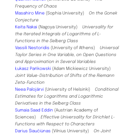
Frequency of Chaos
Masahiro Mine
(Sophia University)
On the Gonek
Conjecture
Keita Nakai
(Nagoya University)
Universality for
the Iterated Integrals of Logarithms of L-
Functions in the Selberg Class
Vassili Nestoridis
(University of Athens)
Universal
Taylor Series in One Variable, on Open Questions
and Approximation in Several Variables
Łukasz Pańkowski
(Adam Mickiewicz University)
Joint Value-Distribution of Shifts of the Riemann
Zeta-Function
Neea Palojärvi
(University of Helsinki)
Conditional
Estimates for Logarithms and Logarithmic
Derivatives in the Selberg Class
Sumaia Saad Eddin
(Austrian Academy of
Sciences)
Effective Universality for Dirichlet L-
Functions with Respect to Characters
Darius Šiaučiūnas
(Vilnius University)
On Joint