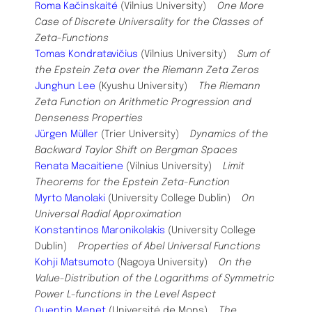
Roma Kačinskaité
(Vilnius University)
One More
Case of Discrete Universality for the Classes of
Zeta-Functions
Tomas Kondratavičius
(Vilnius University)
Sum of
the Epstein Zeta over the Riemann Zeta Zeros
Junghun Lee
(Kyushu University)
The Riemann
Zeta Function on Arithmetic Progression and
Denseness Properties
Jürgen Müller
(Trier University)
Dynamics of the
Backward Taylor Shift on Bergman Spaces
Renata Macaitiene
(Vilnius University)
Limit
Theorems for the Epstein Zeta-Function
Myrto Manolaki
(University College Dublin)
On
Universal Radial Approximation
Konstantinos Maronikolakis
(University College
Dublin)
Properties of Abel Universal Functions
Kohji Matsumoto
(Nagoya University)
On the
Value-Distribution of the Logarithms of Symmetric
Power L-functions in the Level Aspect
Quentin Menet
(Université de Mons)
The