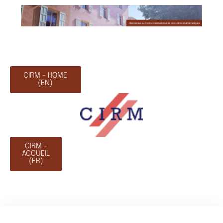
CIRM - HOME
(EN)
CIRM -
ACCUEIL
(FR)