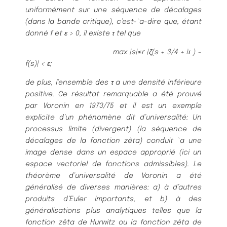
uniformément sur une séquence de décalages
(dans la bande critique), c’est-`a-dire que, étant
donné f et ε > 0, il existe τ tel que
max |s|≤r |ζ(s + 3/4 + iτ ) −
f(s)| < ε;
de plus, l’ensemble des τ a une densité inférieure
positive. Ce résultat remarquable a été prouvé
par Voronin en 1973/75 et il est un exemple
explicite d’un phénomène dit d’universalité: Un
processus limite (divergent) (la séquence de
décalages de la fonction zêta) conduit `a une
image dense dans un espace approprié (ici un
espace vectoriel de fonctions admissibles). Le
théorème d’universalité de Voronin a été
généralisé de diverses manières: a) à d’autres
produits d’Euler importants, et b) à des
généralisations plus analytiques telles que la
fonction zêta de Hurwitz ou la fonction zêta de