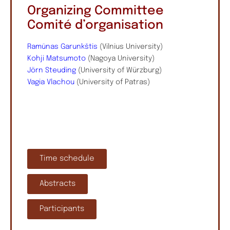
Organizing Committee
Comité d’organisation
Ramūnas Garunkštis
(Vilnius University)
Kohji Matsumoto
(Nagoya University)
Jörn Steuding
(University of Würzburg)
Vagia Vlachou
(University of Patras)
Time schedule
Abstracts
Participants