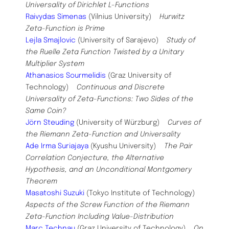
Universality of Dirichlet L-Functions
Raivydas Simenas
(Vilnius University)
Hurwitz
Zeta-Function is Prime
Lejla Smajlovic
(University of Sarajevo)
Study of
the Ruelle Zeta Function Twisted by a Unitary
Multiplier System
Athanasios Sourmelidis
(Graz University of
Technology)
Continuous and Discrete
Universality of Zeta-Functions: Two Sides of the
Same Coin?
Jörn Steuding
(University of Würzburg)
Curves of
the Riemann Zeta-Function and Universality
Ade Irma Suriajaya
(Kyushu University)
The Pair
Correlation Conjecture, the Alternative
Hypothesis, and an Unconditional Montgomery
Theorem
Masatoshi Suzuki
(Tokyo Institute of Technology)
Aspects of the Screw Function of the Riemann
Zeta-Function Including Value-Distribution
Marc Technau
(Graz University of Technology)
On