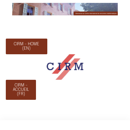
CIRM - HOME
(EN)
CIRM -
ACCUEIL
(FR)