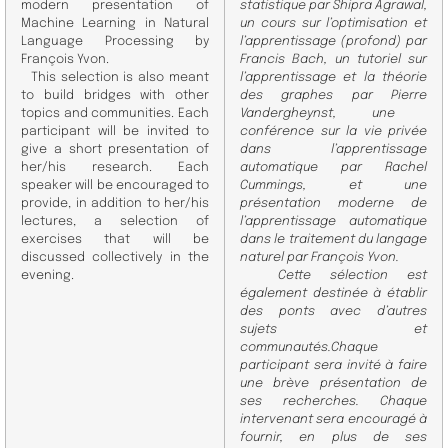
modern presentation of
statistique par Shipra Agrawal,
Machine Learning in Natural
un cours sur l’optimisation et
Language Processing by
l’apprentissage
(profond) par
François Yvon.
Francis Bach, un tutoriel sur
This selection is also meant
l’apprentissage et la théorie
to build bridges with other
des graphes par Pierre
topics and communities. Each
Vandergheynst, une
partici
pant will be invited to
conférence sur la vie privée
give a short presentation of
dans l’apprentissage
her/his research. Each
automatique par Rachel
speaker will be encouraged
to
Cum
mings, et une
provide, in addition to her/his
présentation moderne de
lectures, a selection of
l’apprentissage automatique
exercises that will be
dans le traitement du langage
discussed collectively
in the
naturel par François Yvon.
evening.
Cette sélection est
également destinée à établir
des ponts avec d’autres
sujets et
communautés.
Chaque
participant sera invité à faire
une brève présentation de
ses recherches. Chaque
intervenant
sera encouragé à
fournir, en plus de ses