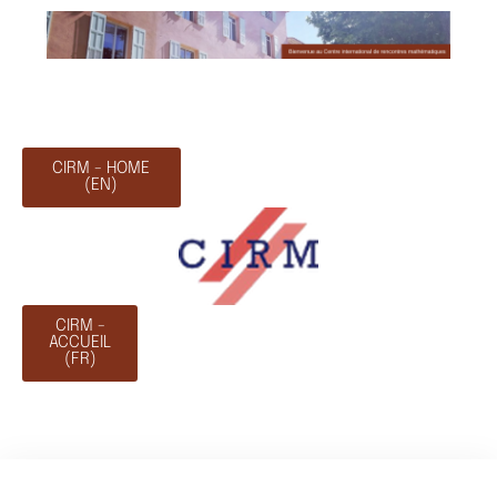
CIRM - HOME
(EN)
CIRM -
ACCUEIL
(FR)