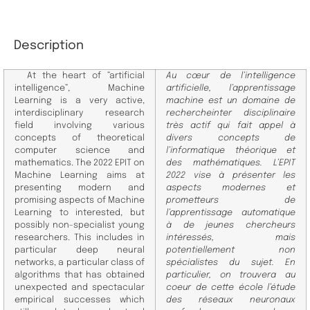
Description
At the heart of ”artificial
Au cœur de l’intelligence
intelligence”, Machine
artificielle, l’apprentissage
Learning is a very active,
machine est un domaine de
interdisciplinary
research
recherche
inter disciplinaire
field involving various
très actif qui fait appel à
concepts of theoretical
divers concepts de
computer science and
l’informatique théorique et
mathematics. The
2022 EPIT on
des
mathématiques. L’EPIT
Machine Learning aims at
2022 vise à présenter les
presenting modern and
aspects modernes et
promising aspects of Machine
prometteurs de
Learning to interested, but
l’apprentissage
automatique
possibly non-specialist young
à de jeunes chercheurs
researchers. This includes in
intéressés, mais
particular
deep neural
potentiellement non
networks, a particular class of
spécialistes du sujet.
En
algorithms that has obtained
particulier, on trouvera au
unexpected and spectacular
coeur de cette école l’étude
empirical successes which
des réseaux neuronaux