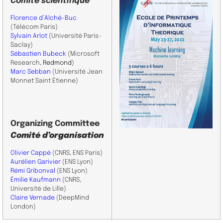
Comité scientifique
Florence d’Alché-Buc
(Télécom Paris
)
Sylvain Arlot
(Université Paris-
Saclay)
Sébastien Bubeck
(Microsoft
Research,
Redmond
)
Marc Sebban
(Université Jean
Monnet Saint Étienne)
Organizing Committee
Comité d’organisation
Olivier Cappé
(CNRS, ENS Paris)
Aurélien Garivier
(ENS Lyon)
Rémi Gribonval
(ENS Lyon)
Émilie Kaufmann
(CNRS,
Université de Lille)
Claire Vernade
(DeepMind
London)