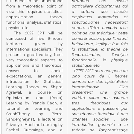
still need to be understood
profonds, une
classe
from a theoretical point of
particulière d’algorithmes qui
view; this requires
statistics,
a obtenu des succès
approximation theory,
empiriques inattendus et
functional analysis, statistical
spectaculaires
nécessitant
physics, etc.
encore d’être compris d’un
The 2022 EPIT will be
point de vue théorique ; cette
composed of five 6-hours
compréhension, pour l’instant
lectures given by
balbutiante, implique à la fois
international specialists.
They
la statistique, la théorie de
present a great variety, from
l’approximation, l’analyse
very theoretical aspects to
fonctionnelle,
la physique
applications and theoretical
statistique, etc.
answer
to social
L’EPIT 2022 sera composé de
expectations: an general
cinq cours de 6 heures
introduction to Statistical
donnés par des spécialistes
Learning Theory by Shipra
internationaux.
Elles
Agrawal,
a course on
présentent une grande
Optimization and (Deep)
variété, allant des aspects
Learning by Francis Bach, a
très théoriques aux
tutorial on Learning and
applications e pas
sant par
Graph
Theory by Pierre
une réponse théorique à des
Vandergheynst, a lecture on
attentes sociales : une
Privacy in Machine Learning by
introduction générale à la
Rachel Cummings,
and a
théorie
de l’apprentissage