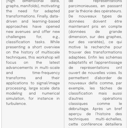
(high dimensional data,
de représentations
graphs, manifolds), motivating
parcimonieuses, en passant
the need for adapted
par la théorie des opérateurs.
transformations. Finally, data-
De nouveaux types de
driven and learning-based
données doivent être
approaches have opened
maintenant pris en compte
new avenues and offer new
(données de grande
challenges for, e.g.,
dimension, sur des graphes,
classification tasks. While
sur des variétés), ce qui
presenting a short overview
motive la recherche pour
on the history of multiscale
trouver des transformations
techniques, this workshop will
adaptées. Enfin les schémas
focus on the latest
adaptatifs et l’apprentissage
advancements in multi-scale
de représentations ont
and time-frequency
ouvert de nouvelles voies. Ils
transforms and their
permettent d’aborder de
applications to signal/image
nouveaux défis comme, par
processing, large scale data
exemple, les tâches de
modeling and numerical
classification mais aussi
simulation, for instance in
d’autres opérations
turbulence.
classiques comme le
débruitage. Après un bref
aperçu de l’histoire des
techniques multi-échelles,
cette conférence détaillera