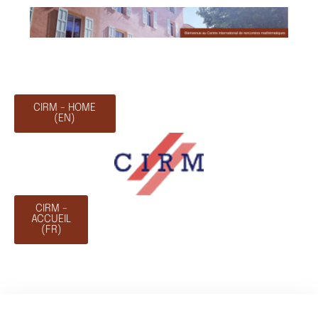
CIRM - HOME
(EN)
CIRM -
ACCUEIL
(FR)