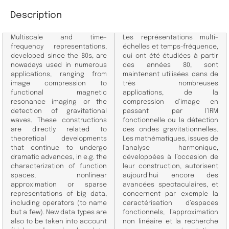
Description
Multiscale and time-
Les représentations multi-
frequency representations,
échelles et temps-fréquence,
developed since the 80s, are
qui ont été étudiées à partir
nowadays used in numerous
des années 80, sont
applications, ranging from
maintenant utilisées dans de
image compression to
très nombreuses
functional magnetic
applications, de la
resonance imaging or the
compression d’image en
detection of gravitational
passant par l’IRM
waves. These constructions
fonctionnelle ou la détection
are directly related to
des ondes gravitationnelles.
theoretical developments
Les mathématiques, issues de
that continue to undergo
l’analyse harmonique,
dramatic advances, in e.g. the
développées à l’occasion de
characterization of function
leur construction, autorisent
spaces, nonlinear
aujourd’hui encore des
approximation or sparse
avancées spectaculaires, et
representations of big data,
concernent par exemple la
including operators (to name
caractérisation d’espaces
but a few). New data types are
fonctionnels, l’approximation
also to be taken into account
non linéaire et la recherche