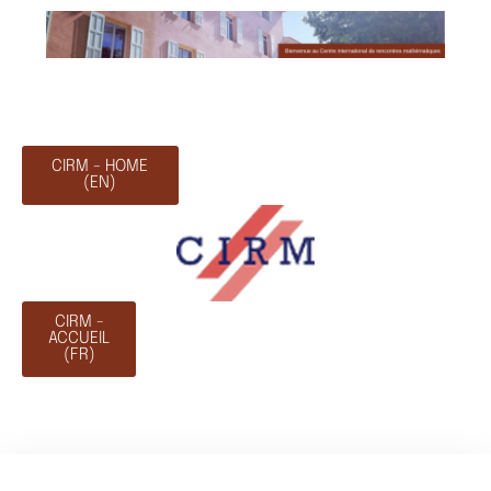
CIRM - HOME
(EN)
CIRM -
ACCUEIL
(FR)