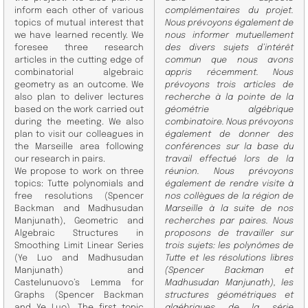
inform each other of various
complémentaires du projet.
topics of mutual interest that
Nous prévoyons également de
we have learned recently. We
nous informer mutuellement
foresee three research
des divers sujets d’intérêt
articles in the cutting edge of
commun que nous avons
combinatorial algebraic
appris récemment. Nous
geometry as an outcome. We
prévoyons trois articles de
also plan to deliver lectures
recherche à la pointe de la
based on the work carried out
géométrie algébrique
during the meeting. We also
combinatoire. Nous prévoyons
plan to visit our colleagues in
également de donner des
the Marseille area following
conférences sur la base du
our research in pairs.
travail effectué lors de la
We propose to work on three
réunion. Nous prévoyons
topics: Tutte polynomials and
également de rendre visite à
free resolutions (Spencer
nos collègues de la région de
Backman and Madhusudan
Marseille à la suite de nos
Manjunath), Geometric and
recherches par paires. Nous
Algebraic Structures in
proposons de travailler sur
Smoothing Limit Linear Series
trois sujets: les polynômes de
(Ye Luo and Madhusudan
Tutte et les résolutions libres
Manjunath) and
(Spencer Backman et
Castelunuovo’s Lemma for
Madhusudan Manjunath), les
Graphs (Spencer Backman
structures géométriques et
and Ye Luo). The first topic
algébriques de la série