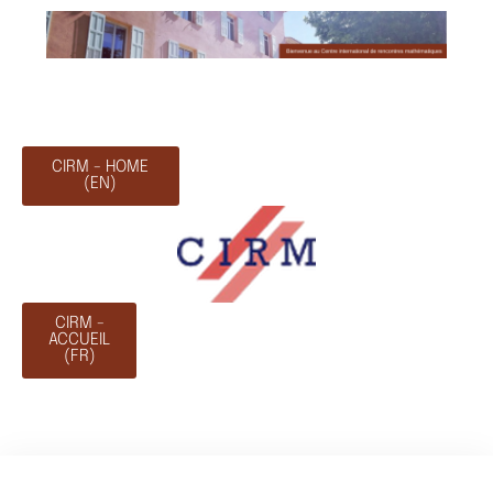
CIRM - HOME
(EN)
CIRM -
ACCUEIL
(FR)