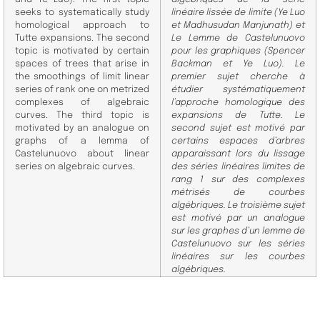
seeks to systematically study
linéaire lissée de limite (Ye Luo
homological approach to
et Madhusudan Manjunath) et
Tutte expansions. The second
Le Lemme de Castelunuovo
topic is motivated by certain
pour les graphiques (Spencer
spaces of trees that arise in
Backman et Ye Luo). Le
the smoothings of limit linear
premier sujet cherche à
series of rank one on metrized
étudier systématiquement
complexes of algebraic
l’approche homologique des
curves. The third topic is
expansions de Tutte. Le
motivated by an analogue on
second sujet est motivé par
graphs of a lemma of
certains espaces d’arbres
Castelunuovo about linear
apparaissant lors du lissage
series on algebraic curves.
des séries linéaires limites de
rang 1 sur des complexes
métrisés de courbes
algébriques. Le troisième sujet
est motivé par un analogue
sur les graphes d’un lemme de
Castelunuovo sur les séries
linéaires sur les courbes
algébriques.