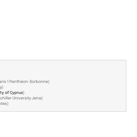
Paris 1 Panthéon-Sorbonne)
y)
ity of Cyprus
)
chiller University Jena)
ntes)