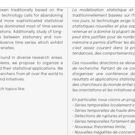
been traditionally based on the
La modélisation statistique e
s technology calls for abandoning
traditionnellement basées sur l’
more sophisticated statistical
nos jours, la technologie exige
has dominated most of time series
statistiques nouvelles et plus so
tions. Additionally, study of long-
retenue et a dominé la plupart de 
s between stationary and non-
peut être justifiée pour de nombr
observe time series which exhibit
mémoire a permis d’affiner les di
variates.
c’est assez courant dans la pr
tendances, des comportements pér
found in diverse research areas.
blems, we propose to organize a
Ces nouvelles directions se dév
their statistical applications. We
de recherche. Partant de ce con
archers from all over the world to
d’organiser une conférence do
d initiatives.
résultats et applications statis
des chercheurs du monde entier p
h topics like:
les orientations et les initiatives
En particulier, nous visons un p
• Séries temporelles localement s
• Séries temporelles de haute dim
• Détections de ruptures et pro
• Séries temporelles fortement d
• Nouveaux théorèmes limite;
• Nouvelles inégalités de concent