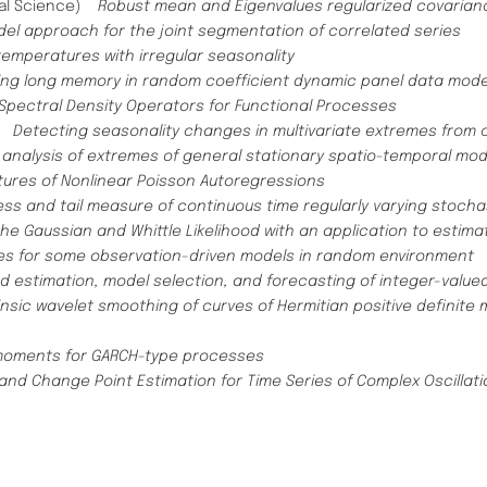
ical Science)
Robust mean and Eigenvalues regularized covarian
el approach for the joint segmentation of correlated series
temperatures with irregular seasonality
ing long memory in random coefficient dynamic panel data mode
 Spectral Density Operators for Functional Processes
n)
Detecting seasonality changes in multivariate extremes from c
 analysis of extremes of general stationary spatio-temporal mod
tures of Nonlinear Poisson Autoregressions
ess and tail measure of continuous time regularly varying stoch
the Gaussian and Whittle Likelihood with an application to estim
ies for some observation-driven models in random environment
d estimation, model selection, and forecasting of integer-value
nsic wavelet smoothing of curves of Hermitian positive definite 
 moments for GARCH-type processes
nd Change Point Estimation for Time Series of Complex Oscillati