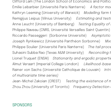
Clifford Lam (The London School of Economics and Polit
Émilie Lebarbier (Université Paris Nanterre)
A factor mod
Kathryn Leeming (University of Warwick)
Modelling farm 
Remigijus Leipus (Vilnius University)
Estimating and test
Anne Leucht (University of Bamberg)
Testing Equality of
Philippe Naveau (CNRS, Université Versailles Saint Quenti
Riccardo Passeggeri (Sorbonne Université)
Asymptotic
Joseph Rynkiewicz (Université Panthéon Sorbonne)
Mix
Philippe Soulier (Université Paris Nanterre)
The tail proc
Suhasini Subba Rao (Texas A&M University)
Reconciling 
Lionel Truquet (ENSAI)
Stationarity and ergodic propert
Almut Veraart (Imperial College London)
Likelihood-base
Rainer von Sachs (Université Catholique de Louvain)
Intri
of multivariate time series)
Jean-Michel Zakoian (CREST)
Testing the existence of
Zhou Zhou (University of Toronto)
Frequency Detection a
SPONSORS