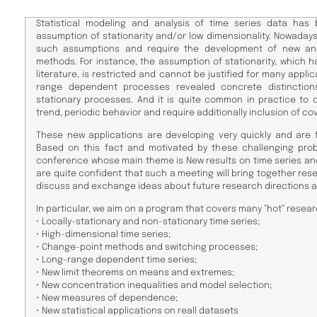
Statistical modeling and analysis of time series data has 
assumption of stationarity and/or low dimensionality. Nowaday
such assumptions and require the development of new and 
methods. For instance, the assumption of stationarity, which 
literature, is restricted and cannot be justified for many applica
range dependent processes revealed concrete distinction
stationary processes. And it is quite common in practice to 
trend, periodic behavior and require additionally inclusion of co
These new applications are developing very quickly and are 
Based on this fact and motivated by these challenging pro
conference whose main theme is New results on time series and 
are quite confident that such a meeting will bring together rese
discuss and exchange ideas about future research directions an
In particular, we aim on a program that covers many ”hot” researc
​• Locally-stationary and non-stationary time series;
• High-dimensional time series;
• Change-point methods and switching processes;
• Long-range dependent time series;
• New limit theorems on means and extremes;
• New concentration inequalities and model selection;
• New measures of dependence;
• New statistical applications on reall datasets