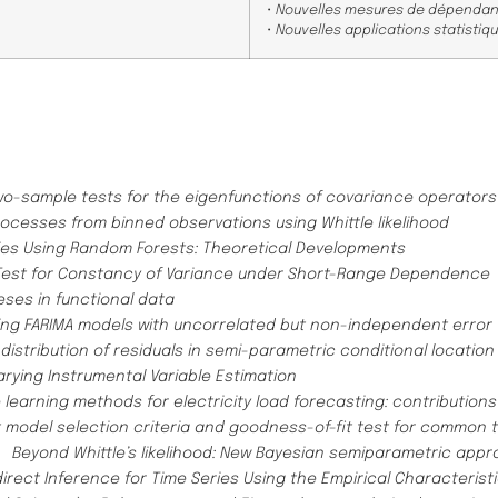
• Nouvelles mesures de dépendan
​• Nouvelles applications statisti
wo-sample tests for the eigenfunctions of covariance operators
ocesses from binned observations using Whittle likelihood
ies Using Random Forests: Theoretical Developments
Test for Constancy of Variance under Short-Range Dependence
ses in functional data
ing FARIMA models with uncorrelated but non-independent error
distribution of residuals in semi-parametric conditional locatio
arying Instrumental Variable Estimation
earning methods for electricity load forecasting: contribution
 model selection criteria and goodness-of-fit test for common 
)
Beyond Whittle’s likelihood: New Bayesian semiparametric appro
irect Inference for Time Series Using the Empirical Characterist