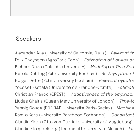
Speakers
Alexander Aue (University of California, Davis)
Relevant t
Felix Cheysson (AgroParis Tech)
Estimation of Hawkes pr
Richard Davis (Columbia University)
Modeling of Time Ser
Herold Dehling (Ruhr University Bochum)
An Asymptotic 
Holger Dette (Ruhr University Bochum)
Relevant hypothe
Youssef Esstafa (Université de Franche-Comté)
Estimat
Christian Francq (CREST)
Adaptiveness of the empirical 
Liudas Giraitis (Queen Mary University of London)
Time-V
Yannig Goude (EDF R&D, Université Paris-Saclay)
Machine l
Kamila Kare (Université Panthéon Sorbonne)
Consistent
Claudia Kirch (Otto von Guericke University of Magdeburg
Claudia Klueppelberg (Technical University of Munich)
Ind