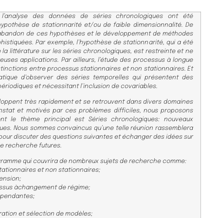
t l’analyse des données de séries chronologiques ont été
hypothèse de stationnarité et/ou de faible dimensionnalité. De
 l’abandon de ces hypothèses et le développement de méthodes
phistiquées. Par exemple, l’hypothèse de stationnarité, qui a été
la littérature sur les séries chronologiques, est restreinte et ne
euses applications. Par ailleurs, l’étude des processus à longue
stinctions entre processus stationnaires et non stationnaires. Et
atique d’observer des séries temporelles qui présentent des
iodiques et nécessitant l’inclusion de covariables.
eloppent très rapidement et se retrouvent dans divers domaines
stat et motivés par ces problèmes difficiles, nous proposons
nt le thème principal est Séries chronologiques: nouveaux
tiques. Nous sommes convaincus qu’une telle réunion rassemblera
our discuter des questions suivantes et échanger des idées sur
 de recherche futures.
rogramme qui couvrira de nombreux sujets de recherche comme:
tationnaires et non stationnaires;
ension;
cessus àchangement de régime;
épendantes;
ration et sélection de modèles;