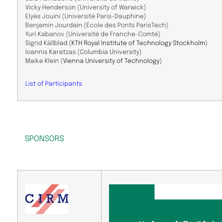
Vicky
Henderson
(University
of
Warwick
)
Elyès
Jouini
(Université
Paris-Dauphine)
Benjamin
Jourdain
(École
des
Ponts
ParisTech)
Yuri
Kabanov
(Université
de
Franche-Comté
)
Sigrid
Källblad (
KTH Royal Institute of Technology Stockholm
)
Ioannis
Karatzas
(Columbia
University
)
Maike
Klein (
Vienna University of Technology
)
List of Participants
SPONSORS