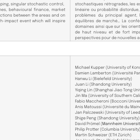
ing, singular stochastic control,
stochastiques rétrogrades, les e
mes, behavioural finance, market
linéaire ou probabilité distordue
nections between the areas and on
problèmes du principal agent,
h-impact event which will inspire
équilibres de marché… La confér
domaines ainsi que sur les orie
de haut niveau et de fort impa
perspectives pour de nouvelles a
Michael
Kupper
(University
of
Kon
Damien
Lamberton
(Université
Par
Hanwu
Li
(Bielefeld
University
)
Juan
Li
(Shandong
University
)
Yiqing
Lin
(Shanghai
Jiao
Tong
Uni
Jin
Ma
(University
of
Southern
Cal
Fabio
Maccheroni
(Bocconi
Univer
Anis
Matoussi
(Université
du
Main
Jan
Palczewski
(University
of
Leed
Shige
Peng
(Shandong
University
)
David
Prömel (
Mannheim Universit
Philip
Protter
(Columbia
University
Martin
Schweizer
(ETH
Zürich)