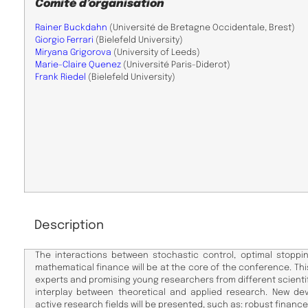
Comité d’organisation
Rainer Buckdahn
(Université de Bretagne Occidentale, Brest)
Giorgio Ferrari
(Bielefeld University)
Miryana Grigorova
(University of Leeds)
Marie-Claire Quenez
(Université Paris-Diderot)
Frank Riedel
(Bielefeld University)
Description
The interactions between stochastic control, optimal stopp
mathematical finance will be at the core of the conference. This
experts and promising young researchers from different scienti
interplay between theoretical and applied research. New d
active research fields will be presented, such as: robust financ