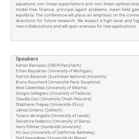
equations, non-linear expectations and non-linear optimal stopp
model-free finance, principal-agent problems, mean-field ga
equilibria. The conference will place an emphasis on the con
directions for future research. We expect a high-level and hig
new collaborations and will open avenues for new applications.
Speakers
Adrien
Barrasso
(ENSTA P
arisTech)
Erhan
Bayraktar
(University
of
Michigan
)
Patrick
Beissner
(Australian
National
University
)
Bruno
Bouchard
(Université
Paris-Dauphine)
Abel
Cadenillas
(University
of
Alberta
)
Giorgia
Callegaro
(University
of
Padova)
Claudia
Ceci
(University
Chieti-Pescara
)
Stéphane
Crépey
(Université
d’Evry)
Jaksa
Cvitanic
(Caltech
)
Tiziano
de
Angelis
(University
of
Leeds
)
Salvatore
Federico
(University
of
Siena
)
Hans
Föllmer
(Humboldt
University)
Xin
Guo
(University
of
California, Berkeley
)
Saïd
Hamadène
(Université
du
Maine
)