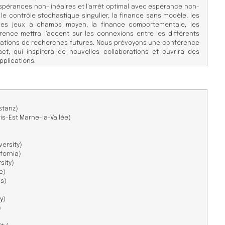
spérances non-linéaires et l’arrêt optimal avec espérance non-
, le contrôle stochastique singulier, la finance sans modèle, les
 les jeux à champs moyen, la finance comportementale, les
ence mettra l’accent sur les connexions entre les différents
ntations de recherches futures. Nous prévoyons une conférence
ct, qui inspirera de nouvelles collaborations et ouvrira des
pplications.
stanz
)
is-Est
Marne-la-Vallée)
versity
)
ifornia
)
sity
)
e
)
s
)
y
)
)