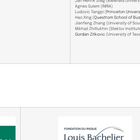
Jan Henrik
Steg
(Bielefeld
Univers
Agnès
Sulem
(INRIA
)
Ludovic
Tangpi (
Princeton Univers
Hao
Xing (
Questrom School of Bu
Jianfeng
Zhang
(University
of
Sou
Mikhail
Zhitlukhin
(Steklov
Institu
Gordan Zitkovic
(University
of
Tex