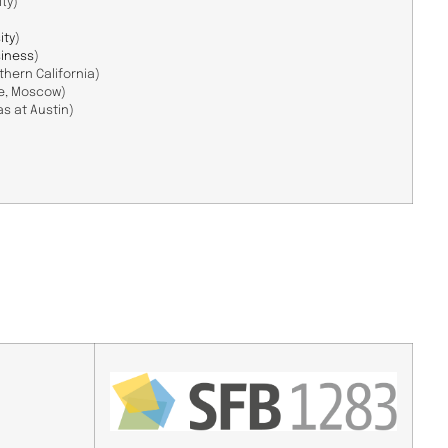
ity
)
ity
)
siness
)
thern
California
)
te, Moscow
)
as
at
Austin
)