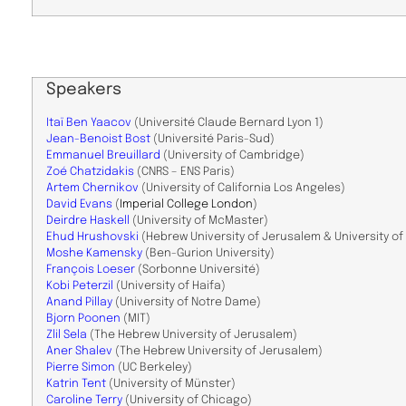
Speakers
Itaï Ben Yaacov
(Université Claude Bernard Lyon 1)
Jean-Benoist Bost
(Université Paris-Sud)
Emmanuel Breuillard
(University of Cambridge)
Zoé Chatzidakis
(CNRS – ENS Paris)
​Artem Chernikov
(University of California Los Angeles)
David Evans
(
Imperial College London
)
Deirdre Haskell
(University of McMaster)
Ehud Hrushovski
(Hebrew University of Jerusalem & University of
​Moshe Kamensky
(Ben-Gurion University)
François Loeser
(Sorbonne Université)
​Kobi Peterzil
(University of Haifa)
Anand Pillay
(University of Notre Dame)
​Bjorn Poonen
(MIT)
Zlil Sela
(The Hebrew University of Jerusalem)
​Aner Shalev
(The Hebrew University of Jerusalem)
Pierre Simon
(UC Berkeley)
​Katrin Tent
(University of Münster)
Caroline Terry
(University of Chicago)