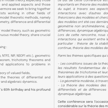
 in model theory, especially those
Le but de cette conférence est
re and applied aspects and those
importants en théorie des modèle
thermore we seek to bring together
du sujet, à travers ses aspect
sts working in other fields of
interactions avec d’autres d
 model theoretic methods, namely
théoriciens des modèles et cherc
etry, difference and differential
des modèles ont été ces dernière
géométrie non archimédienne, gé
of model theory, such as geometric
différences, dynamique algébriqu
tinuous model theory, share crucial
​Lors de cette rencontre, nous 
interactions qui existent entre
particulier : théorie de la stabi
wing :
continue, théorie des modèles de
y, NTP2, NIP, NSOP1
etc
.), geometric
Parmi les thèmes spécifiques qui 
 theorem, trichotomy theorems and
– Les conditions issues de la théori
and applications to problems in
les résultats fondamentaux de 
théorèmes de trichotomie et leurs
ry of valued fields,
leurs applications à des questio
the theories of differential and
– La géométrie modérée, à travers
y and algebraic dynamics.
– La théorie des modèles des s
i
‘s 60th birthday and his profound
différentiels et de différence
dynamique algébrique.
Cette conférence sera l’occasi
considérable sur la théorie des 