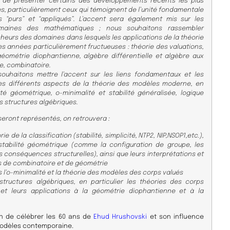
 de présenter certains des développements récents les plus
s, particulièrement ceux qui témoignent de l’unité fondamentale
s “purs” et “appliqués”. L’accent sera également mis sur les
omaines des mathématiques ; nous souhaitons rassembler
heurs des domaines dans lesquels les applications de la théorie
s années particulièrement fructueuses : théorie des valuations,
ométrie diophantienne, algèbre différentielle et algèbre aux
e, combinatoire.
souhaitons mettre l’accent sur les liens fondamentaux et les
 les différents aspects de la théorie des modèles moderne, en
lité géométrique, o-minimalité et stabilité généralisée, logique
s structures algébriques.
seront représentés, on retrouvera :
e de la classification (stabilité, simplicité, NTP2, NIP,NSOP1,etc.),
stabilité géométrique (comme la configuration de groupe, les
 conséquences structurelles), ainsi que leurs interprétations et
ns de combinatoire et de géométrie
 l’o-minimalité et la théorie des modèles des corps valués
tructures algébriques, en particulier les théories des corps
s et leurs applications à la géométrie diophantienne et à la
on de célébrer les 60 ans de
Ehud Hrushovski
et son
influence
modèles contemporaine.