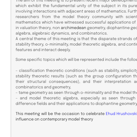
The aim of this meeting is to present recent major developments
which exhibit the fundamental unity of the subject in its pu
involving interactions with adjacent areas of mathematics. Fur
researchers from the model theory community with scienti
mathematics which have witnessed successful applications of
in valuation theory, non
archimedean
geometry, diophantine geom
algebra, algebraic dynamics, and combinatorics.
A central theme of this meeting is that the disparate strands 
stability theory, o-minimality, model theoretic algebra, and con
features and interact deeply.
Some specific topics which will be represented include the follo
– classification theoretic conditions (such as stability, simplicit
stability theoretic results (such as the group configuration
their structural consequences), and their interpretation 
combinatorics and geometry,
– tame geometry as seen through o-minimality and the model theo
– and model theoretic algebra, especially as seen through 
difference fields and their applications to diophantine geometr
This meeting will be the occasion to celebrate
Ehud Hrushovsk
influence on contemporary model theory