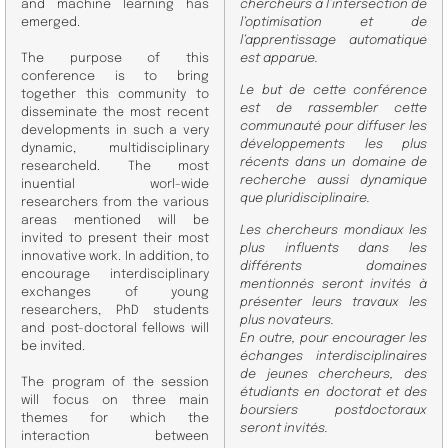
and machine learning has
chercheurs à l’intersection de
emerged.
l’optimisation et de
l’apprentissage automatique
The purpose of this
est apparue.
conference is to bring
Le but de cette conférence
together this community to
est de rassembler cette
disseminate the most recent
communauté pour diffuser les
developments in such a very
développements les plus
dynamic, multidisciplinary
récents dans un domaine de
researcheld. The most
recherche aussi dynamique
inuential worl-wide
que pluridisciplinaire.
researchers from the various
areas mentioned will be
Les chercheurs mondiaux les
invited to present their most
plus influents dans les
innovative work. In addition, to
différents domaines
encourage interdisciplinary
mentionnés seront invités à
exchanges of young
présenter leurs travaux les
researchers, PhD students
plus novateurs.
and post-doctoral fellows will
En outre, pour encourager les
be invited.
échanges interdisciplinaires
de jeunes chercheurs, des
The program of the session
étudiants en doctorat et des
will focus on three main
boursiers postdoctoraux
themes for which the
seront invités.
interaction between