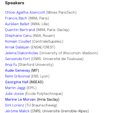
Speakers
Chloé-Agathe Azencott
(Mines ParisTech)
Francis Bach
(INRIA, Paris)
Aurélien Bellet
(INRIA, Lille)
Quentin Bertrand
(INRIA, Paris-Saclay)
Stéphane Canu
(INSA, Rouen)
Romain Couillet
(CentraleSupélec)
Arnak Dalalyan
(ENSAE/CREST)
Jelena Diakonikolas
(
University of Wisconsin-Madison)
Gersende Fort
(CNRS, Université de Toulouse)
Anqi Fu
(Stanford University)
Aude Genevay
(MIT)
Rémi Gribonval
(ENS, Lyon)
Georgina Hall
(INSEAD)
Martin Jaggi
(EPFL)
Julie Josse
(École Polytechnique)
Marine Le Morvan
(Inria Saclay)
Dirk Lorenz
(TU Braunschweig)
Jérôme Malick
(CNRS, Université Grenoble-Alpes)