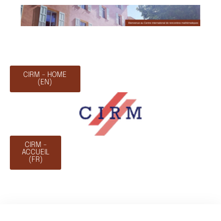
CIRM - HOME
(EN)
CIRM -
ACCUEIL
(FR)