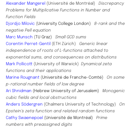
Alexander Mangerel
(Université de Montréal)
Discrepancy
Problems for Multiplicative Functions in Number and
Function Fields
Djordjo Milovic
(
University College London)
8-rank and the
negative Pell equation
Marc Munsch
(
TU Graz)
Small GCD sums
Corentin Perret-Gentil
(ETH Zürich)
Generic linear
independence of roots of L-functions attached to
exponential sums, and consequences on distributions
Mark Pollicott
(University of Warwick)
Dynamical zeta
functions and their applications
Marine Rougnant
(
Université de Franche-Comté)
On some
p-rational number fields of low degree
​Ari Shnidman
(Hebrew University of Jerusalem)
Monogenic
cubic fields and local obstructions
Anders Södergren
(Chalmers University of Technology)
On
Epstein’s zeta function and related random functions
Cathy Swaenepoel
(
Université de Montréal)
Prime
numbers with preassigned digits