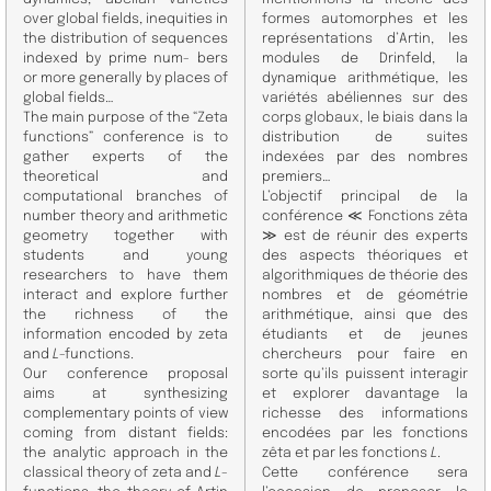
over global fields, inequities in
formes automorphes et les
the distribution of sequences
représentations d’Artin, les
indexed by prime num- bers
modules de Drinfeld, la
or more generally by places of
dynamique arithmétique, les
global fields…
variétés abéliennes sur des
The main purpose of the “Zeta
corps globaux, le biais dans la
functions” conference is to
distribution de suites
gather experts of the
indexées par des nombres
theoretical and
premiers…
computational branches of
L’objectif principal de la
number theory and arithmetic
conférence ≪ Fonctions zêta
geometry together with
≫ est de réunir des experts
students and young
des aspects théoriques et
researchers to have them
algorithmiques de théorie des
interact and explore further
nombres et de géométrie
the richness of the
arithmétique, ainsi que des
information encoded by zeta
étudiants et de jeunes
and
L
-functions.
chercheurs pour faire en
Our conference proposal
sorte qu’ils puissent interagir
aims at synthesizing
et explorer davantage la
complementary points of view
richesse des informations
coming from distant fields:
encodées par les fonctions
the analytic approach in the
zêta et par les fonctions
L
.
classical theory of zeta and
L
-
Cette conférence sera