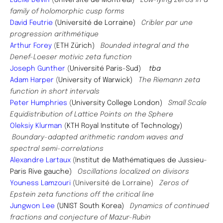
family of holomorphic cusp forms
David Feutrie
(Université de Lorraine)
Cribler par une
progression arithmétique
Arthur Forey
(
ETH Zürich)
Bounded integral and the
Denef-Loeser motivic zeta function
Joseph Gunther
(
Université Paris-Sud)
tba
Adam Harper
(
University of Warwick)
The Riemann zeta
function in short intervals
Peter Humphries
(
University College London)
Small Scale
Equidistribution of Lattice Points on the Sphere
Oleksiy Klurman
(
KTH Royal Institute of Technology)
Boundary-adapted arithmetic random waves and
spectral semi-correlations
Alexandre Lartaux
(
Institut de Mathématiques de Jussieu-
Paris Rive gauche)
Oscillations localized on divisors
​Youness Lamzouri
(Université de Lorraine)
Zeros of
Epstein zeta functions off the critical line
Jungwon Lee
(UNIST South Korea)
Dynamics of continued
fractions and conjecture of Mazur-Rubin