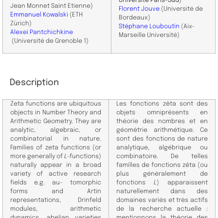
Université Paris-Sud
)
Jean Monnet Saint Etienne)
Florent Jouve
(Université de
Emmanuel Kowalski
(ETH
Bordeaux)
Zürich)
Stéphane Louboutin
(Aix-
Alexei Pantchichkine
Marseille Université)
(Université de Grenoble 1)
Description
Zeta functions are ubiquitous
Les fonctions zêta sont des
objects in Number Theory and
objets omniprésents en
Arithmetic Geometry. They are
théorie des nombres et en
analytic, algebraic, or
géométrie arithmétique. Ce
combinatorial in nature.
sont des fonctions de nature
Families of zeta functions (or
analytique, algébrique ou
more generally of
L
-functions)
combinatoire. De telles
naturally appear in a broad
familles de fonctions zêta (ou
variety of active research
plus généralement de
fields e.g. au- tomorphic
fonctions
L
) apparaissent
forms and Artin
naturellement dans des
representations, Drinfeld
domaines variés et très actifs
modules, arithmetic
de la recherche actuelle :
dynamics, abelian varieties
mentionnons la théorie des