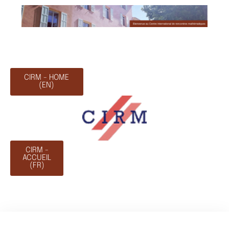
CIRM - HOME
(EN)
CIRM -
ACCUEIL
(FR)