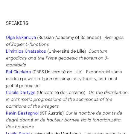
SPEAKERS
​Olga Balkanova
(
Russian Academy of Sciences)
Averages
of Zagier L-functions
Dimitrios Chatzakos
(
Université de Lille)
Quantum
ergodicity and the Prime geodesic theorem on 3-
manifolds
Raf Cluckers
(
CNRS Université de Lille)
Exponential sums
modulo powers of primes, singularity theory, and local
global principles
Cécile Dartyge
(
Université de Lorraine)
On the distribution
in arithmetic progressions of the summands of the
partitions of the integers
Kévin Destagnol
(
IST Austria)
Sur le nombre de points de
degré donné et de hauteur bornée via la fonction zêta
des hauteurs
Lucile Devin
(
Université de Montréal)
Low-lying zeros in a