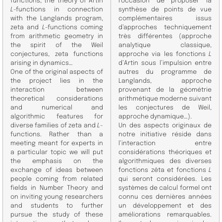
functions, the theory of Artin
l’occasion de proposer la
L
-functions in connection
synthèse de points de vue
with the Langlands program,
complémentaires issus
zeta and
L
-functions coming
d’approches techniquement
from arithmetic geometry in
très différentes (approche
the spirit of the Weil
analytique classique,
conjectures, zeta functions
approche via les fonctions
L
arising in dynamics…
d’Artin sous l’impulsion entre
One of the original aspects of
autres du programme de
the project lies in the
Langlands, approche
interaction between
provenant de la géométrie
theoretical considerations
arithmétique moderne suivant
and numerical and
les conjectures de Weil,
algorithmic features for
approche dynamique…).
diverse families of zeta and
L
-
Un des aspects originaux de
functions. Rather than a
notre initiative réside dans
meeting meant for experts in
l’interaction entre
a particular topic we will put
considérations théoriques et
the emphasis on the
algorithmiques des diverses
exchange of ideas between
fonctions zêta et fonctions
L
people coming from related
qui seront considérées. Les
fields in Number Theory and
systèmes de calcul formel ont
on inviting young researchers
connu ces dernières années
and students to further
un développement et des
pursue the study of these
améliorations remarquables.