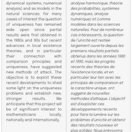
dynamical systems, numerical
analyse harmonique, théorie
analysis) and as models in the
des probabilités, systèmes
natural sciences. For many
dynamiques, analyse
cases of interest the question
numérique) et comme
of uniqueness has remained
modèles dans les sciences
wide open since partial
naturelles. Pour de nombreux
results were first obtained in
cas intéressants, la question
the 1980s and 90s but recent
de l’unicité est restée
advances in local existence
largement ouverte depuis les
theories, and in particular
premiers résultats partiels
their connection with
obtenus dans les années 1980
comparison principles and
et 1990, mais les progrès
uniqueness, have suggested
récents des théories de
new methods of attack. The
l’existence locale, et en
objective is to exploit these
particulier leur lien avec les
recent developments to shed
principes de comparaison et
some light on the uniqueness
le caractère unique, ont
problems and establish new,
suggéré de nouvelles
stronger results. We
méthodes d’attaque. L’objectif
anticipate that this project will
est d’exploiter ces
be of significant interest to
développements récents
mathematicians locally,
pour faire la lumière sur les
nationally and internationally.​
problèmes d’unicité et obtenir
des résultats nouveaux et
plus solides. Nous prévoyons