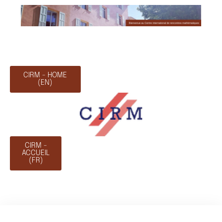
CIRM - HOME
(EN)
CIRM -
ACCUEIL
(FR)