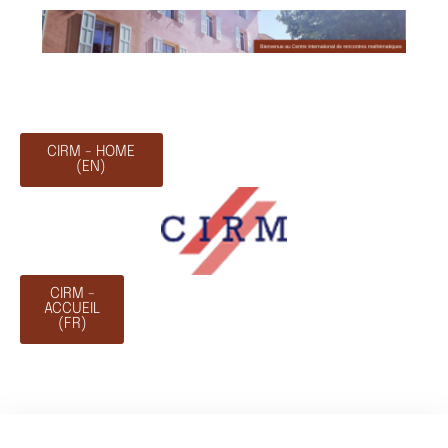
CIRM - HOME
(EN)
CIRM -
ACCUEIL
(FR)