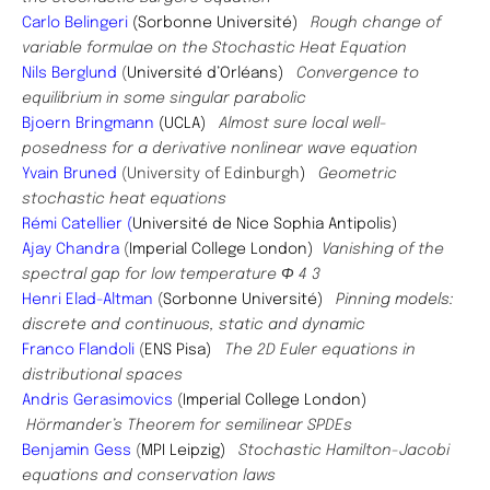
Carlo Belingeri
(Sorbonne Université)
Rough change of
variable formulae on the Stochastic Heat Equation
Nils Berglund
(
Université d’Orléans)
Convergence to
equilibrium in some singular parabolic
Bjoern
Bringmann
(UCLA)
Almost sure local well-
posedness for a derivative nonlinear wave equation
Yvain Bruned
(University of Edinburgh
)
Geometric
stochastic heat equations
Rémi Catellier (
Université de Nice Sophia Antipolis)
Ajay Chandra
(
Imperial College London)
Vanishing of the
spectral gap for low temperature Φ 4 3
Henri ​
Elad-Altman
(
Sorbonne Université)
Pinning models:
discrete and continuous, static and dynamic
Franco Flandoli
(
ENS Pisa)
The 2D Euler equations in
distributional spaces
​Andris
Gerasimovics
(
Imperial College London)
Hörmander’s Theorem for semilinear SPDEs
Benjamin Gess
(
MPI Leipzig)
Stochastic Hamilton-Jacobi
equations and conservation laws