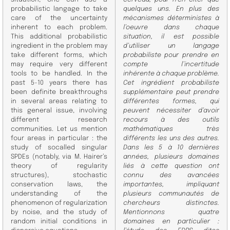
probabilistic langage to take
quelques uns. En plus des
care of the uncertainty
mécanismes déterministes à
inherent to each problem.
l’oeuvre dans chaque
This additional probabilistic
situation, il est possible
ingredient in the problem may
d’utiliser un langage
take different forms, which
probabiliste pour prendre en
may require very different
compte l’incertitude
tools to be handled. In the
inhérente à chaque problème.
past 5-10 years there has
Cet ingrédient probabiliste
been definite breakthroughs
supplémentaire peut prendre
in several areas relating to
différentes formes, qui
this general issue, involving
peuvent nécessiter d’avoir
different research
recours à des outils
communities. Let us mention
mathématiques très
four areas in particular : the
différents les uns des autres.
study of socalled singular
Dans les 5 à 10 dernières
SPDEs (notably, via M. Hairer’s
années, plusieurs domaines
theory of regularity
liés à cette question ont
structures), stochastic
connu des avancées
conservation laws, the
importantes, impliquant
understanding of the
plusieurs communautés de
phenomenon of regularization
chercheurs distinctes.
by noise, and the study of
Mentionnons quatre
random initial conditions in
domaines en particulier :