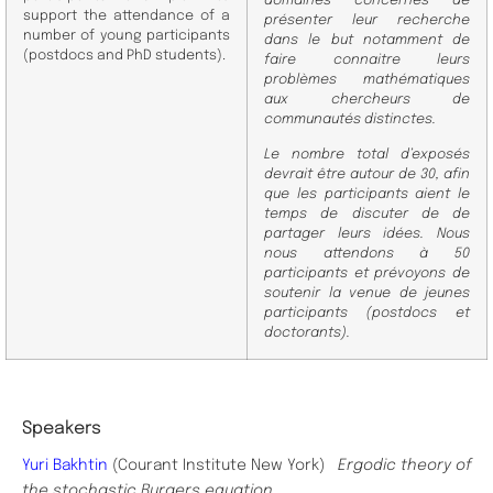
domaines concernés de
support the attendance of a
présenter leur recherche
number of young participants
dans le but notamment de
(postdocs and PhD students).
faire connaitre leurs
problèmes mathématiques
aux chercheurs de
communautés distinctes.
​Le nombre total d’exposés
devrait être autour de 30, afin
que les participants aient le
temps de discuter de de
partager leurs idées. Nous
nous attendons à 50
participants et prévoyons de
soutenir la venue de jeunes
participants (postdocs et
doctorants).
Speaker
s
Yuri Bakhtin
(Courant Institute New York)
Ergodic theory of
the stochastic Burgers equation​