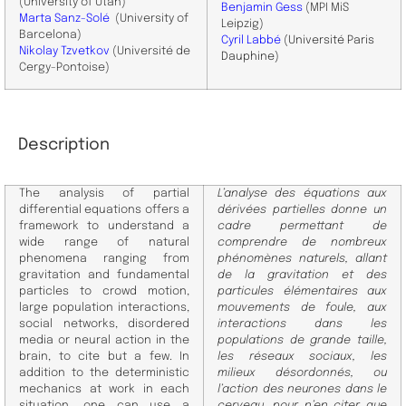
(University of Utah)
Benjamin Gess
(MPI MiS
Marta Sanz-Solé
(University of
Leipzig)
Barcelona)
Cyril Labbé
​
(Université Paris
Nikolay Tzvetkov
(Université de
Dauphine)
Cergy-Pontoise)
Description
The analysis of partial
L’analyse des équations aux
differential equations offers a
dérivées partielles donne un
framework to understand a
cadre permettant de
wide range of natural
comprendre de nombreux
phenomena ranging from
phénomènes naturels, allant
gravitation and fundamental
de la gravitation et des
particles to crowd motion,
particules élémentaires aux
large population interactions,
mouvements de foule, aux
social networks, disordered
interactions dans les
media or neural action in the
populations de grande taille,
brain, to cite but a few. In
les réseaux sociaux, les
addition to the deterministic
milieux désordonnés, ou
mechanics at work in each
l’action des neurones dans le
situation, one can use a
cerveau, pour n’en citer que