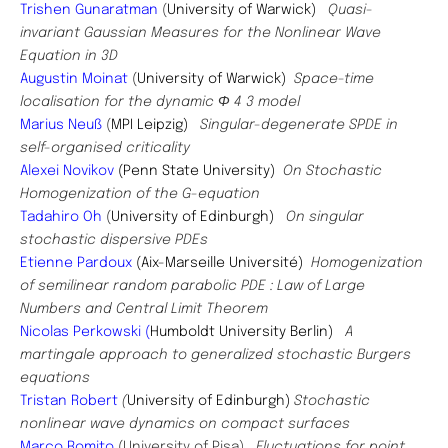
​Trishen Gunaratman
(
University of Warwick)
Quasi-
invariant Gaussian Measures for the Nonlinear Wave
Equation in 3D
​Augustin
Moinat
(
University of Warwick)
Space-time
localisation for the dynamic Φ 4 3 model
Marius Neuß
(
MPI Leipzig)
Singular-degenerate SPDE in
self-organised criticality
Alexei Novikov
(Penn State University)
On Stochastic
Homogenization of the G-equation
​Tadahiro Oh
(
University of Edinburgh)
On singular
stochastic dispersive PDEs
Etienne Pardoux
(Aix-Marseille Université)
Homogenization
of semilinear random parabolic PDE : Law of Large
Numbers and Central Limit Theorem
​Nicolas Perkowski (
Humboldt University Berlin)
A
martingale approach to generalized stochastic Burgers
equations
Tristan Robert
(
University of Edinburgh)
Stochastic
nonlinear wave dynamics on compact surfaces
Marco Romito
(
University of Pisa)
Fluctuations for point