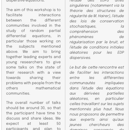
dispersive equations.
l’étude des EDPS dites
singulières (notamment via la
The aim of this workshop is to
théorie des structures de
facilitate interactions
régularité de M. Hairer), l’étude
between the different
des lois de conservation
communities involved in the
stochastiques, la
study of random partial
compréhension des
differential equations, in
phénomènes de
particular those working on
régularisation par le bruit, et
the subjects mentioned
l’étude de conditions initiales
above. We aim to bring
aléatoires pour les EDP
together leading experts and
dispersives.
young researchers to give
some talks on the state of
Le but de cette rencontre est
their research with a view
de faciliter les interactions
towards sharing their
entre les différentes
problems with people from the
communautés impliquées
others mathematical
dans l’étude des équations
communities.
aux dérivées partielles
aléatoires, en particulier
​The overall number of talks
celles travaillant sur les sujets
should be around 30, so that
mentionnés plus haut. Nous
the participant have time to
nous proposons de permettre
discuss and share ideas. We
aux experts ainsi qu’aux
expect at least 50
jeunes chercheurs des
participants and plan to