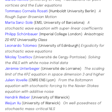
vortices and the Euler equations​
Tommaso Cornelis Rosati
(Humboldt University Berlin)
A
Rough Super-Brownian Motion
Marta Sanz-Solé
(
EMS, University of Barcelona)
A
stochastic wave equation with super-linear coefficients
Philipp ​Schönbauer (
Imperial College London)
Anisotropic
2D KPZ Universality Class
Leonardo Tolomeo
(
University of Edinburgh)
Ergodicity for
stochastic wave equations
Nikolay Tzvetkov
(Université de Cergy-Pontoise)
Solving
the 4NLS with white noise initial data
Jérémie Unterbeger
(
Université de Lorraine)
The scaling
limit of the KPZ equation in space dimension 3 and higher
Julien Vovelle
(
CNRS ENS Lyon)
From the Boltzmann
equation with stochastic forcing to the Navier-Stokes
equation with additive noise
Hendrik Weber (
University of Warwick)
Weijun Xu
(
University of Warwick)
On well-posedness of
stochastic mass-critical NLS