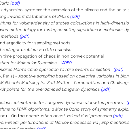
Carlo
(pdf)
ex dynamical systems: the examples of the climate and the sola
ing invariant distributions of SPDEs
(pdf)
ithms for volume/density of states calculations
in high-dimensi
based methodology for tuning sampling algorithms
in molecular d
o methods
(pdf)
nd ergodicity for sampling methods
hrödinger problem via Otto calculus
in time propagation of chaos in non convex potential
ation for Molecular Dynamics
– VIDEO –
squares Monte Carlo approach to rare events simulation
(pdf)
, Paris
) –
Adaptive sampling based on collective variables in bio
–
Multiscale Modeling for Soft Matter – Perspectives and Challen
xit points for the overdamped Langevin
dynamics
(pdf)
iclassical methods for Langevin dynamics at low temperature
(
rithms to PDMP algorithms: a Monte Carlo story of symmetry explo
use
) – On the c
onstruction of set-valued dual processes
(pdf)
non-linear perturbations of Markov
processes via jump mechan