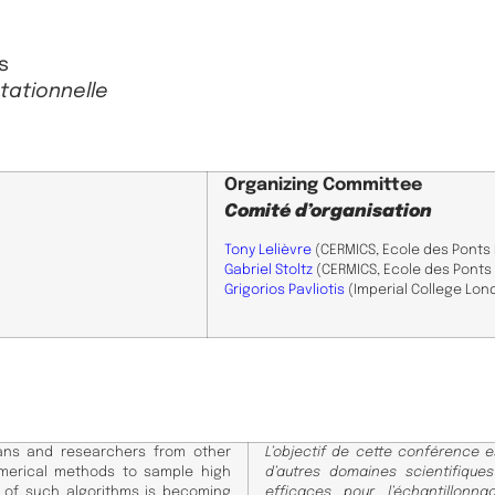
s
tationnelle
Organizing Committee
Comité d’organisation
Tony Lelièvre
(CERMICS, Ecole des Ponts
Gabriel Stoltz
(CERMICS, Ecole des Ponts
Grigorios Pavliotis
(Imperial College Lon
ians and researchers from other
L’objectif de cette conférence 
numerical methods to sample high
d’autres domaines scientifiqu
n of such algorithms is becoming
efficaces pour l’échantillon