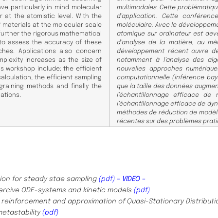
ve particularly in mind molecular
multimodales. Cette problématiq
 at the atomistic level. With the
d’application. Cette conférenc
f materials at the molecular scale
moléculaire. Avec le développemen
 further the rigorous mathematical
atomique sur ordinateur est dev
r to assess the accuracy of these
d’analyse de la matière, au mê
hes. Applications also concern
développement récent ouvre de
mplexity increases as the size of
notamment à l’analyse des algor
is workshop include: the efficient
nouvelles approches numériques
alculation, the efficient sampling
computationnelle (inférence ba
graining methods and finally the
que la taille des données augment
ations.
l’échantillonnage efficace de 
l’échantillonnage efficace de dy
méthodes de réduction de modèles
récentes sur des problèmes prati
ation for steady stae sampling
(pdf)
– VIDEO –
oercive ODE-systems and kinetic
models
(pdf)
 reinforcement and approximation of Quasi-
Stationary Distribut
etastability
(pdf)