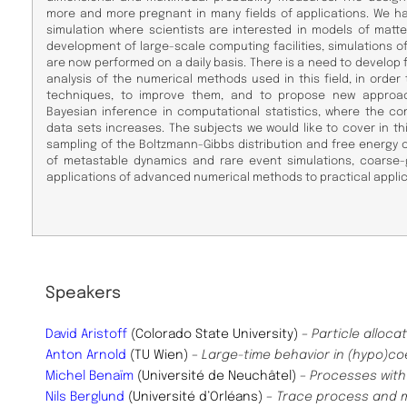
more and more pregnant in many fields of applications. We ha
simulation where scientists are interested in models of matter
development of large-scale computing facilities, simulations o
are now performed on a daily basis. There is a need to develop
analysis of the numerical methods used in this field, in orde
techniques, to improve them, and to propose new approac
Bayesian inference in computational statistics, where the co
data sets increases. The subjects we would like to cover in th
sampling of the Boltzmann-Gibbs distribution and free energy c
of metastable dynamics and rare event simulations, coarse-
applications of advanced numerical methods to practical applic
Speakers
David Aristoff
(Colorado State University)
–
Particle alloc
Anton Arnold
(TU Wien) –
Large-time behavior in (hypo)c
Michel Benaïm
(Université de Neuchâtel)
–
Processes with
Nils Berglund
(Université d’Orléans)
–
Trace process and m