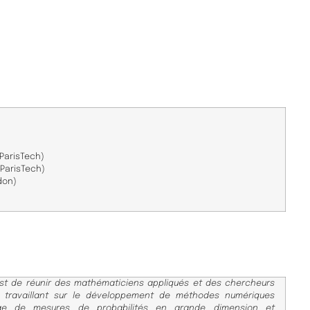
 ParisTech)
 ParisTech)
don)
est de réunir des mathématiciens appliqués et des chercheurs
es travaillant sur le développement de méthodes numériques
nage de mesures de probabilités en grande dimension et