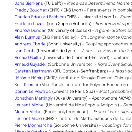
Joris Bierkens
(TU Delft)
–
Piecewise Deterministic Monte 
Freddy Bouchet
(CNRS / ENS Lyon)
–
Rare events in compl
Charles Edouard Bréhier
(CNRS / Université Lyon 1)
–
Sampl
Frédéric Cazals
(Inria Sophia Antipolis)
–
Randomized algor
Andrew Duncan
(University of Sussex) –
A general Stein 
Alain Durmus
(ENS Paris Saclay)
–
On Langevin Monte Carl
Andreas Eberle
(Bonn University) –
Coupling approaches a
Ivan Gentil
(Université de Lyon)
–
A short review on the Sc
Arnaud Guillin
(Université de Clermont-Ferrand) – U
niform 
Arnaud Guyader
(
Sorbonne Université
)
–
Rare Event Simul
Carsten Hartmann
(BTU Cottbus-Senftenberg) –
A least-
Jérôme Hénin
(
CNRS/ Institut de Biologie Physico-Chimique
Kurt Kremer
(
Max Planck Institute for Polymer Research
)
Dorian Le Peutrec
(Université Paris Sud)
–
Most probable e
Jonathan Mattingly
(Duke University)
– Approximate MCMC
Laurent Michel
(
Université de Nice Sophia-Antipolis
)
–
Sem
Manon Michel
(
École polytechnique)
– From cluster algo
Laurent Miclo
(CNRS /
Institut de Mathématiques de Toulo
Pierre Monmarché
(Sorbonne Université)
–
Couplings for 