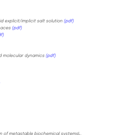
id explicit/implicit salt solution
(pdf)
spaces
(pdf)
df)
ed molecular dynamics
(pdf)
)
ion of metastable biochemical systems
L.