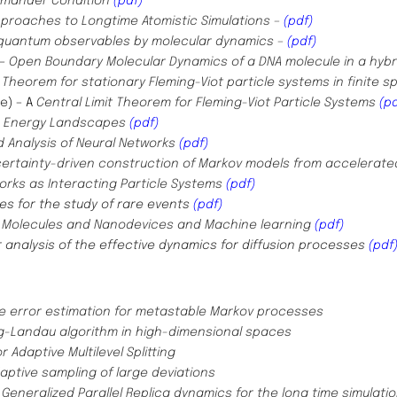
rmander Condition
(pdf)
Approaches to Longtime Atomistic Simulations –
(pdf)
 quantum observables by molecular
dynamics –
(pdf)
–
Open Boundary Molecular Dynamics of a DNA molecule in a
hybr
t Theorem for stationary Fleming-Viot particle
systems in finite 
ue
) – A
Central Limit Theorem for Fleming-Viot Particle Systems
(p
h Energy Landscapes
(pdf)
d Analysis of Neural Networks
(pdf)
certainty-driven construction of Markov models from accelerat
orks as Interacting Particle Systems
(pdf)
es for the study of rare events
(pdf)
 Molecules and Nanodevices and Machine
learning
(pdf)
 analysis of the effective dynamics for diffusion processes
(pdf
me error estimation for metastable Markov processes
ng-Landau algorithm in high-dimensional spaces
 Adaptive Multilevel Splitting
aptive sampling of large deviations
 Generalized Parallel Replica dynamics for the long time simulat