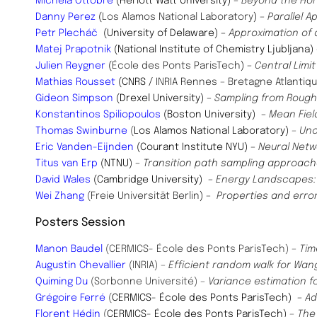
Michela Ottobre
(Heriott Watt University)
–
Beyond the Hö
Danny Perez
(
Los Alamos National Laboratory
)
–
Parallel 
Petr Plecháč
(University of Delaware)
–
Approximation of
Matej Prapotnik
(National Institute of Chemistry Ljubljana)
Julien Reygner
(
École des Ponts ParisTech
)
–
Central Limi
Mathias Rousset
(CNRS /
INRIA Rennes – Bretagne Atlantiq
Gideon Simpson
(Drexel University)
–
Sampling from Roug
Konstantinos Spiliopoulos
(Boston University) –
Mean Fiel
Thomas
Swinburne
(
Los Alamos National Laboratory)
– Un
Eric Vanden-Eijnden
(Courant Institute NYU)
–
Neural Netw
Titus van Erp
(NTNU)
–
Transition path sampling approach
David Wales
(Cambridge University)
–
Energy Landscapes:
Wei Zhang
(Freie Universität Berlin
) –
Properties and error
Posters Session
Manon Baudel
(CERMICS- École des Ponts ParisTech)
– Ti
Augustin Chevallier
(INRIA)
– Efficient random walk for Wa
Quiming Du
(Sorbonne Université)
– Variance estimation for
Grégoire Ferré
(
CERMICS-
École des Ponts ParisTech)
–
Ad
Florent Hédin
(
CERMICS- École des Ponts ParisTech)
– The