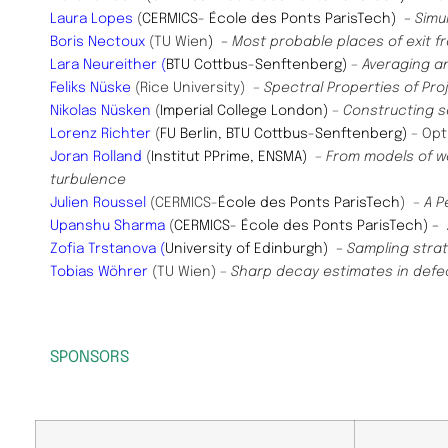
Laura Lopes
(
CERMICS- École des Ponts ParisTech)
–
Simu
Boris Nectoux
(TU Wien
)
–
Most probable places of exit 
Lara Neureither (
BTU Cottbus-Senftenberg)
– Averaging a
Feliks Nüske
(Rice University)
– Spectral Properties of Pr
Nikolas Nüsken
(
Imperial College London)
– Constructing 
Lorenz Richter
(
FU Berlin, BTU Cottbus-Senftenberg)
– Opt
Joran Rolland
(
Institut PPrime, ENSMA)
– From models of wa
turbulence
Julien Roussel
(CERMICS-
École des Ponts ParisTech
) –
A P
Upanshu Sharma
(
CERMICS- École des Ponts ParisTech)
–
Zofia Trstanova (
University of Edinburgh)
–
Sampling stra
Tobias Wöhrer
(TU Wien)
– Sharp decay estimates in defec
SPONSORS