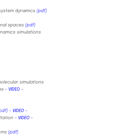
r system dynamics
(pdf)
onal spaces
(pdf)
ynamics simulations
molecular
simulations
ges
– VIDEO –
pdf)
– VIDEO –
itation
– VIDEO –
isms
(pdf)