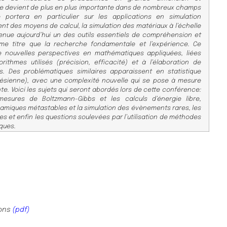
ue devient de plus en plus importante dans de nombreux champs
e portera en particulier sur les applications en simulation
t des moyens de calcul, la simulation des matériaux à l’échelle
enue aujourd’hui un des outils essentiels de compréhension et
me titre que la recherche fondamentale et l’expérience. Ce
 nouvelles perspectives en mathématiques appliquées, liées
ithmes utilisés (précision, efficacité) et à l’élaboration de
. Des problématiques similaires apparaissent en statistique
yésienne), avec une complexité nouvelle qui se pose à mesure
e. Voici les sujets qui seront abordés lors de cette conférence:
mesures de Boltzmann-Gibbs et les calculs d’énergie libre,
namiques métastables et la simulation des évènements rares, les
 et enfin les questions soulevées par l’utilisation de méthodes
ques.
ions
(pdf)