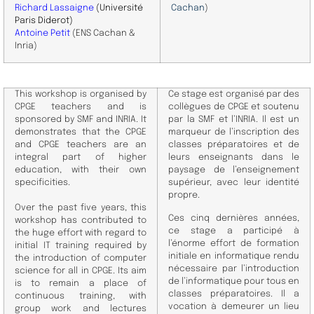
Richard Lassaigne
(Université
Cachan
)
Paris Diderot)
Antoine Petit
(ENS Cachan &
Inria)
This workshop is organised by
Ce stage est organisé par des
CPGE teachers and is
collègues de CPGE et soutenu
sponsored by SMF and INRIA. It
par la SMF et l’INRIA. Il est un
demonstrates that the CPGE
marqueur de l’inscription des
and CPGE teachers are an
classes préparatoires et de
integral part of higher
leurs enseignants dans le
education, with their own
paysage de l’enseignement
specificities.
supérieur, avec leur identité
propre.
Over the past five years, this
Ces cinq dernières années,
workshop has contributed to
ce stage a participé à
the huge effort with regard to
l’énorme effort de formation
initial IT training required by
initiale en informatique rendu
the introduction of computer
nécessaire par l’introduction
science for all in CPGE. Its aim
de l’informatique pour tous en
is to remain a place of
classes préparatoires. Il a
continuous training, with
vocation à demeurer un lieu
group work and lectures