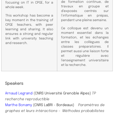
de formation continue, de
focusing on IT in CPGE, for a
travaux en groupe et
whole week.
d’exposés centrés sur
This workshop has become a
l’informatique en prépas,
key moment in the training of
pendant une pleine semaine.
CPGE teachers, with peer
Ce colloque est devenu un
learning and sharing. It also
moment essentiel dans la
ensures a strong and regular
formation, et les échanges
link with university teaching
entre les collègues de
and research.
classes préparatoires. Il
permet aussi une liaison forte
et régulière avec
l’enseignement universitaire
et la recherche.
Speakers
Arnaud Legrand
(
CNRS Université Grenoble Alpes)
TP
recherche reproductible
Marthe Bonamy
(CNRS LaBRI – Bordeaux)
Paramètres de
graphes et leurs intéractions –
Méthodes probabilistes