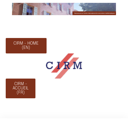
CIRM - HOME
(EN)
CIRM -
ACCUEIL
(FR)