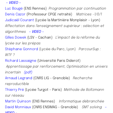
– VIDEO –
Luc Bougé
(ENS Rennes)
Programmation par continuation
Denis Cazor
(Professeur CPGE retraité)
Matrices -1/0/1
Judicaël Courant
(Lycée la Martinière Monplaisir – Lyon)
Affectation dans l’enseignement supérieur : sélection et
algorithmes
– VIDEO –
Gilles Dowek
(LSV – Cachan)
L’impact de la réforme du
lycée sur les prépas
Stéphane Gonnord
(
Lycée du Parc, Lyon)
ParcourSup :
WTF​ ?
Richard Lassaigne
(Université Paris Diderot)
Apprentissage par renforcement, Optimisation en univers
incertain
(pdf)
Arnaud Legrand
(CNRS LIG – Grenoble)
Recherche
reproductible
Thierry Pré
(Lycée Turgot – Paris)
Méthode de Boltzmann
sur réseau
Martin Quinson
(ENS Rennes)
Informatique débranchée
David Monniaux
(CNRS ENSIMAG – Grenoble)
SMT solving
–