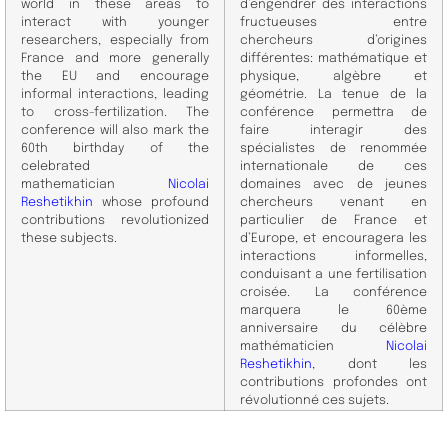
world in these areas to
d’engendrer des interactions
interact with younger
fructueuses entre
researchers, especially from
chercheurs d’origines
France and more generally
différentes: mathématique et
the EU and encourage
physique, algèbre et
informal interactions, leading
géométrie. La tenue de la
to cross-fertilization. The
conférence permettra de
conference will also mark the
faire interagir des
60th birthday of the
spécialistes de renommée
celebrated
internationale de ces
mathematician
Nicolai
domaines avec de jeunes
Reshetikhin
whose profound
chercheurs venant en
contributions revolutionized
particulier de France et
these subjects.
d’Europe, et encouragera les
interactions informelles,
conduisant a une fertilisation
croisée. La conférence
marquera le 60ème
anniversaire du célèbre
mathématicien
Nicolai
Reshetikhin
, dont les
contributions profondes ont
révolutionné ces sujets.