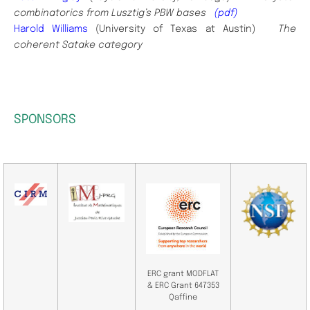
combinatorics from Lusztig’s PBW bases
(pdf)
Harold Williams
(University of Texas at Austin)
The
coherent Satake category
SPONSORS
ERC grant MODFLAT
& ERC Grant 647353
Qaffine