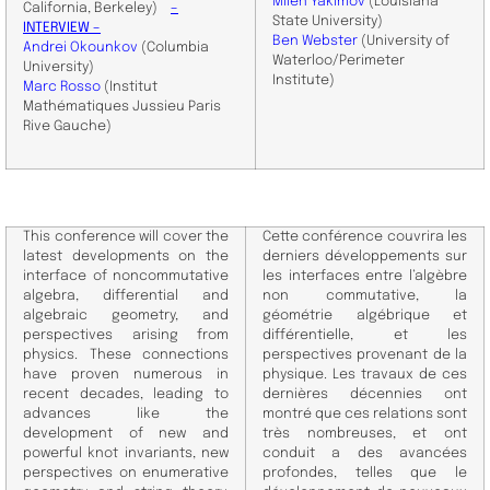
Milen Yakimov
(Louisiana
California, Berkeley)
–
State University)
INTERVIEW –
Ben Webster
(​
University of
Andrei Okounkov
(Columbia
Waterloo/Perimeter
University)
Institute)
Marc Rosso
(Institut
Mathématiques Jussieu Paris
Rive Gauche)
This conference will cover the
Cette conférence couvrira les
latest developments on the
derniers développements sur
interface of noncommutative
les interfaces entre l’algèbre
algebra, differential and
non commutative, la
algebraic geometry, and
géométrie algébrique et
perspectives arising from
différentielle, et les
physics. These connections
perspectives provenant de la
have proven numerous in
physique. Les travaux de ces
recent decades, leading to
dernières décennies ont
advances like the
montré que ces relations sont
development of new and
très nombreuses, et ont
powerful knot invariants, new
conduit a des avancées
perspectives on enumerative
profondes, telles que le