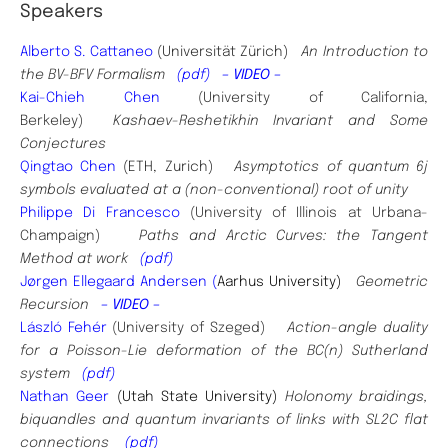
Speakers
Alberto S. Cattaneo
(Universität Zürich)
An Introduction to
the BV-BFV Formalism
(pdf)
– VIDEO –
Kai-Chieh Chen
(University of California,
Berkeley)
Kashaev-Reshetikhin Invariant and Some
Conjectures
Qingtao
Chen
(ETH, Zurich)
Asymptotics of quantum 6j
symbols evaluated at a (non-conventional) root of unity
Philippe Di Francesco
(University of Illinois at Urbana-
Champaign)
Paths and Arctic Curves: the Tangent
Method at work
(pdf)
Jørgen Ellegaard Andersen (
Aarhus University)
Geometric
Recursion
– VIDEO –
László Fehér
(University of Szeged)
Action-angle duality
for a Poisson-Lie deformation of the BC(n) Sutherland
system
(pdf)
Nathan Geer
(Utah State University)
Holonomy braidings,
biquandles and quantum invariants of links with SL2C flat
connections
(pdf)