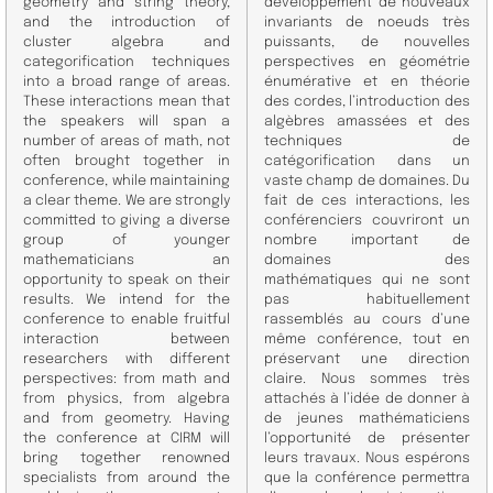
geometry and string theory,
développement de nouveaux
and the introduction of
invariants de noeuds très
cluster algebra and
puissants, de nouvelles
categorification techniques
perspectives en géométrie
into a broad range of areas.
énumérative et en théorie
These interactions mean that
des cordes, l’introduction des
the speakers will span a
algèbres amassées et des
number of areas of math, not
techniques de
often brought together in
catégorification dans un
conference, while maintaining
vaste champ de domaines. Du
a clear theme. We are strongly
fait de ces interactions, les
committed to giving a diverse
conférenciers couvriront un
group of younger
nombre important de
mathematicians an
domaines des
opportunity to speak on their
mathématiques qui ne sont
results. We intend for the
pas habituellement
conference to enable fruitful
rassemblés au cours d’une
interaction between
même conférence, tout en
researchers with different
préservant une direction
perspectives: from math and
claire. Nous sommes très
from physics, from algebra
attachés à l’idée de donner à
and from geometry. Having
de jeunes mathématiciens
the conference at CIRM will
l’opportunité de présenter
bring together renowned
leurs travaux. Nous espérons
specialists from around the
que la conférence permettra