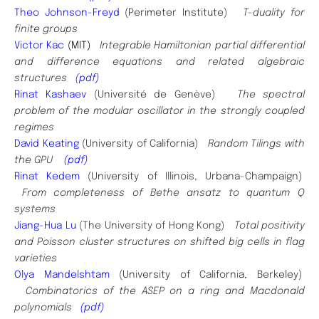
Theo Johnson-Freyd
(Perimeter Institute)
T-duality for
finite groups
Victor Kac
(MIT)
Integrable Hamiltonian partial differential
and difference equations and related algebraic
structures
(pdf)
Rinat Kashaev
(Université de Genève)
The spectral
problem of the modular oscillator in the strongly coupled
regimes
David Keating
(University of California)
Random Tilings with
the GPU
(pdf)
Rinat Kedem
(University of Illinois, Urbana-Champaign)
From completeness of Bethe ansatz to quantum Q
systems
Jiang-Hua Lu
(The University of Hong Kong)
Total positivity
and Poisson cluster structures on shifted big cells in flag
varieties
Olya Mandelshtam
(University of California, Berkeley)
Combinatorics of the ASEP on a ring and Macdonald
polynomials
(pdf)