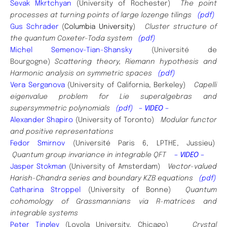
Sevak Mkrtchyan
(University of Rochester)
The point
processes at turning points of large lozenge tilings
(pdf)
Gus Schrader
(
Columbia University
)​
Cluster structure of
the quantum Coxeter-Toda
system
(pdf)
Michel Semenov-Tian-Shansky
(Université de
Bourgogne)
Scattering theory,
Riemann hypothesis
and
Harmonic analysis
on symmetric spaces
(pdf)
Vera Serganova
(University of California, Berkeley)
Capelli
eigenvalue problem for Lie superalgebras and
supersymmetric polynomials
(pdf)
–
VIDEO –
Alexander Shapiro
(University of Toronto)
Modular functor
and positive representations
Fedor Smirnov
(Université Paris 6, LPTHE, Jussieu)
Quantum group invariance in integrable QFT
– VIDEO –
Jasper Stokman
(University of Amsterdam)
Vector-valued
Harish-Chandra series and boundary KZB equations
(pdf)
Catharina Stroppel
(University of Bonne)
Quantum
cohomology of Grassmannians via R-matrices and
integrable systems
Peter Tingley
(Loyola University, Chicago)
Crystal