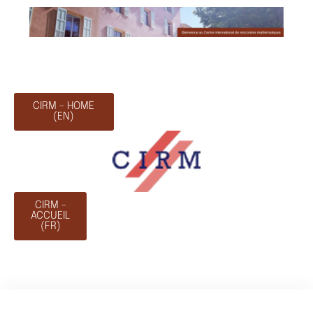
CIRM - HOME
(EN)
CIRM -
ACCUEIL
(FR)